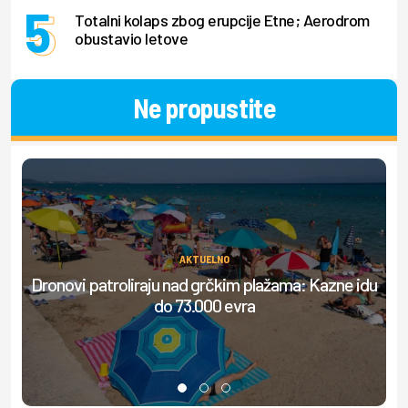
Totalni kolaps zbog erupcije Etne; Aerodrom
obustavio letove
Ne propustite
AKTUELNO
Dronovi patroliraju nad grčkim plažama: Kazne idu
S
do 73.000 evra