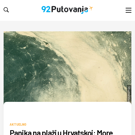
Shutterstock/slizard
AKTUELNO
Panika na plaži u Hrvatskoj: More