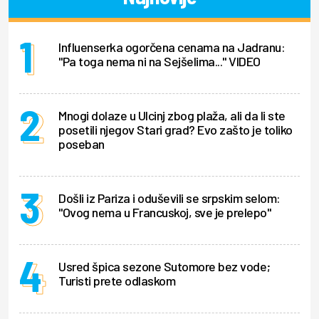
Influenserka ogorčena cenama na Jadranu:
"Pa toga nema ni na Sejšelima..." VIDEO
Mnogi dolaze u Ulcinj zbog plaža, ali da li ste
posetili njegov Stari grad? Evo zašto je toliko
poseban
Došli iz Pariza i oduševili se srpskim selom:
"Ovog nema u Francuskoj, sve je prelepo"
Usred špica sezone Sutomore bez vode;
Turisti prete odlaskom