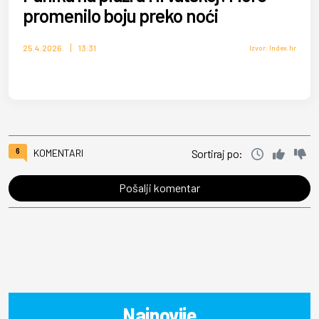
promenilo boju preko noći
25.4.2026.
13:31
Izvor: Index.hr
6
KOMENTARI
Sortiraj po:
Pošalji komentar
Najnovije