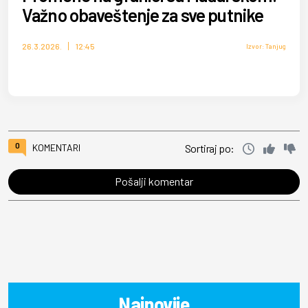
Važno obaveštenje za sve putnike
26.3.2026.
12:45
Izvor: Tanjug
0
KOMENTARI
Sortiraj po:
Pošalji komentar
Najnovije