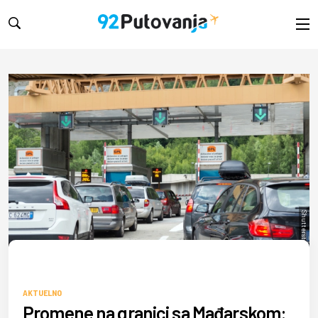
Shutterstock/pio3
AKTUELNO
Promene na granici sa Mađarskom: