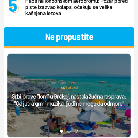
Haos na londonskom aerodromu: Požar pored
piste izazvao kolaps, očekuju se velika
kašnjena letova
Ne propustite
AKTUELNO
Srbi prave "lom" u Grčkoj, nastala žučna rasprava:
O
"Od jutra grmi muzika, ljudi ne mogu da odmore"