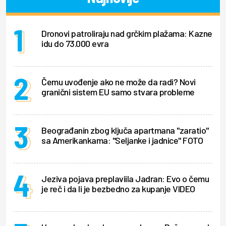
Dronovi patroliraju nad grčkim plažama: Kazne
idu do 73.000 evra
Čemu uvođenje ako ne može da radi? Novi
granični sistem EU samo stvara probleme
Beograđanin zbog ključa apartmana "zaratio"
sa Amerikankama: "Seljanke i jadnice" FOTO
Jeziva pojava preplaviila Jadran: Evo o čemu
je reč i da li je bezbedno za kupanje VIDEO