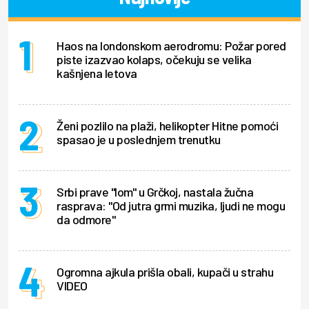
Haos na londonskom aerodromu: Požar pored
piste izazvao kolaps, očekuju se velika
kašnjena letova
Ženi pozlilo na plaži, helikopter Hitne pomoći
spasao je u poslednjem trenutku
Srbi prave "lom" u Grčkoj, nastala žučna
rasprava: "Od jutra grmi muzika, ljudi ne mogu
da odmore"
Ogromna ajkula prišla obali, kupači u strahu
VIDEO