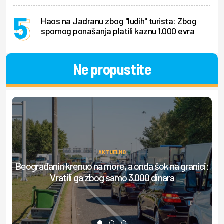
Haos na Jadranu zbog "ludih" turista: Zbog
spornog ponašanja platili kaznu 1.000 evra
Ne propustite
AKTUELNO
Beograđanin krenuo na more, a onda šok na granici:
S
Vratili ga zbog samo 3.000 dinara