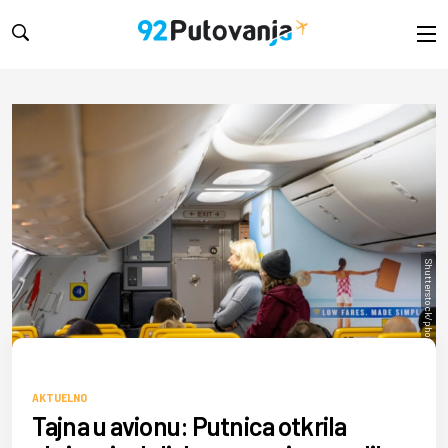
Shutterstock/photosounds
AKTUELNO
Tajna u avionu: Putnica otkrila