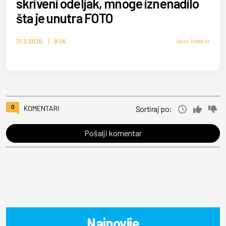
skriveni odeljak, mnoge iznenadilo
šta je unutra FOTO
31.3.2026.
8:06
Izvor: Index.hr
0
KOMENTARI
Sortiraj po:
Pošalji komentar
Najnovije