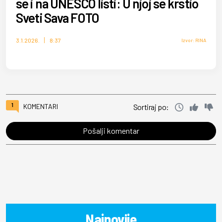
se i na UNESCO listi: U njoj se krstio
Sveti Sava FOTO
3.1.2026.
8:37
Izvor: RINA
1
KOMENTARI
Sortiraj po:
Pošalji komentar
Najnovije