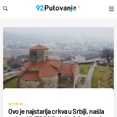
RINA
AKTUELNO
Ovo je najstarija crkva u Srbiji, našla