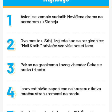
Avioni se zamalo sudarili: Neviđena drama na
aerodromu u Sidneju
Ovo mesto u Srbiji izgleda kao sa razglednice:
"Mali Karibi" privlače sve više posetilaca
Pakao na granicama i ovog vikenda: Čeka se
preko tri sata
Ispovest bivše zaposlene na kruzeru otkriva
mračnu stranu romansi na brodu