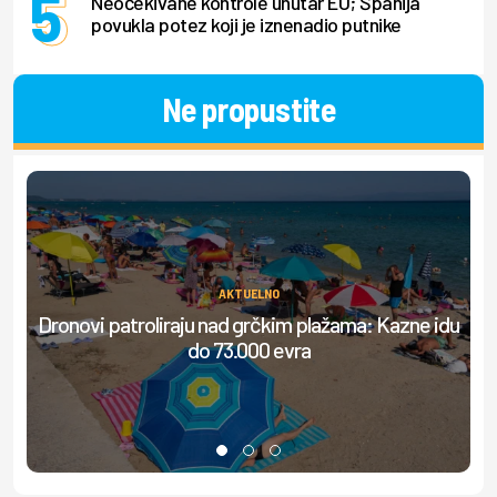
Neočekivane kontrole unutar EU; Španija
povukla potez koji je iznenadio putnike
Ne propustite
AKTUELNO
Dronovi patroliraju nad grčkim plažama: Kazne idu
do 73.000 evra
do