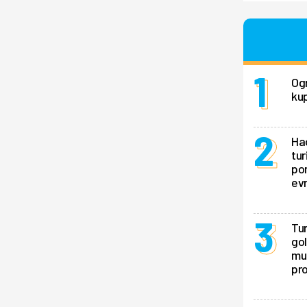
Ogr
kup
Hao
tur
pon
ev
Tur
gol
mu 
pr