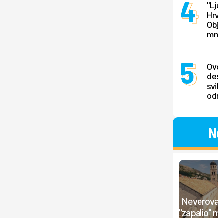
"Lj
Hrv
Obj
mr
Ovo
des
svi
odm
N
Neverovat
"zapalio" 