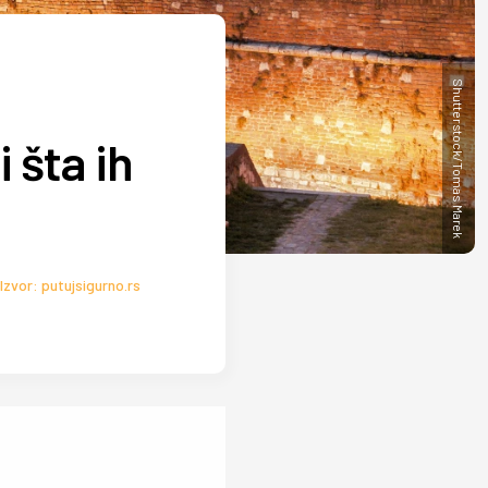
Shutterstock/Tomas Marek
 šta ih
Izvor: putujsigurno.rs