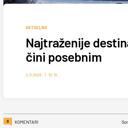
AKTUELNO
Najtraženije destina
čini posebnim
2.11.2025.
10:15
0
KOMENTARI
Sor