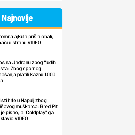
Najnovije
omna ajkula prišla obali,
ači u strahu VIDEO
s na Jadranu zbog "ludih"
ista: Zbog spornog
ašanja platili kaznu 1.000
ra
isti hrle u Napulj zbog
išavog muškarca: Bred Pit
je pisao, a "Coldplay" ga
oslavio VIDEO