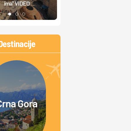
ima" VIDEO
izbegnuta tragedija
Destinacije
Crna Gora