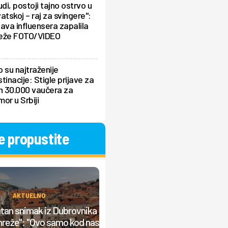
udi, postoji tajno ostrvo u
atskoj – raj za svingere":
ava influensera zapalila
eže FOTO/VIDEO
 su najtraženije
tinacije: Stigle prijave za
h 30.000 vaučera za
or u Srbiji
e propustite
AKTUELNO
AKTUELNO
an snimak iz Dubrovnika
Mladić umalo preminuo u Grčko
mreže": "Ovo samo kod nas
zbog ovog cveta: Za dlaku