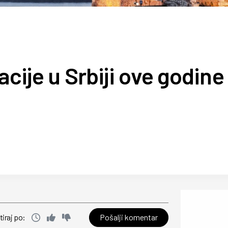
cije u Srbiji ove godine i
Pošalji komentar
tiraj po: