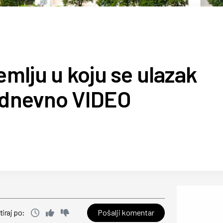
emlju u koju se ulazak
a dnevno VIDEO
Pošalji komentar
tiraj po: