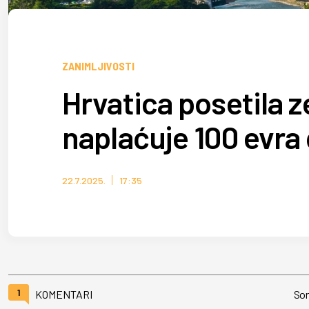
ZANIMLJIVOSTI
Hrvatica posetila z
naplaćuje 100 evr
22.7.2025.
17:35
1
KOMENTARI
Sor