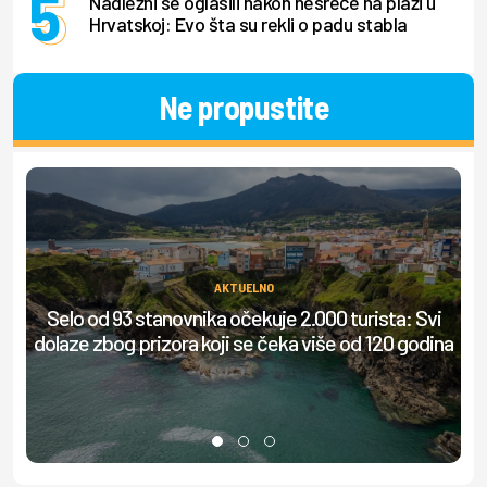
Nadležni se oglasili nakon nesreće na plaži u
Hrvatskoj: Evo šta su rekli o padu stabla
Ne propustite
AKTUELNO
Selo od 93 stanovnika očekuje 2.000 turista: Svi
Is
dolaze zbog prizora koji se čeka više od 120 godina