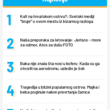
Kult na hrvatskom ostrvu?; Svetski mediji
"bruje" o ovom mestu iz bizarnog razloga
Naša preporuka za letovanje: Jerisos – more
za odmor, Atos za dušu FOTO
Baka nije znala šta nosi u koferu: Kada su ga
otvorili na aerodromu, usledio je šok
Tragedija u blizini popularnog ostrva: Majka i
beba poginule nakon prevrtanja čamca