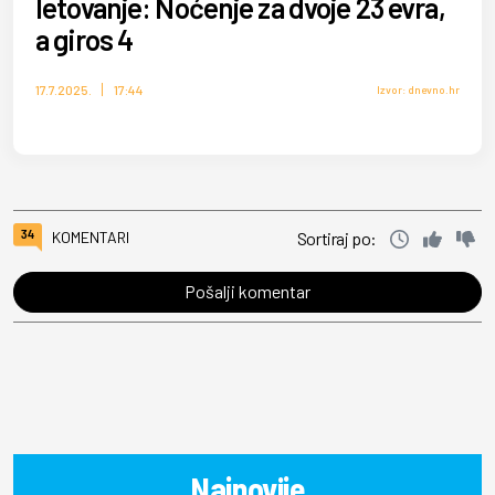
letovanje: Noćenje za dvoje 23 evra,
a giros 4
17.7.2025.
17:44
Izvor: dnevno.hr
34
KOMENTARI
Sortiraj po:
Pošalji komentar
Najnovije