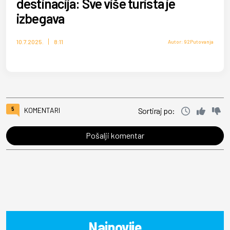
destinacija: Sve više turista je
izbegava
10.7.2025.
8:11
Autor: 92Putovanja
5
KOMENTARI
Sortiraj po:
Pošalji komentar
Najnovije