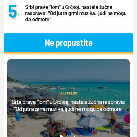
Srbi prave "lom" u Grčkoj, nastala žučna
rasprava: "Od jutra grmi muzika, ljudi ne mogu
da odmore"
Ne propustite
AKTUELNO
Srbi prave "lom" u Grčkoj, nastala žučna rasprava:
Be
"Od jutra grmi muzika, ljudi ne mogu da odmore"