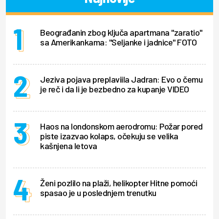
Beograđanin zbog ključa apartmana "zaratio"
sa Amerikankama: "Seljanke i jadnice" FOTO
Jeziva pojava preplaviila Jadran: Evo o čemu
je reč i da li je bezbedno za kupanje VIDEO
Haos na londonskom aerodromu: Požar pored
piste izazvao kolaps, očekuju se velika
kašnjena letova
Ženi pozlilo na plaži, helikopter Hitne pomoći
spasao je u poslednjem trenutku