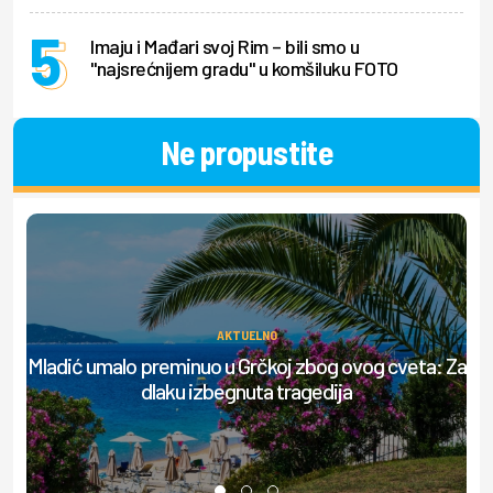
Imaju i Mađari svoj Rim – bili smo u
"najsrećnijem gradu" u komšiluku FOTO
Ne propustite
AKTUELNO
Mladić umalo preminuo u Grčkoj zbog ovog cveta: Za
Up
dlaku izbegnuta tragedija