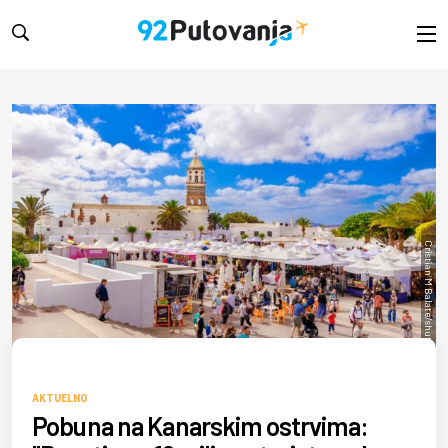
Cristian M Balate/shutterstock
AKTUELNO
Pobuna na Kanarskim ostrvima: