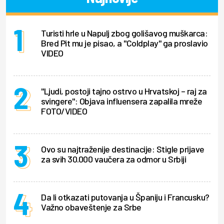
Turisti hrle u Napulj zbog golišavog muškarca:
Bred Pit mu je pisao, a "Coldplay" ga proslavio
VIDEO
"Ljudi, postoji tajno ostrvo u Hrvatskoj – raj za
svingere": Objava influensera zapalila mreže
FOTO/VIDEO
Ovo su najtraženije destinacije: Stigle prijave
za svih 30.000 vaučera za odmor u Srbiji
Da li otkazati putovanja u Španiju i Francusku?
Važno obaveštenje za Srbe