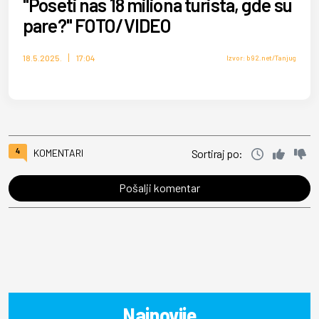
"Poseti nas 18 miliona turista, gde su
pare?" FOTO/VIDEO
18.5.2025.
17:04
Izvor: b92.net/Tanjug
4
KOMENTARI
Sortiraj po:
Pošalji komentar
Najnovije