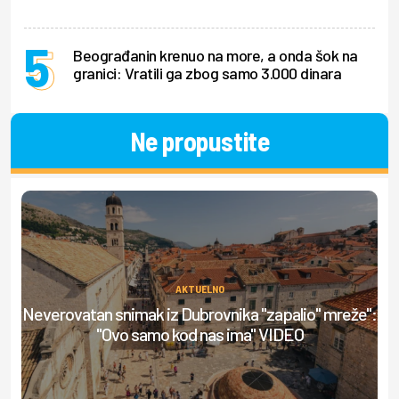
Beograđanin krenuo na more, a onda šok na
granici: Vratili ga zbog samo 3.000 dinara
Ne propustite
AKTUELNO
Neverovatan snimak iz Dubrovnika "zapalio" mreže":
Ml
"Ovo samo kod nas ima" VIDEO