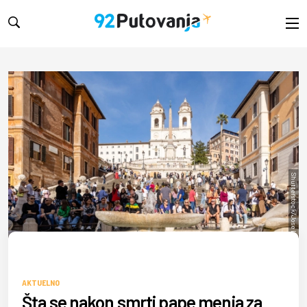
Shutterstock/Jose Luis Vega
AKTUELNO
Šta se nakon smrti pape menja za