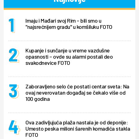
Imaju i Mađari svoj Rim – bili smo u
"najsrećnijem gradu" u komšiluku FOTO
Kupanje i sunčanje u vreme vazdušne
opasnosti – ovde su alarmi postali deo
svakodnevice FOTO
Zaboravljeno selo će postati centar sveta: Na
ovaj neverovatan događaj se čekalo više od
100 godina
Ova zadivljujuća plaža nastala je od deponije:
Umesto peska milioni šarenih komadića stakla
FOTO