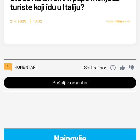
turiste koji idu u Italiju?
21.4.2025.
13:32
Izvor: Telegraf.rs
1
KOMENTARI
Sortiraj po:
Pošalji komentar
Najnovije