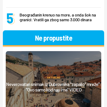
Beograđanin krenuo na more, a onda šok na
granici: Vratili ga zbog samo 3.000 dinara
Ne propustite
AKTUELNO
Neverovatan snimak iz Dubrovnika "zapalio" mreže":
Ml
"Ovo samo kod nas ima" VIDEO