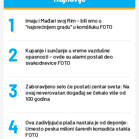
Imaju i Mađari svoj Rim – bili smo u
"najsrećnijem gradu" u komšiluku FOTO
Kupanje i sunčanje u vreme vazdušne
opasnosti – ovde su alarmi postali deo
svakodnevice FOTO
Zaboravljeno selo će postati centar sveta: Na
ovaj neverovatan događaj se čekalo više od
100 godina
Ova zadivljujuća plaža nastala je od deponije:
Umesto peska milioni šarenih komadića stakla
FOTO