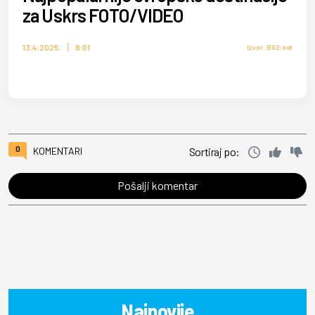
za Uskrs FOTO/VIDEO
13.4.2025.
8:01
Izvor: B92.net
0
KOMENTARI
Sortiraj po:
Pošalji komentar
Najnovije