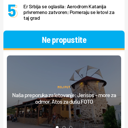
Er Srbija se oglasila: Aerodrom Katanija
privremeno zatvoren; Pomeraju se letovi za
taj grad
Ne propustite
MOJ PUT
Naša preporuka za letovanje: Jerisos – more za
T
odmor, Atos za dušu FOTO