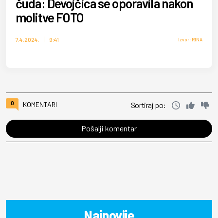
čuda: Devojčica se oporavila nakon
molitve FOTO
7.4.2024.
9:41
Izvor: RINA
0
KOMENTARI
Sortiraj po:
Pošalji komentar
Najnovije