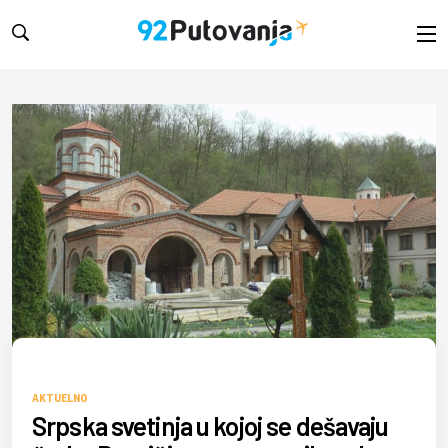
RINA
AKTUELNO
Srpska svetinja u kojoj se dešavaju