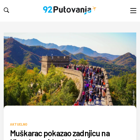
Javen/ Shutterstock
AKTUELNO
Muškarac pokazao zadnjicu na