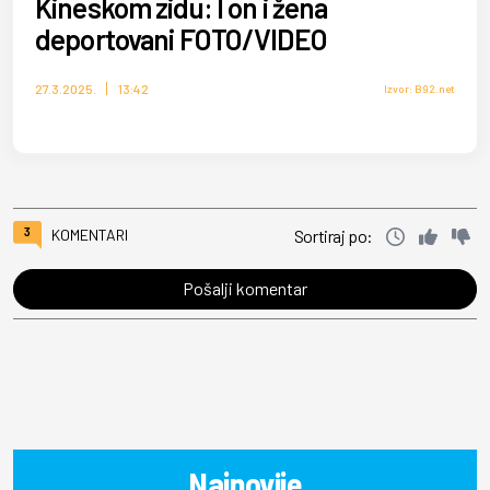
Kineskom zidu: I on i žena
deportovani FOTO/VIDEO
27.3.2025.
13:42
Izvor: B92.net
3
KOMENTARI
Sortiraj po:
Pošalji komentar
Najnovije