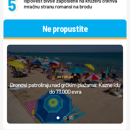
Ispovest bivše zaposlene na kruzeru otkriva
mračnu stranu romansi na brodu
Ne propustite
AKTUELNO
Dronovi patroliraju nad grčkim plažama: Kazne idu
do 73.000 evra
do