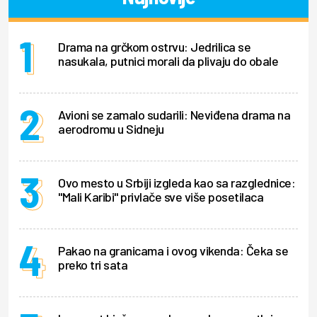
Drama na grčkom ostrvu: Jedrilica se
nasukala, putnici morali da plivaju do obale
Avioni se zamalo sudarili: Neviđena drama na
aerodromu u Sidneju
Ovo mesto u Srbiji izgleda kao sa razglednice:
"Mali Karibi" privlače sve više posetilaca
Pakao na granicama i ovog vikenda: Čeka se
preko tri sata