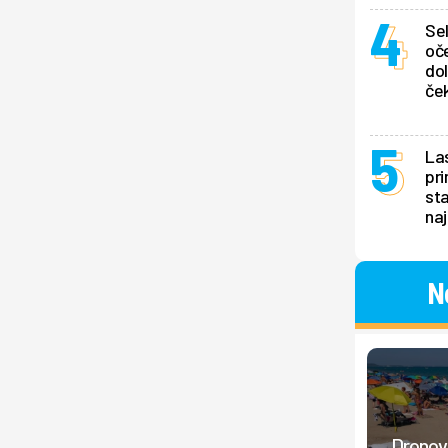
Se
oče
dol
ček
La
pri
sta
naj
N
Dronovi