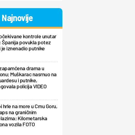
Najnovije
očekivane kontrole unutar
 Španija povukla potez
i je iznenadio putnike
zapamćena drama u
ionu; Muškarac nasrnuo na
uardesu i putnike,
govala policija VIDEO
i hrle na more u Crnu Goru,
aps na graničnim
elazima; Kilometarska
ona vozila FOTO