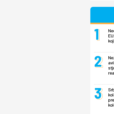
Ne
EU;
koj
Ne
av
stj
rea
Srb
kol
pr
kol