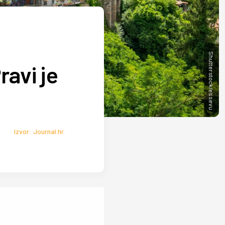
Shutterstock/essevu
ravi je
Izvor: Journal.hr.