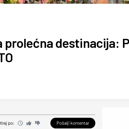
a prolećna destinacija: P
OTO
Pošalji komentar
tiraj po: