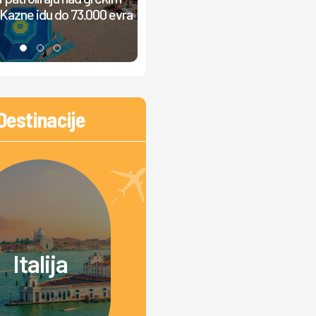
"Večera mi se pretvorila u okuplj
Kazne idu do 73.000 evra
kulta" VIDEO
Destinacije
Italija