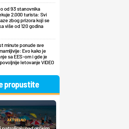
lo od 93 stanovnika
kuje 2.000 turista: Svi
aze zbog prizora koji se
a više od 120 godina
st minute ponude sve
mamljivije: Evo kako je
nje sa EES-om i gde je
povoljnije letovanje VIDEO
e propustite
ZANIMLJIVOSTI
AKTUELNO
Turistkinja ostala u šoku na Korču
 patroliraju nad grčkim