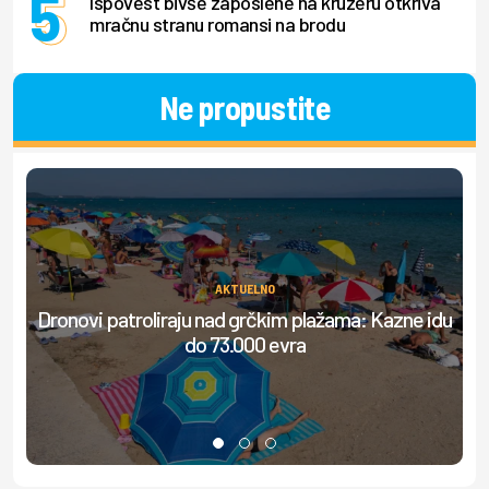
Ispovest bivše zaposlene na kruzeru otkriva
mračnu stranu romansi na brodu
Ne propustite
AKTUELNO
Dronovi patroliraju nad grčkim plažama: Kazne idu
do 73.000 evra
do