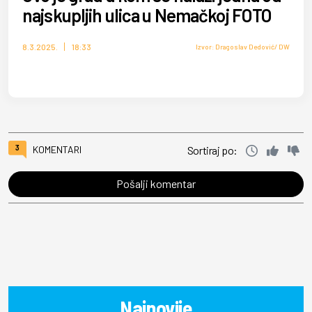
najskupljih ulica u Nemačkoj FOTO
8.3.2025.
18:33
Izvor: Dragoslav Dedović/ DW
3
KOMENTARI
Sortiraj po:
Pošalji komentar
Najnovije