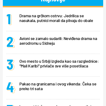
Drama na grčkom ostrvu: Jedrilica se
nasukala, putnici morali da plivaju do obale
Avioni se zamalo sudarili: Neviđena drama na
aerodromu u Sidneju
Ovo mesto u Srbiji izgleda kao sa razglednice:
"Mali Karibi" privlače sve više posetilaca
Pakao na granicama i ovog vikenda: Čeka se
preko tri sata