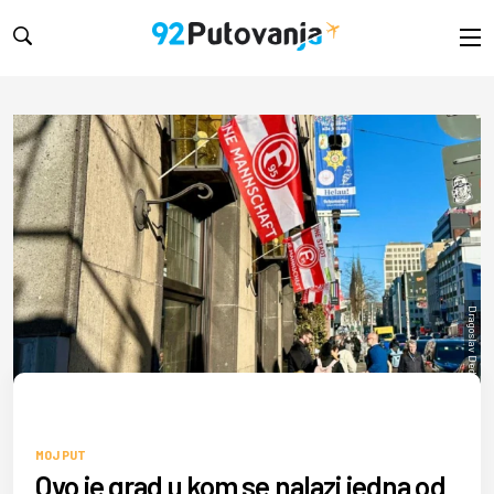
Dragoslav Dedović/DW
MOJ PUT
Ovo je grad u kom se nalazi jedna od