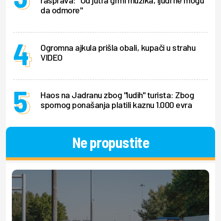
rasprava: "Od jutra grmi muzika, ljudi ne mogu
da odmore"
Ogromna ajkula prišla obali, kupači u strahu
VIDEO
Haos na Jadranu zbog "ludih" turista: Zbog
spornog ponašanja platili kaznu 1.000 evra
Ne propustite