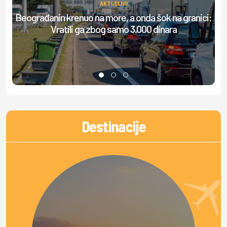
AKTUELNO
Beograđanin krenuo na more, a onda šok na granici:
S
Vratili ga zbog samo 3.000 dinara
Destinacije