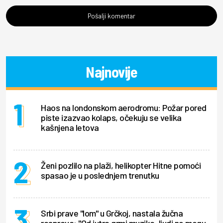
Pošalji komentar
Najnovije
Haos na londonskom aerodromu: Požar pored
piste izazvao kolaps, očekuju se velika
kašnjena letova
Ženi pozlilo na plaži, helikopter Hitne pomoći
spasao je u poslednjem trenutku
Srbi prave "lom" u Grčkoj, nastala žučna