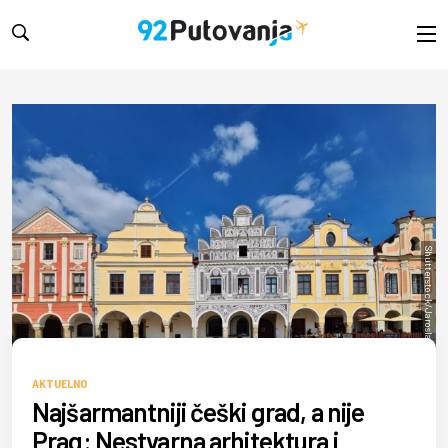
Shutterstock/Jaroslav Hruska
AKTUELNO
Najšarmantniji češki grad, a nije
Prag: Nestvarna arhitektura i