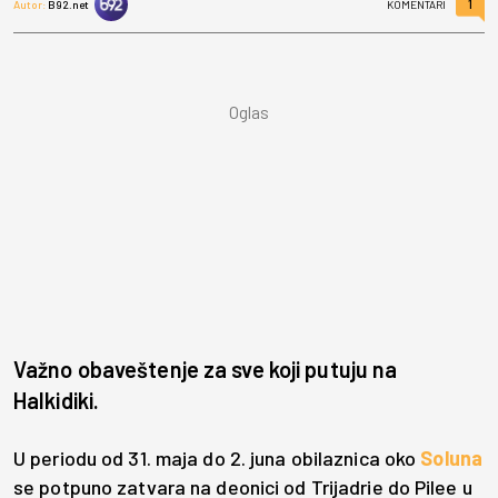
1
Autor:
B92.net
KOMENTARI
Važno obaveštenje za sve koji putuju na
Halkidiki.
U periodu od 31. maja do 2. juna obilaznica oko
Soluna
se potpuno zatvara na deonici od Trijadrie do Pilee u