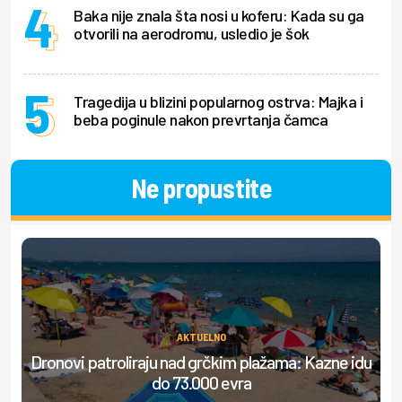
Baka nije znala šta nosi u koferu: Kada su ga
otvorili na aerodromu, usledio je šok
Tragedija u blizini popularnog ostrva: Majka i
beba poginule nakon prevrtanja čamca
Ne propustite
AKTUELNO
Dronovi patroliraju nad grčkim plažama: Kazne idu
do 73.000 evra
do