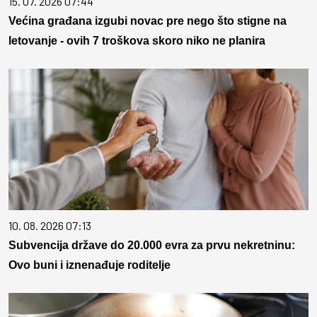
15. 07. 2026 07:44
Većina građana izgubi novac pre nego što stigne na
letovanje - ovih 7 troškova skoro niko ne planira
10. 08. 2026 07:13
Subvencija države do 20.000 evra za prvu nekretninu:
Ovo buni i iznenađuje roditelje