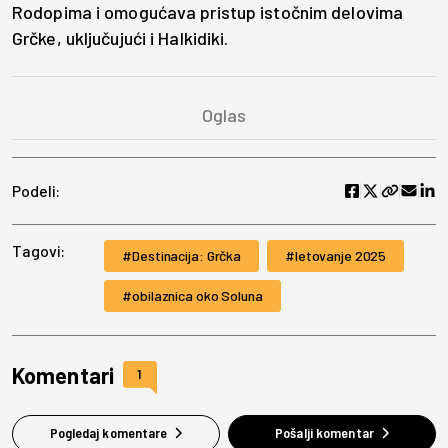
Rodopima i omogućava pristup istočnim delovima
Grčke, uključujući i Halkidiki.
Podeli:
Tagovi:
Destinacija: Grčka
letovanje 2025
obilaznica oko Soluna
Komentari
1
Pogledaj komentare
Pošalji komentar