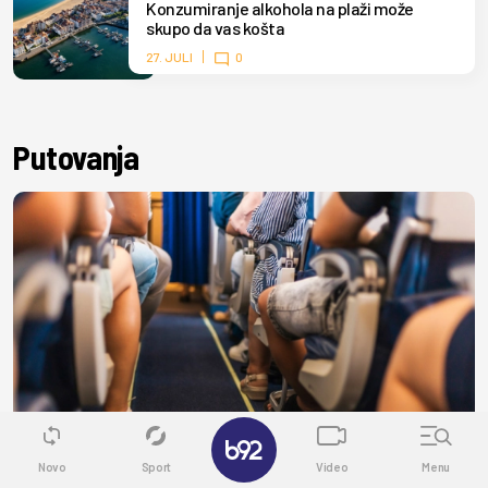
Konzumiranje alkohola na plaži može
skupo da vas košta
27. JULI
0
Putovanja
✕
Novo
Sport
Video
Menu
AKTUELNO