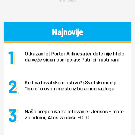
Brainberries
Najnovije
Otkazan let Porter Airlinesa jer dete nije htelo
da veže sigurnosni pojas: Putnici frustrirani
Kult na hrvatskom ostrvu?; Svetski mediji
"bruje" o ovom mestu iz bizarnog razloga
Naša preporuka za letovanje: Jerisos – more
za odmor, Atos za dušu FOTO