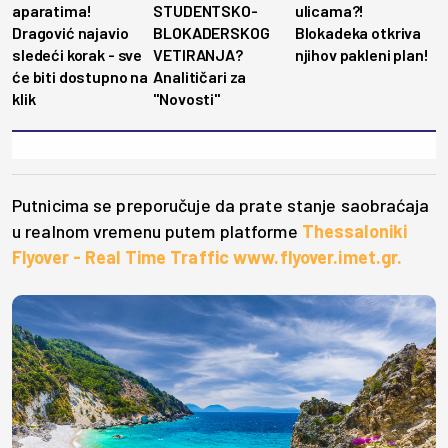
aparatima!
STUDENTSKO-
ulicama?!
Dragović najavio
BLOKADERSKOG
Blokadeka otkriva
sledeći korak - sve
VETIRANJA?
njihov pakleni plan!
će biti dostupno na
Analitičari za
klik
"Novosti"
Putnicima se preporučuje da prate stanje saobraćaja
u realnom vremenu putem platforme
Thessaloniki
Flyover - Real Time Traffic www.flyover.imet.gr.