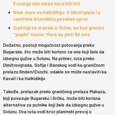
Evzonija više nikad neće biti isti
Nove mere na Halkidikiju: U blizini plaža i u
centrima letovališta poseban oprez
Srpkinja se vraćala iz Grčke, pa kod granice
"popila" kaznu: Mora da plati 50 evra
Dodatno, postoji mogućnost putovanja preko
Bugarske, što može biti korisno za one koji žele da
izbegnu gužve u Solunu. Na primer, ruta preko
Dimitrovgrada, Sofije i Banskog vodi ka graničnom
prelazu Ilinden/Exochi, odakle se može nastaviti ka
Kavali i ka Halkidikiju.
Takođe, prelazak preko graničnog prelaza Makaza,
koji povezuje Bugarsku i Grčku, može biti korisna
alternativa za putnike koji žele da izbegnu gužve u
Solunu. Ova ruta vodi kroz planinski prevoj u