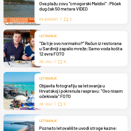
Ova plažu zovu "crnogorski Maldivi" : Plićak
dug čak 50 metara VIDEO
03. AVGUST
3
LETOVANJE
"Da li je ovo normalno?" Račun iz restorana
u Sardiniji zapalio mreže; Samo voda košta
12 evra FOTO
28. JULI
9
LETOVANJE
Objavila fotografiju sa letovanja u
Hrvatskoj i pokrenula raspravu: "Ovo nisam
očekivala" FOTO
28. JULI
5
LETOVANJE
Poznato letovalište uvodi stroge kazne: