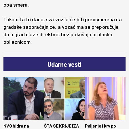
oba smera.
Tokom ta tri dana, sva vozila će biti preusmerena na
gradske saobraćajnice, a vozačima se preporučuje
da u grad ulaze direktno, bez pokušaja prolaska
obilaznicom.
Udarne vesti
NVO hidra na
ŠTA SE KRIJE IZA
Paljenje i krv po