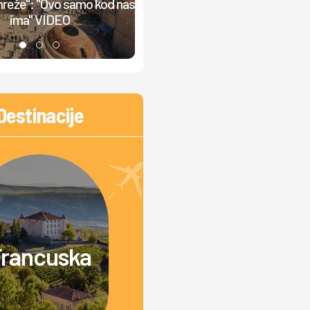
mreže": "Ovo samo kod nas
zbog ovog cveta: Za dlaku
ima" VIDEO
izbegnuta tragedija
Destinacije
rancuska