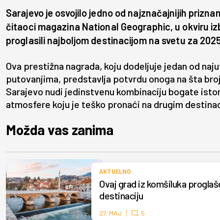
Sarajevo je osvojilo jedno od najznačajnijih prizn
čitaoci magazina National Geographic, u okviru i
proglasili najboljom destinacijom na svetu za 2025
Ova prestižna nagrada, koju dodeljuje jedan od naju
putovanjima, predstavlja potvrdu onoga na šta bro
Sarajevo nudi jedinstvenu kombinaciju bogate istori
atmosfere koju je teško pronaći na drugim destina
Možda vas zanima
AKTUELNO
Ovaj grad iz komšiluka proglaše
destinaciju
27. MAJ
5