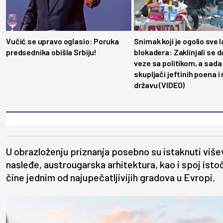
Vučić se upravo oglasio: Poruka
Snimak koji je ogolio sve l
predsednika obišla Srbiju!
blokadera: Zaklinjali se 
veze sa politikom, a sada
skupljači jeftinih poena i
državu (VIDEO)
U obrazloženju priznanja posebno su istaknuti viš
nasleđe, austrougarska arhitektura, kao i spoj istoč
čine jednim od najupečatljivijih gradova u Evropi.