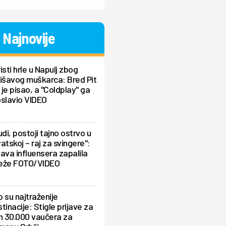
Najnovije
isti hrle u Napulj zbog
išavog muškarca: Bred Pit
je pisao, a "Coldplay" ga
oslavio VIDEO
udi, postoji tajno ostrvo u
atskoj – raj za svingere":
ava influensera zapalila
eže FOTO/VIDEO
 su najtraženije
tinacije: Stigle prijave za
h 30.000 vaučera za