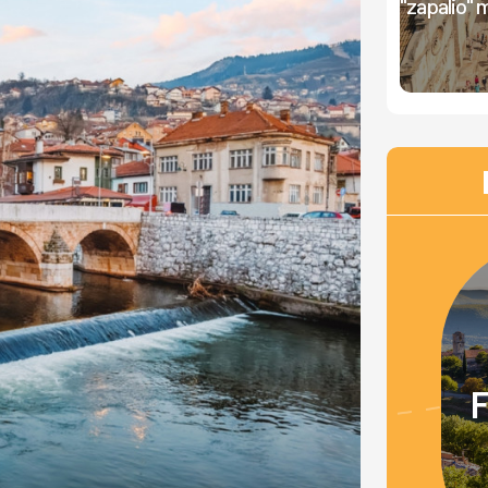
"zapalio" 
F