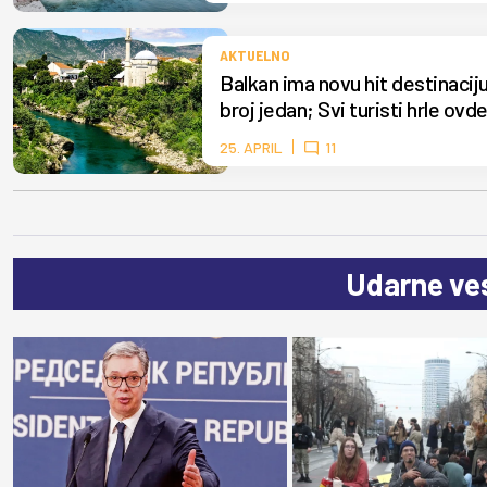
AKTUELNO
Balkan ima novu hit destinaciju
broj jedan; Svi turisti hrle ov
25. APRIL
11
Udarne ves