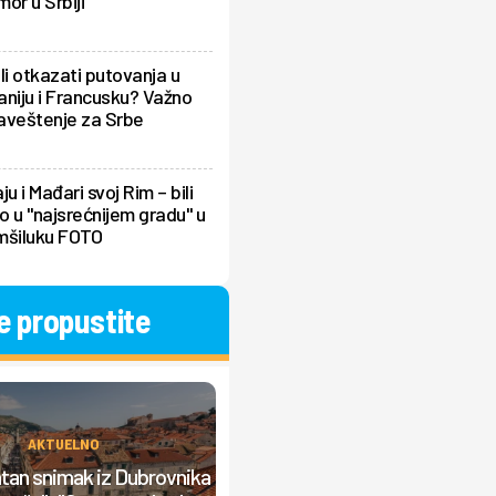
or u Srbiji
li otkazati putovanja u
niju i Francusku? Važno
aveštenje za Srbe
ju i Mađari svoj Rim – bili
 u "najsrećnijem gradu" u
mšiluku FOTO
e propustite
AKTUELNO
AKTUELNO
an snimak iz Dubrovnika
Mladić umalo preminuo u Grčko