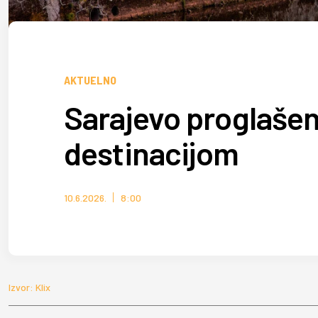
AKTUELNO
Sarajevo proglaše
destinacijom
10.6.2026.
8:00
Izvor: Klix