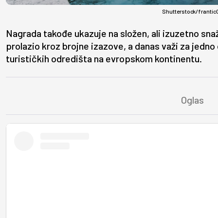
Shutterstock/frantic
Nagrada takođe ukazuje na složen, ali izuzetno snaža
prolazio kroz brojne izazove, a danas važi za jedno o
turističkih odredišta na evropskom kontinentu.