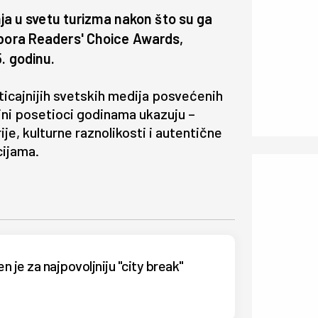
anja u svetu turizma nakon što su ga
zbora Readers' Choice Awards,
. godinu.
ticajnijih svetskih medija posvećenih
jni posetioci godinama ukazuju –
je, kulturne raznolikosti i autentične
cijama.
n je za najpovoljniju "city break"