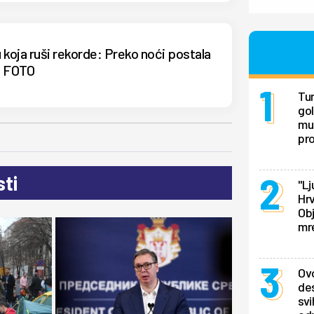
 koja ruši rekorde: Preko noći postala
de FOTO
Tur
gol
mu 
pr
ti
"Lj
Hrv
Obj
mr
Ovo
des
svi