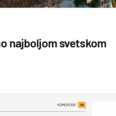
no najboljom svetskom
38
KOMENTARI