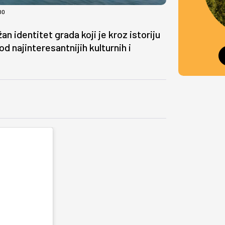
00
n identitet grada koji je kroz istoriju
d najinteresantnijih kulturnih i