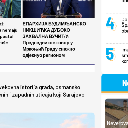
odm
Da 
aži
ЕПАРХИЈА БУДИМЉАНСКО-
Špa
da nemaju
НИКШИЋКА ДУБОКО
ob
 postali
ЗАХВАЛНА ВУЧИЋУ:
 ruše
Председников говор у
Мркоњић Граду снажно
Ima
smo
одјекнуо регионом
ko
N
evekovna istorija grada, osmansko
nih i zapadnih uticaja koji Sarajevo
Neverovat