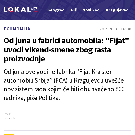
Beograd
Niš
Novi Sad
Kragujevac
Nova vest
EKONOMIJA
20.4.2026.
16:00
Od juna u fabrici automobila: "Fijat"
uvodi vikend-smene zbog rasta
proizvodnje
Od juna ove godine fabrika "Fijat Krajsler
automobili Srbija” (FCA) u Kragujevcu uvešće
nov sistem rada kojim će biti obuhvaćeno 800
radnika, piše Politika.
Izvor:
Pressek