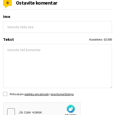
Ostavite komentar
0
Ime
Tekst
Karaktera:
0
/
1500
Prihvatam
politiku privatnosti
i
pravila korišćenja