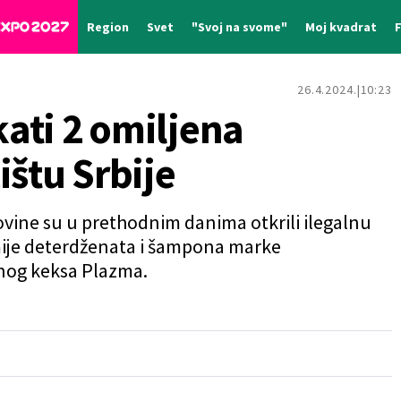
Region
Svet
"Svoj na svome"
Moj kvadrat
26.4.2024.
10:23
kati 2 omiljena
ištu Srbije
govine su u prethodnim danima otkrili ilegalnu
mije deterdženata i šampona marke
anog keksa Plazma.