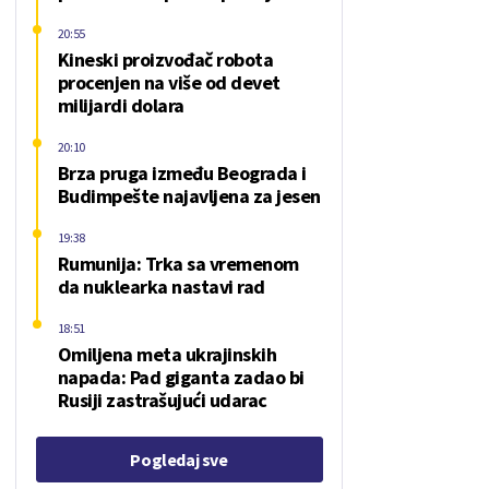
20:55
Kineski proizvođač robota
procenjen na više od devet
milijardi dolara
20:10
Brza pruga između Beograda i
Budimpešte najavljena za jesen
19:38
Rumunija: Trka sa vremenom
da nuklearka nastavi rad
18:51
Omiljena meta ukrajinskih
napada: Pad giganta zadao bi
Rusiji zastrašujući udarac
Pogledaj sve