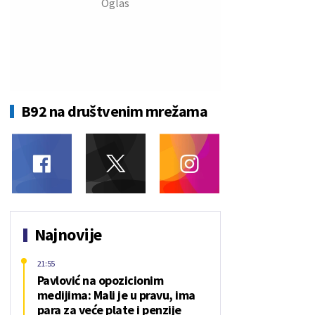
B92 na društvenim mrežama
Najnovije
21:55
Pavlović na opozicionim
medijima: Mali je u pravu, ima
para za veće plate i penzije