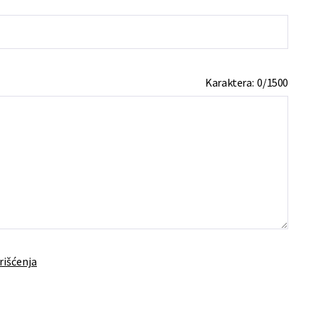
Karaktera:
0
/
1500
rišćenja