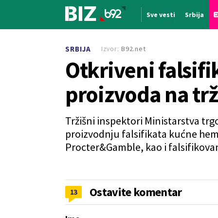
Sve vesti
Srbija
Nova vest
Izvor:
B92.net
SRBIJA
Otkriveni falsifi
proizvoda na trž
Tržišni inspektori Ministarstva tr
proizvodnju falsifikata kućne he
Procter&Gamble, kao i falsifikov
Ostavite komentar
13