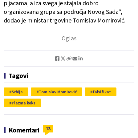
pijacama, a iza svega je stajala dobro
organizovana grupa sa područja Novog Sada“,
dodao je ministar trgovine Tomislav Momirović.
Tagovi
Srbija
Tomislav Momirović
falsifikat
Plazma keks
13
Komentari