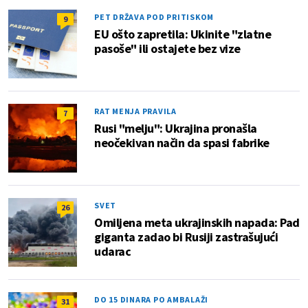
PET DRŽAVA POD PRITISKOM
9
EU ošto zapretila: Ukinite "zlatne
pasoše" ili ostajete bez vize
RAT MENJA PRAVILA
7
Rusi "melju": Ukrajina pronašla
neočekivan način da spasi fabrike
SVET
26
Omiljena meta ukrajinskih napada: Pad
giganta zadao bi Rusiji zastrašujući
udarac
DO 15 DINARA PO AMBALAŽI
31