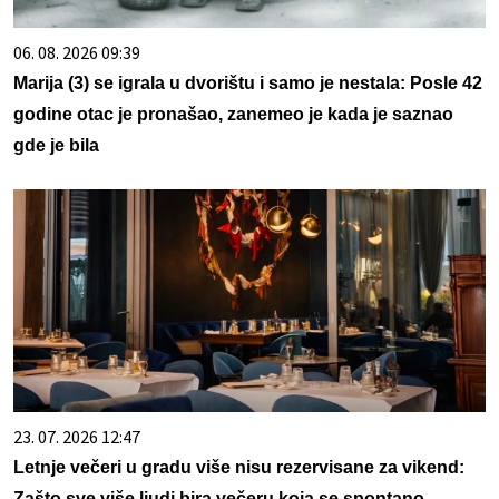
06. 08. 2026 09:39
Marija (3) se igrala u dvorištu i samo je nestala: Posle 42
godine otac je pronašao, zanemeo je kada je saznao
gde je bila
23. 07. 2026 12:47
Letnje večeri u gradu više nisu rezervisane za vikend:
Zašto sve više ljudi bira večeru koja se spontano