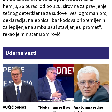
hemiju, 26 buradi od po 120l sirovina za pravljenje
tečnog deterdženta za sudove i veš, ogroman broj
deklaracija, nalepnica i bar kodova pripremljenih
za lepljenje na ambalažu i stavljanje u promet“,
rekao je ministar Momirović.
Udarne vesti
VUČIĆ DANAS
"Neka nam je Bog
Anatomija jedne