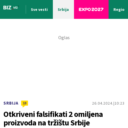
Sve vesti
Srbija
Region
Nova vest
SRBIJA
26.04.2024.
10:23
13
Otkriveni falsifikati 2 omiljena
proizvoda na tržištu Srbije