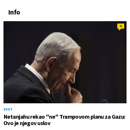
Info
0
SVET
Netanjahu rekao "ne" Trampovom planu za Gazu:
Ovo je njegov uslov