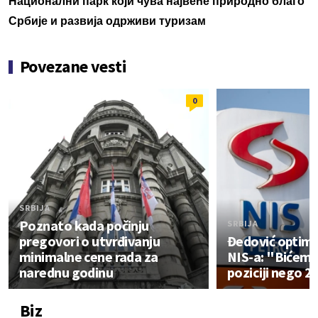
Национални парк који чува највеће природно благо
Србије и развија одрживи туризам
Povezane vesti
0
SRBIJA
Poznato kada počinju
SRBIJA
pregovori o utvrđivanju
Đedović optimi
minimalne cene rada za
NIS-a: "Bićemo 
narednu godinu
poziciji nego 2
Biz