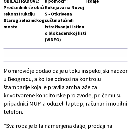
OBILAZI RADOVE:
u pomoći":
izdaje
Predsednik će obići
Kuknjava na Novoj
rekonstrukciju
S - Otkrivena
Starog železničkog
suština lažnih
mosta
istraživanja i istina
o blokaderskoj listi
(VIDEO)
Momirović je dodao da je u toku inspekcijski nadzor
u Beogradu, a koji se odnosi na kontrolu
štamparije koja je pravila ambalaže za
krivotvorene konditorske proizvode, pri čemu su
pripadnici MUP-a oduzeli laptop, računar i mobilni
telefon.
"Sva roba je bila namenjena daljoj prodaji na