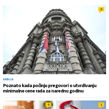
0
SRBIJA
Poznato kada počinju pregovori o utvrđivanju
minimalne cene rada za narednu godinu
0
1