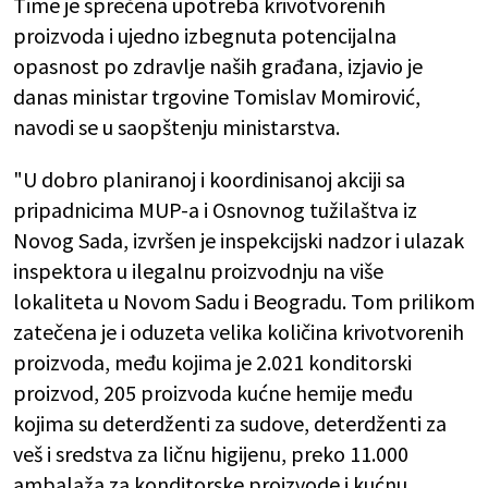
Time je sprečena upotreba krivotvorenih
proizvoda i ujedno izbegnuta potencijalna
opasnost po zdravlje naših građana, izjavio je
danas ministar trgovine Tomislav Momirović,
navodi se u saopštenju ministarstva.
"U dobro planiranoj i koordinisanoj akciji sa
pripadnicima MUP-a i Osnovnog tužilaštva iz
Novog Sada, izvršen je inspekcijski nadzor i ulazak
inspektora u ilegalnu proizvodnju na više
lokaliteta u Novom Sadu i Beogradu. Tom prilikom
zatečena je i oduzeta velika količina krivotvorenih
proizvoda, među kojima je 2.021 konditorski
proizvod, 205 proizvoda kućne hemije među
kojima su deterdženti za sudove, deterdženti za
veš i sredstva za ličnu higijenu, preko 11.000
ambalaža za konditorske proizvode i kućnu