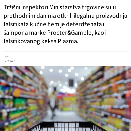
Tržišni inspektori Ministarstva trgovine su u
prethodnim danima otkrili ilegalnu proizvodnju
falsifikata kućne hemije deterdženata i
šampona marke Procter&Gamble, kao i
falsifikovanog keksa Plazma.
Izvor:
B92.net