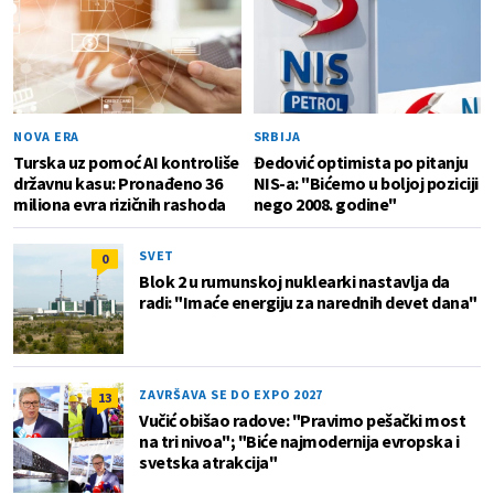
NOVA ERA
SRBIJA
Turska uz pomoć AI kontroliše
Đedović optimista po pitanju
državnu kasu: Pronađeno 36
NIS-a: "Bićemo u boljoj poziciji
miliona evra rizičnih rashoda
nego 2008. godine"
SVET
0
Blok 2 u rumunskoj nuklearki nastavlja da
radi: "Imaće energiju za narednih devet dana"
ZAVRŠAVA SE DO EXPO 2027
13
Vučić obišao radove: "Pravimo pešački most
na tri nivoa"; "Biće najmodernija evropska i
svetska atrakcija"