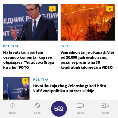
0
0
POLITIKA
SVET
Na hrvatskom portalu
Vanredno stanje u Kanadi: Više
osvanuo komentar koji sve
od 20.000 ljudi evakuisano,
objašnjava: "Vučić vodi Srbiju
požar se proširio na 50
ka vrhu" FOTO
kvadratnih kilometara VIDEO
POLITIKA
9
Hrvati kukaju zbog Zelenskog: Boli ih što
Vučić vodi politiku u interesu Srbije
✕
NASTAVLJA SE NIZ NEPOŽELJNIH
Novo
Sport
Video
Menu
1