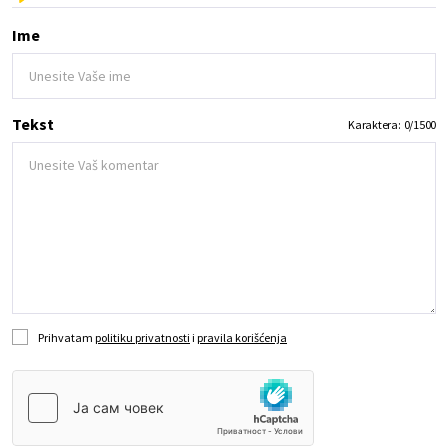
Ime
Tekst
Karaktera:
0
/
1500
Prihvatam
politiku privatnosti
i
pravila korišćenja