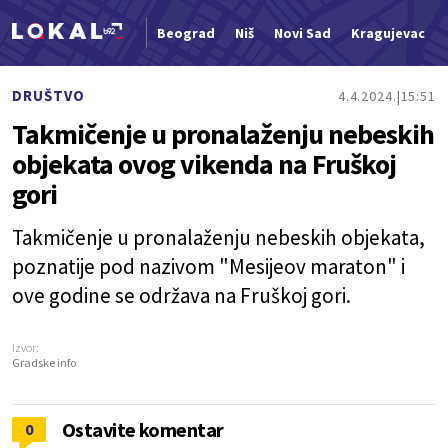
Beograd
Niš
Novi Sad
Kragujevac
Nova vest
DRUŠTVO
4.4.2024.
15:51
Takmičenje u pronalaženju nebeskih
objekata ovog vikenda na Fruškoj
gori
Takmičenje u pronalaženju nebeskih objekata,
poznatije pod nazivom "Mesijeov maraton" i
ove godine se održava na Fruškoj gori.
Izvor:
Gradske info
Ostavite komentar
0