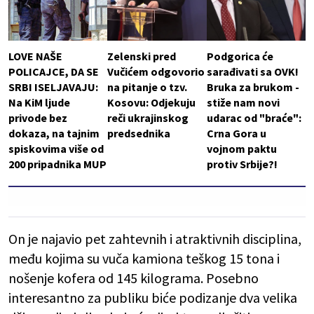
LOVE NAŠE
Zelenski pred
Podgorica će
POLICAJCE, DA SE
Vučićem odgovorio
sarađivati sa OVK!
SRBI ISELJAVAJU:
na pitanje o tzv.
Bruka za brukom -
Na KiM ljude
Kosovu: Odjekuju
stiže nam novi
privode bez
reči ukrajinskog
udarac od "braće":
dokaza, na tajnim
predsednika
Crna Gora u
spiskovima više od
vojnom paktu
200 pripadnika MUP
protiv Srbije?!
On je najavio pet zahtevnih i atraktivnih disciplina,
među kojima su vuča kamiona teškog 15 tona i
nošenje kofera od 145 kilograma. Posebno
interesantno za publiku biće podizanje dva velika