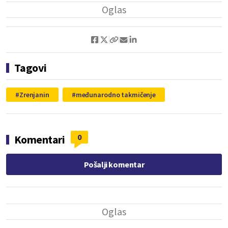
Tagovi
Zrenjanin
međunarodno takmičenje
0
Komentari
Pošalji komentar