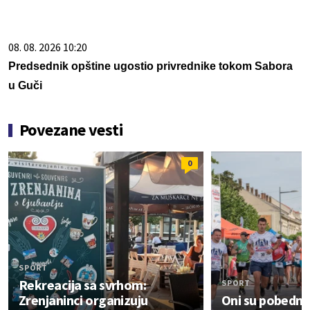
08. 08. 2026 10:20
Predsednik opštine ugostio privrednike tokom Sabora
u Guči
Povezane vesti
0
SPORT
Rekreacija sa svrhom:
SPORT
Zrenjaninci organizuju
Oni su pobednic