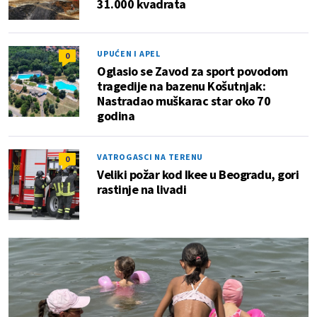
31.000 kvadrata
UPUĆEN I APEL
0
Oglasio se Zavod za sport povodom
tragedije na bazenu Košutnjak:
Nastradao muškarac star oko 70
godina
VATROGASCI NA TERENU
0
Veliki požar kod Ikee u Beogradu, gori
rastinje na livadi