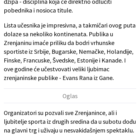
džipa - disciplina koja će direktno odlučiti
pobednika i nosioca titule.
Lista učesnika je impresivna, a takmičari ovog puta
dolaze sa nekoliko kontinenata. Publika u
Zrenjaninu imaće priliku da bodri vrhunske
sportiste iz Srbije, Bugarske, Nemačke, Holandije,
Finske, Francuske, Švedske, Estonije i Kanade. I
ove godine će učestvovati veliki ljubimac
zrenjaninske publike - Evans Rana iz Gane.
Organizatori su pozvali sve Zrenjanince, ali i
ljubitelje sporta iz drugih sredina da u subotu dođu
na glavni trg i uživaju u nesvakidašnjem spektaklu.