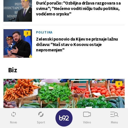
Đurić poručio: "Ozbiljna država razgovara sa
svima"; "Nećemo voditi ničiju tuđu politiku,
vodićemo srpsku"
POLITIKA
2
Zelenski ponovio da Kijev ne priznaje lažnu
državu: "Naš stav o Kosovu ostaje
nepromenjen"
Biz
0
✕
Novo
Sport
Video
Menu