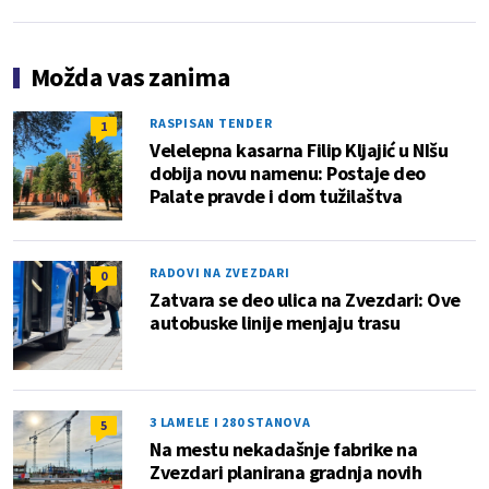
Možda vas zanima
RASPISAN TENDER
1
Velelepna kasarna Filip Kljajić u NIšu
dobija novu namenu: Postaje deo
Palate pravde i dom tužilaštva
RADOVI NA ZVEZDARI
0
Zatvara se deo ulica na Zvezdari: Ove
autobuske linije menjaju trasu
3 LAMELE I 280 STANOVA
5
Na mestu nekadašnje fabrike na
Zvezdari planirana gradnja novih