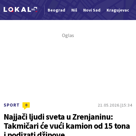
Beograd
Niš
Novi Sad
Kragujevac
Nova vest
SPORT
21.05.2026.
15:34
0
Najjači ljudi sveta u Zrenjaninu:
Takmičari će vući kamion od 15 tona
i podizati džipove