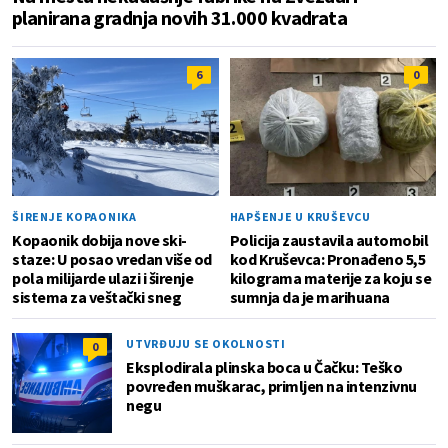
planirana gradnja novih 31.000 kvadrata
6
0
ŠIRENJE KOPAONIKA
HAPŠENJE U KRUŠEVCU
Kopaonik dobija nove ski-
Policija zaustavila automobil
staze: U posao vredan više od
kod Kruševca: Pronađeno 5,5
pola milijarde ulazi i širenje
kilograma materije za koju se
sistema za veštački sneg
sumnja da je marihuana
UTVRĐUJU SE OKOLNOSTI
0
Eksplodirala plinska boca u Čačku: Teško
povređen muškarac, primljen na intenzivnu
negu