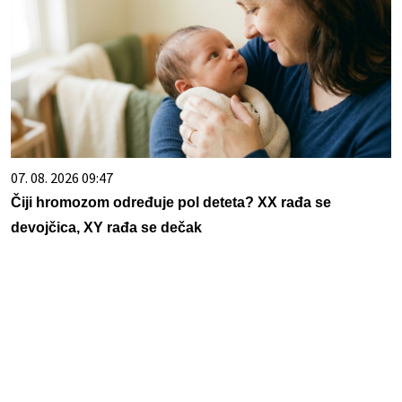
07. 08. 2026 09:47
Čiji hromozom određuje pol deteta? XX rađa se
devojčica, XY rađa se dečak