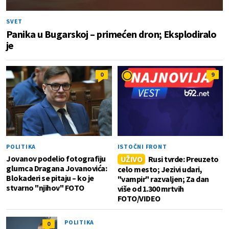
SVET
Panika u Bugarskoj – primećen dron; Eksplodiralo
je
0
9
POLITIKA
ISTOČNI FRONT
Jovanov podelio fotografiju
UŽIVO
Rusi tvrde: Preuzeto
glumca Dragana Jovanovića:
celo mesto; Jezivi udari,
Blokaderi se pitaju – ko je
"vampir" razvaljen; Za dan
stvarno "njihov" FOTO
više od 1.300 mrtvih
FOTO/VIDEO
POLITIKA
0