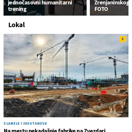
jednočasovni humanitarni
Zrenjaninskog
trening
FOTO
Lokal
5
3 LAMELE I 280 STANOVA
Na mestu nekadašnje fabrike na Zvezdari