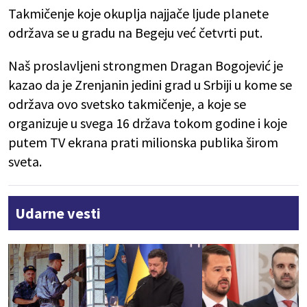
Takmičenje koje okuplja najjače ljude planete
održava se u gradu na Begeju već četvrti put.
Naš proslavljeni strongmen Dragan Bogojević je
kazao da je Zrenjanin jedini grad u Srbiji u kome se
održava ovo svetsko takmičenje, a koje se
organizuje u svega 16 država tokom godine i koje
putem TV ekrana prati milionska publika širom
sveta.
Udarne vesti