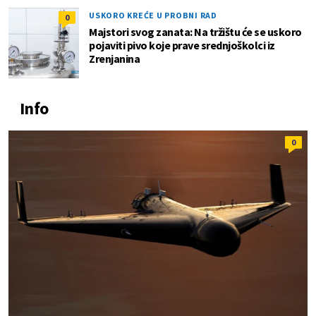
USKORO KREĆE U PROBNI RAD
0
Majstori svog zanata: Na tržištu će se uskoro
pojaviti pivo koje prave srednjoškolci iz
Zrenjanina
Info
0