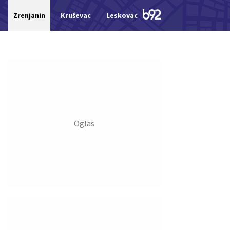
Zrenjanin
Kruševac
Leskovac
Jagodina
Šid