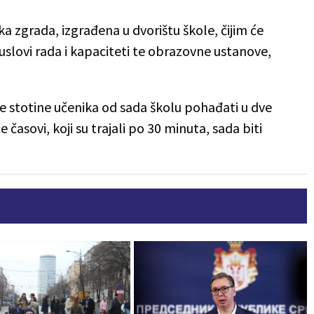
ka zgrada, izgrađena u dvorištu škole, čijim će
slovi rada i kapaciteti te obrazovne ustanove,
e stotine učenika od sada školu pohađati u dve
 časovi, koji su trajali po 30 minuta, sada biti