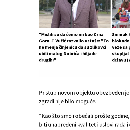
"Mislili su da ćemo mi kao Crna
Snimak k
Gora..." Vučić razvalio ustaše: "To
blokader
ne menja činjenicu da su zlikovci
veze sa 
ubili malog Dobrića i hiljade
skupljači
drugih!"
državu (
Pristup novom objektu obezbeđen je i 
zgradi nije bilo moguće.
"Kao što smo i obećali prošle godine,
biti unapređeni kvalitet i uslovi rada 