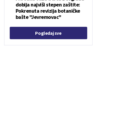
dobija najviši stepen zaštite:
Pokrenuta revizija botaničke
bašte "Jevremovac"
Pogledaj sve