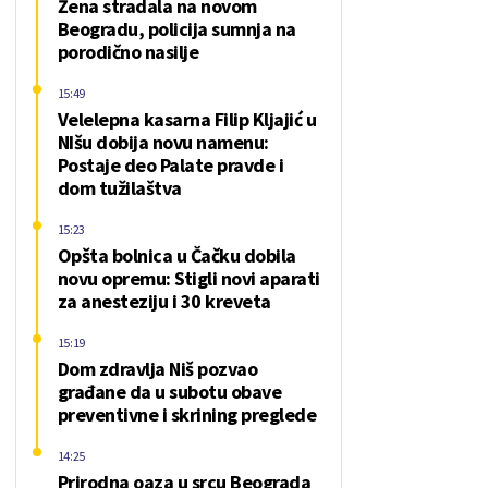
Žena stradala na novom
Beogradu, policija sumnja na
porodično nasilje
15:49
Velelepna kasarna Filip Kljajić u
NIšu dobija novu namenu:
Postaje deo Palate pravde i
dom tužilaštva
15:23
Opšta bolnica u Čačku dobila
novu opremu: Stigli novi aparati
za anesteziju i 30 kreveta
15:19
Dom zdravlja Niš pozvao
građane da u subotu obave
preventivne i skrining preglede
14:25
Prirodna oaza u srcu Beograda