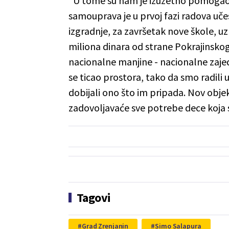
"U tome su nam je izuzetno pomogao G
samouprava je u prvoj fazi radova učes
izgradnje, za završetak nove škole,
miliona dinara od strane Pokrajinskog
nacionalne manjine - nacionalne zajed
se ticao prostora, tako da smo radili u
dobijali ono što im pripada. Nov obje
zadovoljavaće sve potrebe dece koja se
Tagovi
Grad Zrenjanin
Simo Salapura