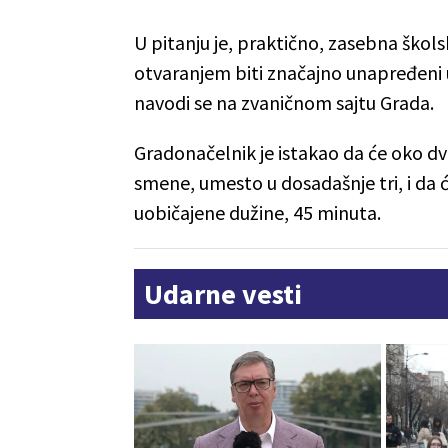
U pitanju je, praktično, zasebna škols
otvaranjem biti značajno unapređeni u
navodi se na zvaničnom sajtu Grada.
Gradonačelnik je istakao da će oko dv
smene, umesto u dosadašnje tri, i da će
uobičajene dužine, 45 minuta.
Udarne vesti