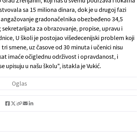
rad Zrenjanin, koji nas u svemu podržava i lokalna
tvovala sa 15 miliona dinara, dok je u drugoj fazi
 uz angažovanje gradonačelnika obezbeđeno 34,5
 sekretarijata za obrazovanje, propise, upravu i
nice, U školi je postojao višedecenijski problem koji
 tri smene, uz časove od 30 minuta i učenici nisu
kat imaće očiglednu održivost i opravdanost, i
 upisuju u našu školu", istakla je Vukić.