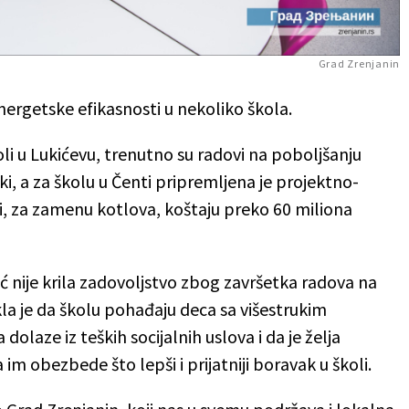
Grad Zrenjanin
nergetske efikasnosti u nekoliko škola.
i u Lukićevu, trenutno su radovi na poboljšanju
Ečki, a za školu u Čenti pripremljena je projektno-
i, za zamenu kotlova, koštaju preko 60 miliona
ć nije krila zadovoljstvo zbog završetka radova na
la je da školu pohađaju deca sa višestrukim
laze iz teških socijalnih uslova i da je želja
im obezbede što lepši i prijatniji boravak u školi.