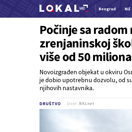
Beograd
Niš
Nova vest
Počinje sa radom 
zrenjaninskoj ško
više od 50 milion
Novoizgrađen objekat u okviru Osno
je dobio upotrebnu dozvolu, od sut
njihovih nastavnika.
Izvor:
B92.net
DRUŠTVO