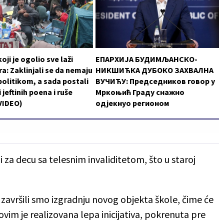
oji je ogolio sve laži
ЕПАРХИЈА БУДИМЉАНСКО-
a: Zaklinjali se da nemaju
НИКШИЋКА ДУБОКО ЗАХВАЛНА
politikom, a sada postali
ВУЧИЋУ: Председников говор у
 jeftinih poena i ruše
Мркоњић Граду снажно
VIDEO)
одјекнуо регионом
za decu sa telesnim invaliditetom, što u staroj
 završili smo izgradnju novog objekta škole, čime će
i ovim je realizovana lepa inicijativa, pokrenuta pre