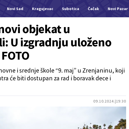
Novi Sad
Kragujevac
Subotica
Čačak
Novi Pazar
novi objekat u
li: U izgradnju uloženo
a FOTO
vne i srednje škole “9. maj” u Zrenjaninu, koji
ra će biti dostupan za rad i boravak dece i
09.10.2024.
19:30