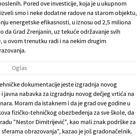
poslenih. Pored ove investicije, koja je u ukupnom
 izveli smo i neke dodatne radove na starom objektu,
anju energetske efikasnosti, u iznosu od 2,5 miliona
ao da Grad Zrenjanin, uz tekuće održavanje svih
30, u ovom trenutku radi i na nekim drugim
razovanja.
ehničke dokumentacije jeste izgradnja novog
 i javna nabavka za izgradnju novog dečjeg vrtića na
inara. Moram da istaknem i da je grad ove godine u
kova fizičko-tehničkog obezbeđenja za sve škole, da
gradu "Nestor Dimitrijević", kao mali znak podrške za
 sferama obrazovanja", kazao je još gradonačelnik.