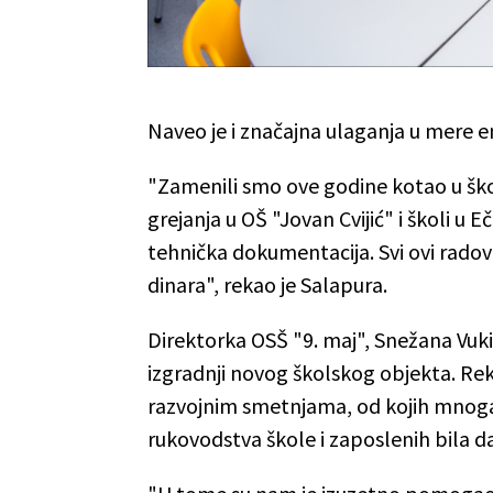
Naveo je i značajna ulaganja u mere e
"Zamenili smo ove godine kotao u škol
grejanja u OŠ "Jovan Cvijić" i školi u 
tehnička dokumentacija. Svi ovi radov
dinara", rekao je Salapura.
Direktorka OSŠ "9. maj", Snežana Vuki
izgradnji novog školskog objekta. Rek
razvojnim smetnjama, od kojih mnoga do
rukovodstva škole i zaposlenih bila da 