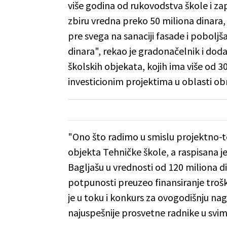
više godina od rukovodstva škole i za
zbiru vredna preko 50 miliona dinara,
pre svega na sanaciji fasade i poboljš
dinara", rekao je gradonačelnik i dod
školskih objekata, kojih ima više od 
investicionim projektima u oblasti ob
"Ono što radimo u smislu projektno-t
objekta Tehničke škole, a raspisana je
Bagljašu u vrednosti od 120 miliona d
potpunosti preuzeo finansiranje troš
je u toku i konkurs za ovogodišnju na
najuspešnije prosvetne radnike u svim