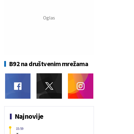
B92 na društvenim mrežama
Najnovije
15:59