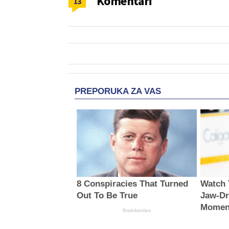
Komentari
13
PREPORUKA ZA VAS
8 Conspiracies That Turned
Watch 
Out To Be True
Jaw‑Dr
Momen
Brainberries