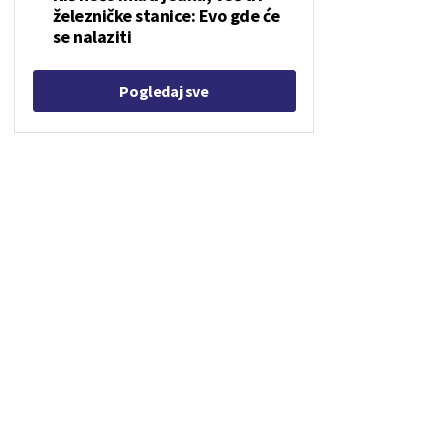
železničke stanice: Evo gde će
se nalaziti
Pogledaj sve