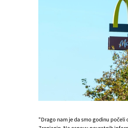
"Drago nam je da smo godinu počeli o
Zrenjanin. Na osnovu povratnih infor