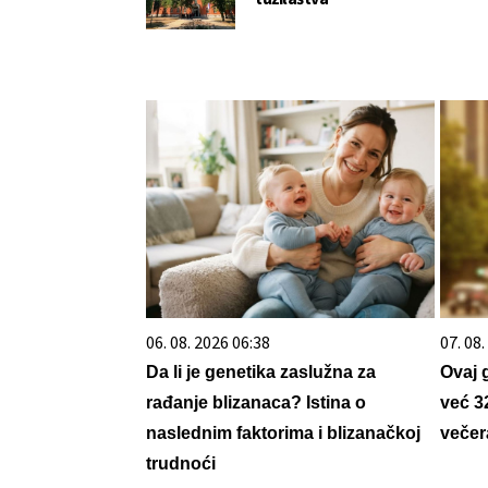
06. 08. 2026 06:38
07. 08
Da li je genetika zaslužna za
Ovaj 
rađanje blizanaca? Istina o
već 3
naslednim faktorima i blizanačkoj
večer
trudnoći