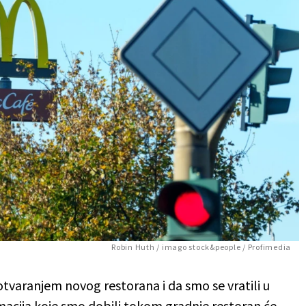
Robin Huth / imago stock&people / Profimedia
tvaranjem novog restorana i da smo se vratili u
macija koje smo dobili tokom gradnje restoran će