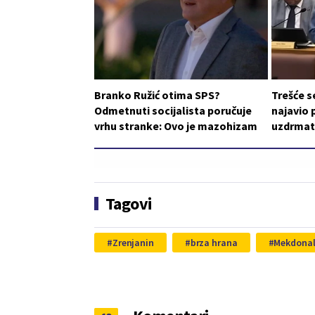
Branko Ružić otima SPS?
Trešće s
Odmetnuti socijalista poručuje
najavio 
vrhu stranke: Ovo je mazohizam
uzdrmat
Tagovi
Zrenjanin
brza hrana
Mekdona