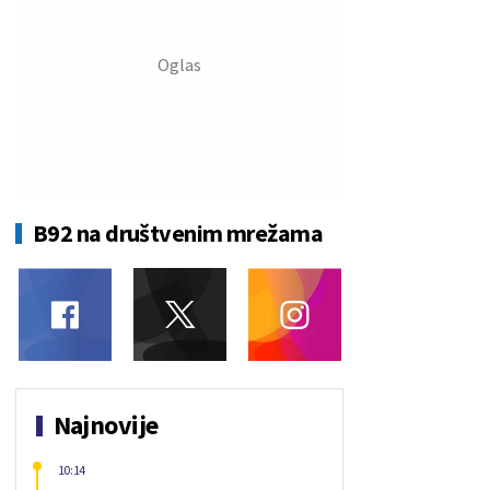
B92 na društvenim mrežama
Najnovije
10:14