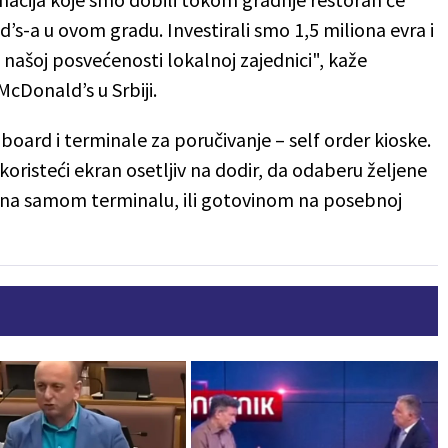
s-a u ovom gradu. Investirali smo 1,5 miliona evra i
o našoj posvećenosti lokalnoj zajednici", kaže
cDonald’s u Srbiji.
oard i terminale za poručivanje – self order kioske.
risteći ekran osetljiv na dodir, da odaberu željene
m na samom terminalu, ili gotovinom na posebnoj