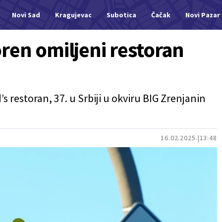
Novi Sad
Kragujevac
Subotica
Čačak
Novi Pazar
ren omiljeni restoran
 restoran, 37. u Srbiji u okviru BIG Zrenjanin
16.02.2025.
13:48