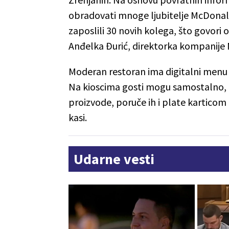
obradovati mnoge ljubitelje McDonald’
zaposlili 30 novih kolega, što govori 
Anđelka Đurić, direktorka kompanije M
Moderan restoran ima digitalni menu b
Na kioscima gosti mogu samostalno, ko
proizvode, poruče ih i plate kartico
kasi.
Udarne vesti