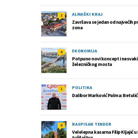
ALMAŠKI KRAJ
2
Završava se jedan od najvećih 
zona
EKONOMIJA
4
Potpuno novi koncept i nesvakida
železničkog mosta
POLITIKA
1
Dalibor Marković Palma: Betuli
RASPISAN TENDER
0
Velelepna kasarna Filip Kljajić
tužilaštva