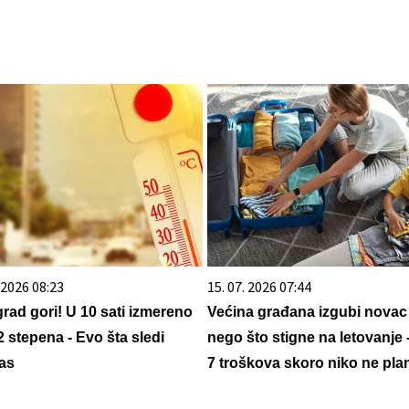
. 2026 08:23
15. 07. 2026 07:44
grad gori! U 10 sati izmereno
Većina građana izgubi novac
2 stepena - Evo šta sledi
nego što stigne na letovanje 
as
7 troškova skoro niko ne plan