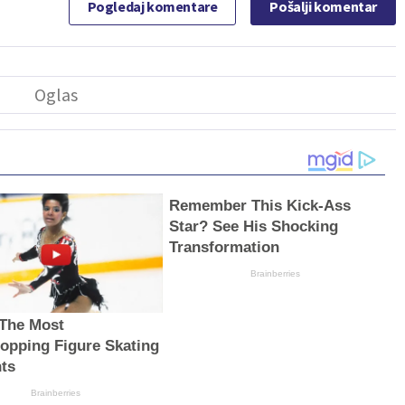
Pogledaj komentare
Pošalji komentar
Remember This Kick-Ass
Star? See His Shocking
Transformation
Brainberries
The Most
opping Figure Skating
ts
Brainberries