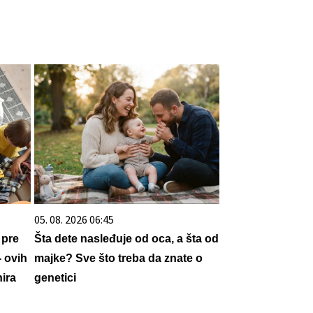
05. 08. 2026 06:45
 pre
Šta dete nasleđuje od oca, a šta od
- ovih
majke? Sve što treba da znate o
ira
genetici