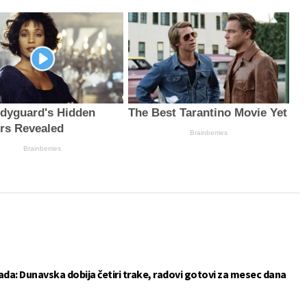
dyguard's Hidden
The Best Tarantino Movie Yet
rs Revealed
Brainberries
Brainberries
da: Dunavska dobija četiri trake, radovi gotovi za mesec dana