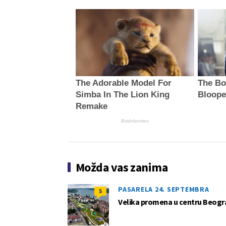
The Adorable Model For
The Bo
Simba In The Lion King
Bloope
Remake
Brainberries
Možda vas zanima
PASARELA 24. SEPTEMBRA
5
Velika promena u centru Beogra