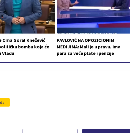
e Crna Gora! Knežević
PAVLOVIĆ NA OPOZICIONIM
političku bombu koja će
MEDIJIMA: Mali je u pravu, ima
i Vladu
para za veće plate i penzije
lds