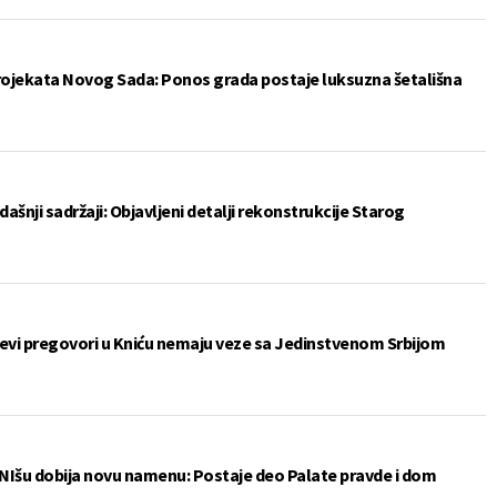
projekata Novog Sada: Ponos grada postaje luksuzna šetališna
šnji sadržaji: Objavljeni detalji rekonstrukcije Starog
ćevi pregovori u Kniću nemaju veze sa Jedinstvenom Srbijom
 u NIšu dobija novu namenu: Postaje deo Palate pravde i dom