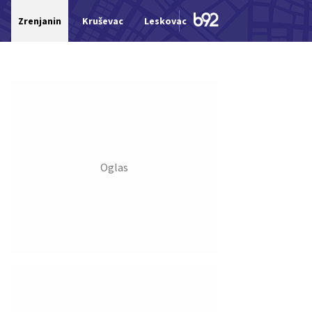
Zrenjanin
Kruševac
Leskovac
Jagodina
Šid