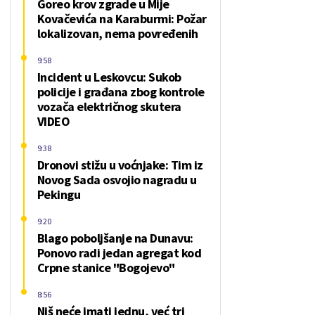
Goreo krov zgrade u Mije
Kovačevića na Karaburmi: Požar
lokalizovan, nema povređenih
9:58
Incident u Leskovcu: Sukob
policije i građana zbog kontrole
vozača električnog skutera
VIDEO
9:38
Dronovi stižu u voćnjake: Tim iz
Novog Sada osvojio nagradu u
Pekingu
9:20
Blago poboljšanje na Dunavu:
Ponovo radi jedan agregat kod
Crpne stanice "Bogojevo"
8:56
Niš neće imati jednu, već tri