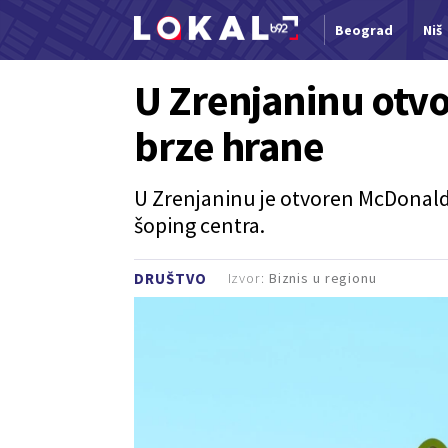
Beograd
Niš
Nova vest
U Zrenjaninu otvo
brze hrane
U Zrenjaninu je otvoren McDonald’s
šoping centra.
Izvor:
Biznis u regionu
DRUŠTVO