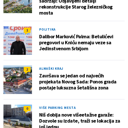
sadržaji: Objavljeni detalji
rekonstrukcije Starog železničkog
mosta
POLITIKA
1
Dalibor Marković Palma: Betulićevi
pregovori u Kniću nemaju veze sa
Jedinstvenom Srbijom
ALMAŠKI KRAJ
2
Završava se jedan od najvećih
projekata Novog Sada: Ponos grada
postaje luksuzna šetališna zona
VIŠE PARKING MESTA
0
Niš dobija nove višeetažne garaže:
Dozvole su izdate, traži se lokacija za
još jednu