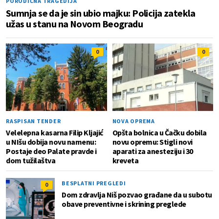
PORODIČNA TRAGEDIJA
Sumnja se da je sin ubio majku: Policija zatekla
užas u stanu na Novom Beogradu
0
0
RASPISAN TENDER
NOVA OPREMA
Velelepna kasarna Filip Kljajić
Opšta bolnica u Čačku dobila
u NIšu dobija novu namenu:
novu opremu: Stigli novi
Postaje deo Palate pravde i
aparati za anesteziju i 30
dom tužilaštva
kreveta
BESPLATNI PREGLEDI
0
Dom zdravlja Niš pozvao građane da u subotu
obave preventivne i skrining preglede