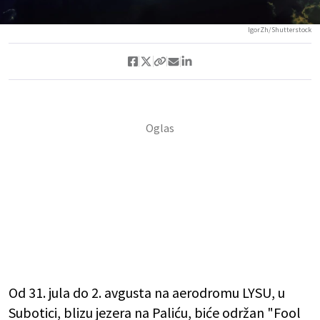
IgorZh/Shutterstock
Od 31. jula do 2. avgusta na aerodromu LYSU, u
Subotici, blizu jezera na Paliću, biće održan "Fool