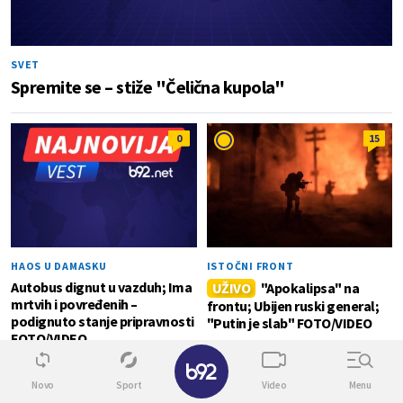
SVET
Spremite se – stiže "Čelična kupola"
0
15
HAOS U DAMASKU
ISTOČNI FRONT
Autobus dignut u vazduh; Ima
UŽIVO
"Apokalipsa" na
mrtvih i povređenih –
frontu; Ubijen ruski general;
podignuto stanje pripravnosti
"Putin je slab" FOTO/VIDEO
FOTO/VIDEO
✕
POLITIKA
0
Novo
Sport
Video
Menu
Knežević o izborima u Crnoj Gori: "Da nije bilo