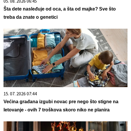
05. 08. 2026 06:45
Šta dete nasleđuje od oca, a šta od majke? Sve što
treba da znate o genetici
15. 07. 2026 07:44
Većina građana izgubi novac pre nego što stigne na
letovanje - ovih 7 troškova skoro niko ne planira