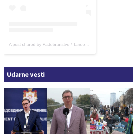
A post shared by Padobranstvo / Tandem skokovi (@skydive_subotica)
Udarne vesti