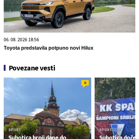
06. 08. 2026 18:56
Toyota predstavila potpuno novi Hilux
Povezane vesti
0
SPORT
SPORT
Subotica broji dane do
Subotica doček