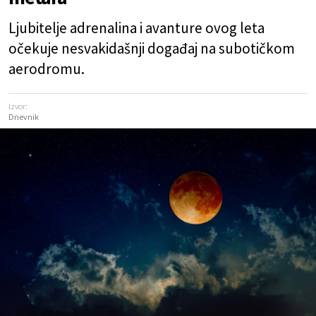
Ljubitelje adrenalina i avanture ovog leta
očekuje nesvakidašnji događaj na subotičkom
aerodromu.
Izvor:
Dnevnik