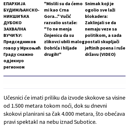
ЕПАРХИЈА
"Mislili su da ćemo
Snimak koji je
БУДИМЉАНСКО-
mi kao Crna
ogolio sve laži
НИКШИЋКА
Gora..." Vučić
blokadera:
ДУБОКО
razvalio ustaše:
Zaklinjali se da
ЗАХВАЛНА
"To ne menja
nemaju veze sa
ВУЧИЋУ:
činjenicu da su
politikom, a sada
Председников
zlikovci ubili malog
postali skupljači
говор у Мркоњић
Dobrića i hiljade
jeftinih poena i ruše
Граду снажно
drugih!"
državu (VIDEO)
одјекнуо
регионом
Učesnici će imati priliku da izvode skokove sa visine
od 1.500 metara tokom noći, dok su dnevni
skokovi planirani sa čak 4.000 metara, što obećava
pravi spektakl na nebu iznad Subotice.