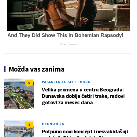
And They Did Show This In Bohemian Rapsody!
Brainberries
Možda vas zanima
PASARELA 24. SEPTEMBRA
5
Velika promena u centru Beograda:
Dunavska dobija četiri trake, radovi
gotovi za mesec dana
EKONOMIJA
4
Potpuno novi koncept i nesvakidašnji