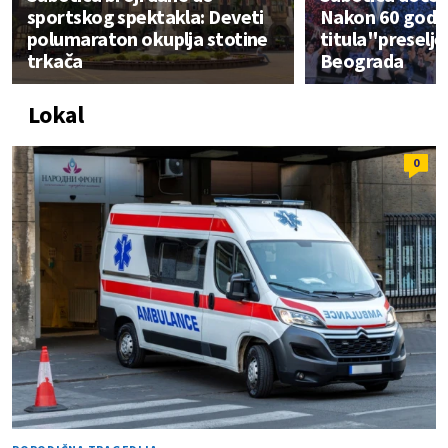
sportskog spektakla: Deveti
Nakon 60 godi
polumaraton okuplja stotine
titula"preselje
trkača
Beograda
Lokal
0