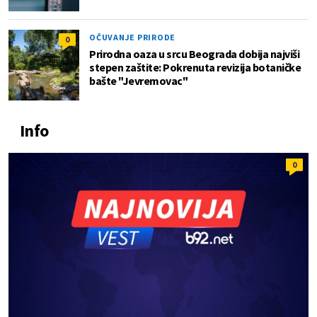
OČUVANJE PRIRODE
0
Prirodna oaza u srcu Beograda dobija najviši
stepen zaštite: Pokrenuta revizija botaničke
bašte "Jevremovac"
Info
0