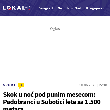
Beograd
Niš
Novi Sad
Kragujevac
Nova vest
SPORT
18.06.2026.
15:30
1
Skok u noć pod punim mesecom:
Padobranci u Subotici lete sa 1.500
metara