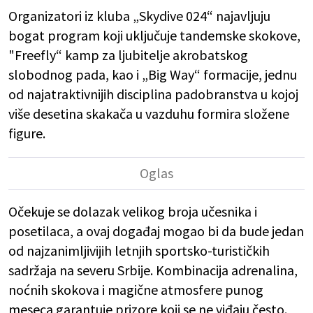
Organizatori iz kluba „Skydive 024“ najavljuju
bogat program koji uključuje tandemske skokove,
"Freefly“ kamp za ljubitelje akrobatskog
slobodnog pada, kao i „Big Way“ formacije, jednu
od najatraktivnijih disciplina padobranstva u kojoj
više desetina skakača u vazduhu formira složene
figure.
Očekuje se dolazak velikog broja učesnika i
posetilaca, a ovaj događaj mogao bi da bude jedan
od najzanimljivijih letnjih sportsko-turističkih
sadržaja na severu Srbije. Kombinacija adrenalina,
noćnih skokova i magične atmosfere punog
meseca garantuje prizore koji se ne viđaju često.