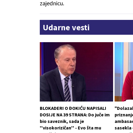
zajednicu.
Udarne vesti
BLOKADERI O ĐOKIĆU NAPISALI
"Dolaza
DOSIJE NA 39 STRANA: Do juče im
priznanje
bio saveznik, sada je
ambasad
''visokorizičan'' - Evo šta mu
sasekla o