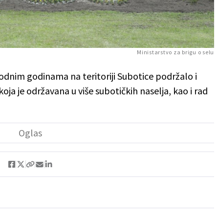
Ministarstvo za brigu o selu
hodnim godinama na teritoriji Subotice podržalo i
 koja je održavana u više subotičkih naselja, kao i rad