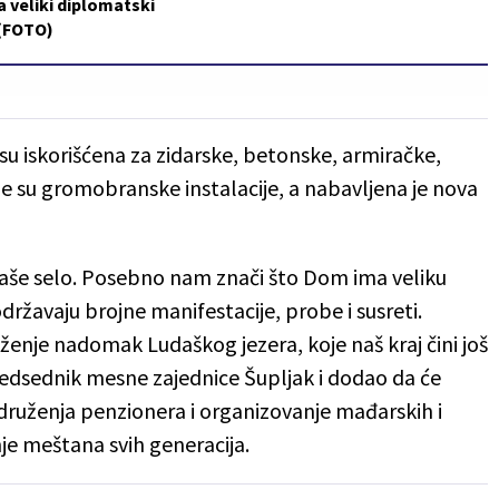
a veliki diplomatski
 (FOTO)
u iskorišćena za zidarske, betonske, armiračke,
ne su gromobranske instalacije, a nabavljena je nova
 naše selo. Posebno nam znači što Dom ima veliku
održavaju brojne manifestacije, probe i susreti.
enje nadomak Ludaškog jezera, koje naš kraj čini još
predsednik mesne zajednice Šupljak i dodao da će
druženja penzionera i organizovanje mađarskih i
je meštana svih generacija.