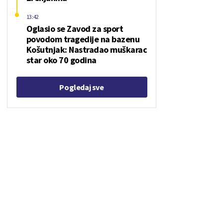
13:42
Oglasio se Zavod za sport
povodom tragedije na bazenu
Košutnjak: Nastradao muškarac
star oko 70 godina
Pogledaj sve