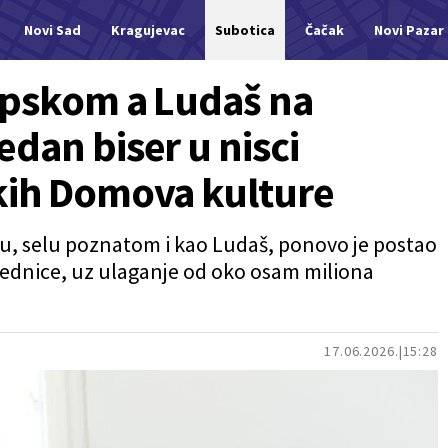
Novi Sad
Kragujevac
Subotica
Čačak
Novi Pazar
rpskom a Ludaš na
dan biser u nisci
kih Domova kulture
u, selu poznatom i kao Ludaš, ponovo je postao
jednice, uz ulaganje od oko osam miliona
17.06.2026.
15:28