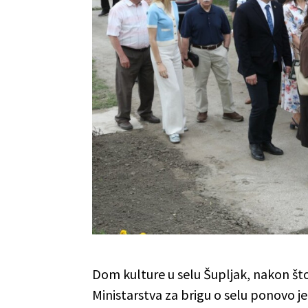
Dom kulture u selu Šupljak, nakon š
Ministarstva za brigu o selu ponovo j