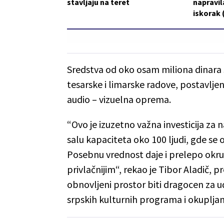
stavljaju na teret
napravil
iskorak
Sredstva od oko osam miliona dinara s
tesarske i limarske radove, postavlje
audio – vizuelna oprema.
“Ovo je izuzetno važna investicija za
salu kapaciteta oko 100 ljudi, gde se 
Posebnu vrednost daje i prelepo okruž
privlačnijim“, rekao je Tibor Aladič, 
obnovljeni prostor biti dragocen za u
srpskih kulturnih programa i okupljan