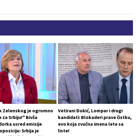
k Zelenskog je ogromno
Vetirani Đokić, Lompar i drugi
 za Srbiju!" Bivša
kandidati: Blokaderi prave čistku,
orka usred emisije
evo koja zvučna imena lete sa
poziciju: Srbija je
liste!