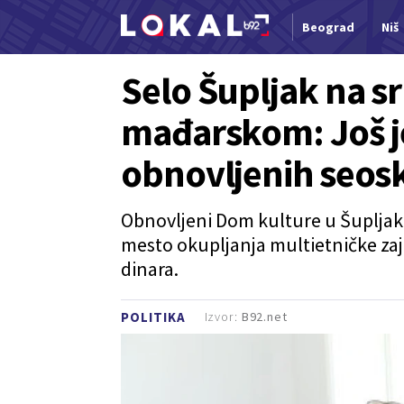
Beograd
Niš
Nova vest
Selo Šupljak na s
mađarskom: Još je
obnovljenih seos
Obnovljeni Dom kulture u Šupljak
mesto okupljanja multietničke za
dinara.
Izvor:
B92.net
POLITIKA