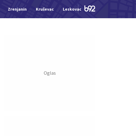
Zrenjanin
Kruševac
Leskovac
Jagodina
Šid