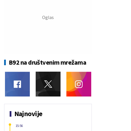
B92 na društvenim mrežama
Najnovije
15:56