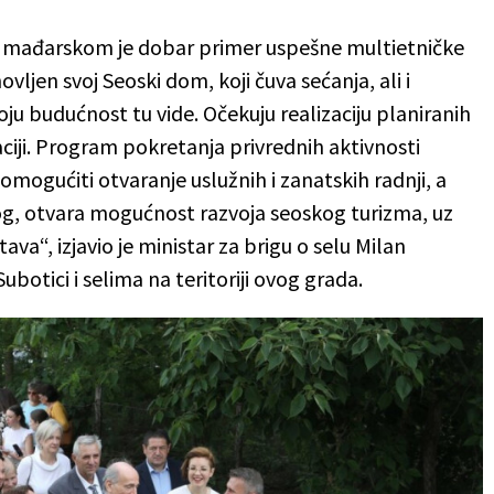
a mađarskom je dobar primer uspešne multietničke
ljen svoj Seoski dom, koji čuva sećanja, ali i
svoju budućnost tu vide. Očekuju realizaciju planiranih
iji. Program pokretanja privrednih aktivnosti
 omogućiti otvaranje uslužnih i zanatskih radnji, a
kog, otvara mogućnost razvoja seoskog turizma, uz
tava“, izjavio je ministar za brigu o selu Milan
botici i selima na teritoriji ovog grada.