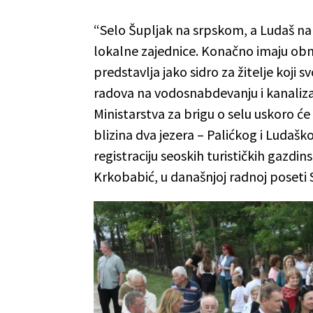
“Selo Šupljak na srpskom, a Ludaš n
lokalne zajednice. Konačno imaju obnov
predstavlja jako sidro za žitelje koji 
radova na vodosnabdevanju i kanalizac
Ministarstva za brigu o selu uskoro će
blizina dva jezera – Palićkog i Ludaš
registraciju seoskih turističkih gazdins
Krkobabić, u današnjoj radnoj poseti Su