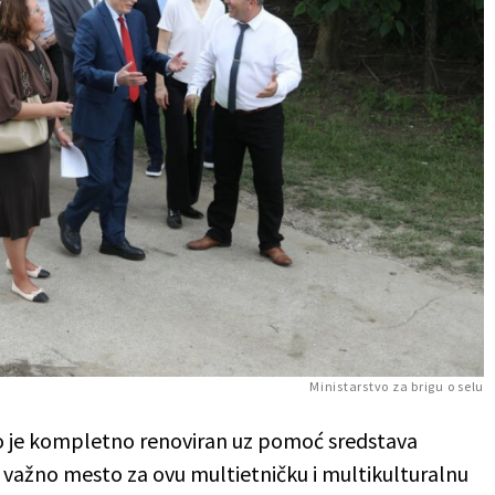
Ministarstvo za brigu o selu
to je kompletno renoviran uz pomoć sredstava
e važno mesto za ovu multietničku i multikulturalnu