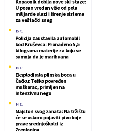
Kopaonik dobija nove ski-staze:
U posao vredan više od pola
milijarde ulazi i širenje sistema
za veštački sneg
15:41
Policija zaustavila automobil
kod Kruševca: Pronađeno 5,5
kilograma materije za koju se
sumnja da je marihuana
14:17
Eksplodirala plinska boca u
Čačku: Teško povređen
muškarac, primljen na
intenzivnu negu
14:11
Majstori svog zanata: Na tržištu
će se uskoro pojaviti pivo koje
prave srednjoškolci iz
Zrenjanina