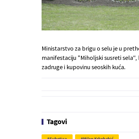
Ministarstvo za brigu o selu je u pret
manifestaciju "Miholjski susreti sela“,
zadruge i kupovinu seoskih kuća.
Tagovi
Subotica
Milan Krkobabić