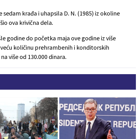
ve sedam krađa i uhapsila D. N. (1985) iz okoline
io ova krivična dela.
le godine do početka maja ove godine iz više
 veću količinu prehrambenih i konditorskih
 na više od 130.000 dinara.