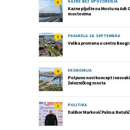
KAZNE BEZ UPOZORENJA
8
Kazne pljušte na Mostu na Adi: 
mostovima
PASARELA 24. SEPTEMBRA
3
Velika promena u centru Beogra
EKONOMIJA
4
Potpuno novi koncept i nesvakida
železničkog mosta
POLITIKA
1
Dalibor Marković Palma: Betuli