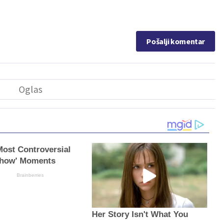
Pošalji komentar
Most Controversial
Show' Moments
Brainberries
Her Story Isn't What You