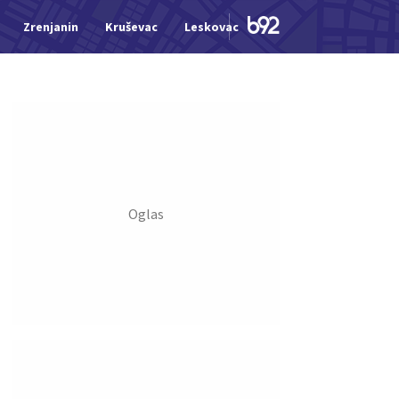
Zrenjanin
Kruševac
Leskovac
Jagodina
Šid