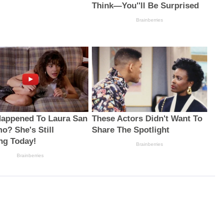
Think—You''ll Be Surprised
Brainberries
appened To Laura San
These Actors Didn't Want To
o? She's Still
Share The Spotlight
ng Today!
Brainberries
Brainberries