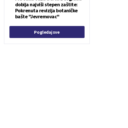
dobija najviši stepen zaštite:
Pokrenuta revizija botaničke
bašte "Jevremovac"
Pogledaj sve