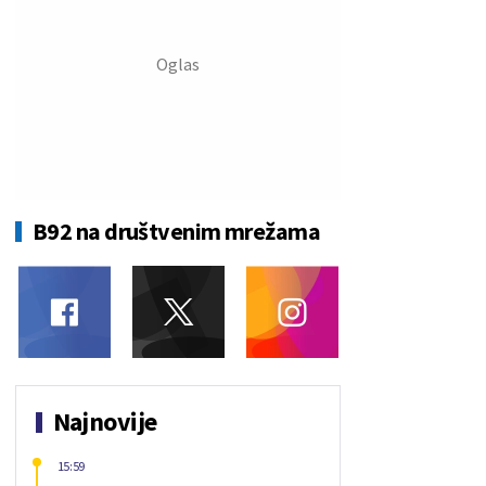
B92 na društvenim mrežama
Najnovije
15:59