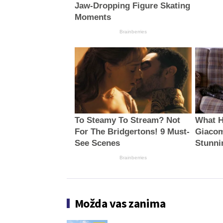
Jaw‑Dropping Figure Skating
Moments
Brainberries
To Steamy To Stream? Not
What H
For The Bridgertons! 9 Must-
Giacom
See Scenes
Stunni
Brainberries
Možda vas zanima