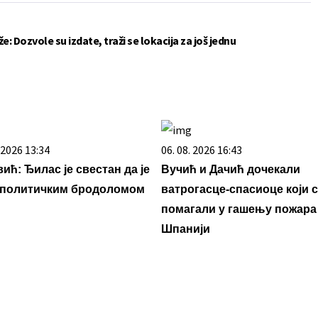
e: Dozvole su izdate, traži se lokacija za još jednu
. 2026 13:34
06. 08. 2026 16:43
ић: Ђилас је свестан да је
Вучић и Дачић дочекали
 политичким бродоломом
ватрогасце-спасиоце који с
помагали у гашењу пожара
Шпанији