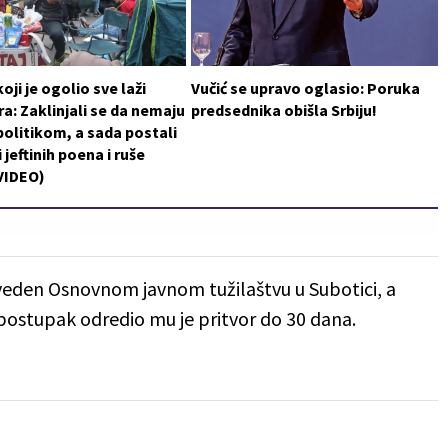
oji je ogolio sve laži
Vučić se upravo oglasio: Poruka
a: Zaklinjali se da nemaju
predsednika obišla Srbiju!
politikom, a sada postali
 jeftinih poena i ruše
VIDEO)
riveden Osnovnom javnom tužilaštvu u Subotici, a
postupak odredio mu je pritvor do 30 dana.