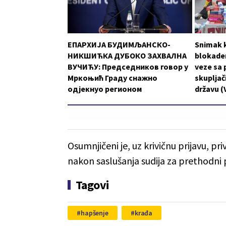
ЕПАРХИЈА БУДИМЉАНСКО-
Snimak k
НИКШИЋКА ДУБОКО ЗАХВАЛНА
blokader
ВУЧИЋУ: Председников говор у
veze sa 
Мркоњић Граду снажно
skupljači
одјекнуо регионом
državu (
Osumnjičeni je, uz krivičnu prijavu, p
nakon saslušanja sudija za prethodni 
Tagovi
hapšenje
krađa