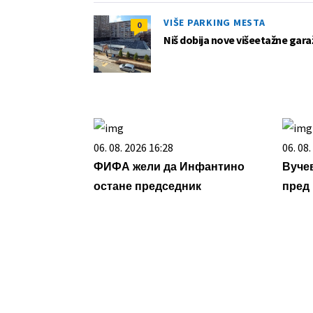
VIŠE PARKING MESTA
0
Niš dobija nove višeetažne garaž
06. 08. 2026 16:28
06. 08
ФИФА жели да Инфантино
Вучев
остане председник
пред