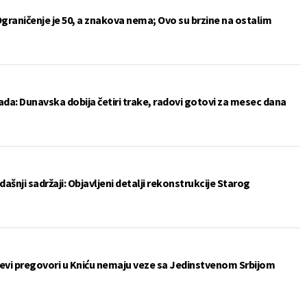
Ograničenje je 50, a znakova nema; Ovo su brzine na ostalim
da: Dunavska dobija četiri trake, radovi gotovi za mesec dana
šnji sadržaji: Objavljeni detalji rekonstrukcije Starog
ćevi pregovori u Kniću nemaju veze sa Jedinstvenom Srbijom