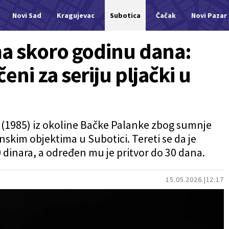
Novi Sad
Kragujevac
Subotica
Čačak
Novi Pazar
a skoro godinu dana:
ni za seriju pljački u
N. (1985) iz okoline Bačke Palanke zbog sumnje
nskim objektima u Subotici. Tereti se da je
 dinara, a određen mu je pritvor do 30 dana.
15.05.2026.
12:17