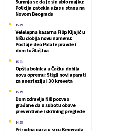
Sumnja se da je sin ubio majku:
Policija zatekla užas u stanu na
Novom Beogradu
15:49
Velelepna kasarna Filip Kljajić u
NIšu dobija novu namenu:
Postaje deo Palate pravde i
dom tužilaštva
15:23
Opšta bolnica u Čačku dobila
novu opremu: Stigli novi aparati
za anesteziju i 30 kreveta
15:19
Dom zdravlja Niš pozvao
građane da u subotu obave
preventivne i skrining preglede
14:25
Prirodna oaza u srcu Beograda