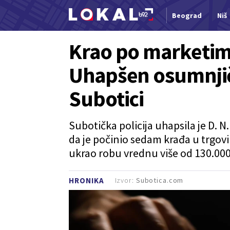
Beograd
Niš
Nova vest
Krao po marketim
Uhapšen osumnjiče
Subotici
Subotička policija uhapsila je D. 
da je počinio sedam krađa u trgovi
ukrao robu vrednu više od 130.000
Izvor:
Subotica.com
HRONIKA