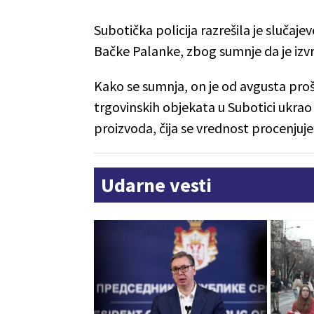
Subotička policija razrešila je slučaje
Bačke Palanke, zbog sumnje da je izvrš
Kako se sumnja, on je od avgusta proš
trgovinskih objekata u Subotici ukrao
proizvoda, čija se vrednost procenjuje
Udarne vesti