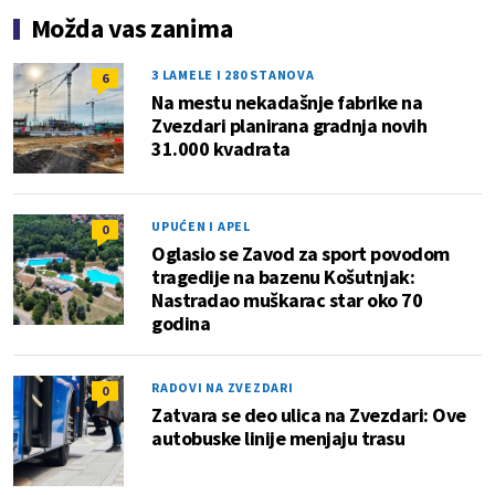
Možda vas zanima
3 LAMELE I 280 STANOVA
6
Na mestu nekadašnje fabrike na
Zvezdari planirana gradnja novih
31.000 kvadrata
UPUĆEN I APEL
0
Oglasio se Zavod za sport povodom
tragedije na bazenu Košutnjak:
Nastradao muškarac star oko 70
godina
RADOVI NA ZVEZDARI
0
Zatvara se deo ulica na Zvezdari: Ove
autobuske linije menjaju trasu