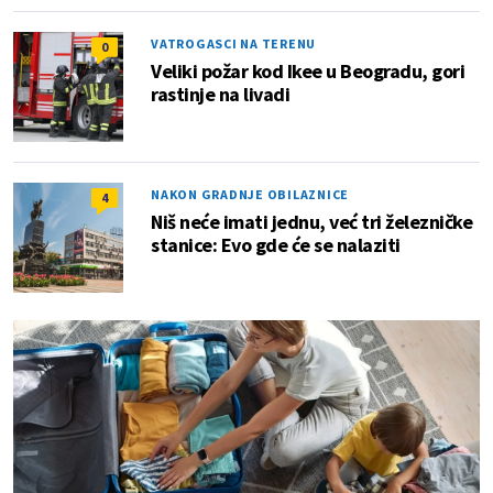
VATROGASCI NA TERENU
0
Veliki požar kod Ikee u Beogradu, gori
rastinje na livadi
NAKON GRADNJE OBILAZNICE
4
Niš neće imati jednu, već tri železničke
stanice: Evo gde će se nalaziti