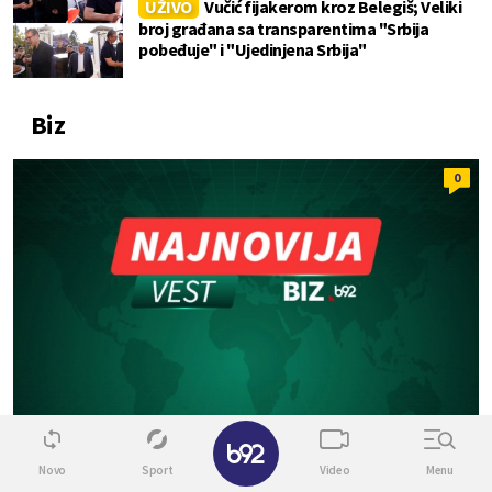
UŽIVO
Vučić fijakerom kroz Belegiš; Veliki
broj građana sa transparentima "Srbija
pobeđuje" i "Ujedinjena Srbija"
Biz
0
✕
Novo
Sport
Video
Menu