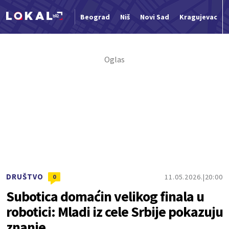
Beograd
Niš
Novi Sad
Kragujevac
Nova vest
DRUŠTVO
11.05.2026.
20:00
0
Subotica domaćin velikog finala u
robotici: Mladi iz cele Srbije pokazuju
znanje