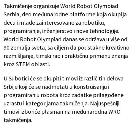
Takmičenje organizuje World Robot Olympiad
Serbia, deo međunarodne platforme koja okuplja
decu i mlade zainteresovane za robotiku,
programiranje, inženjerstvo i nove tehnologije.
World Robot Olympiad danas se održava u više od
90 zemalja sveta, sa ciljem da podstakne kreativno
razmišljanje, timski rad i praktičnu primenu znanja
kroz STEM oblasti.
U Subotici će se okupiti timovi iz različitih delova
Srbije koji će se nadmetati u konstruisanju i
programiranju robota kroz zadatke prilagođene
uzrastu i kategorijama takmičenja. Najuspešniji
timovi izboriće plasman na međunarodna WRO
takmičenja.