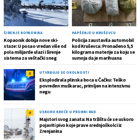
ŠIRENJE KOPAONIKA
HAPŠENJE U KRUŠEVCU
Kopaonik dobija nove ski-
Policija zaustavila automobil
staze: U posao vredan više od
kod Kruševca: Pronađeno 5,5
pola milijarde ulazi i širenje
kilograma materije za koju se
sistema za veštački sneg
sumnja da je marihuana
UTVRĐUJU SE OKOLNOSTI
0
Eksplodirala plinska boca u Čačku: Teško
povređen muškarac, primljen na intenzivnu
negu
USKORO KREĆE U PROBNI RAD
0
Majstori svog zanata: Na tržištu će se uskoro
pojaviti pivo koje prave srednjoškolci iz
Zrenjanina