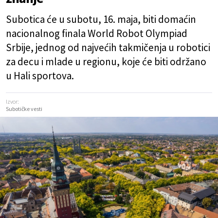
Subotica će u subotu, 16. maja, biti domaćin
nacionalnog finala World Robot Olympiad
Srbije, jednog od najvećih takmičenja u robotici
za decu i mlade u regionu, koje će biti održano
u Hali sportova.
Izvor:
Subotičke vesti