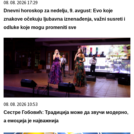
08. 08. 2026 17:29
Dnevni horoskop za nedelju, 9. avgust: Evo koje
znakove očekuju ljubavna iznenađenja, važni susreti i
odluke koje mogu promeniti sve
08. 08. 2026 10:53
Сестре Гобовић: Традиција може да звучи модерно,
а емоција је најважнија