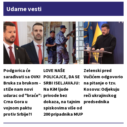
Udarne vesti
Podgorica će
LOVE NAŠE
Zelenski pred
sarađivati sa OVK!
POLICAJCE, DA SE
Vučićem odgovorio
Bruka za brukom -
SRBI ISELJAVAJU:
na pitanje o tzv.
stiže nam novi
Na KiM ljude
Kosovu: Odjekuju
udarac od "braće":
privode bez
reči ukrajinskog
Crna Gora u
dokaza, na tajnim
predsednika
vojnom paktu
spiskovima više od
protiv Srbije?!
200 pripadnika MUP