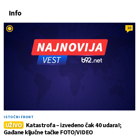
Info
10
ISTOČNI FRONT
UŽIVO
Katastrofa – izvedeno čak 40 udara!;
Gađane ključne tačke FOTO/VIDEO