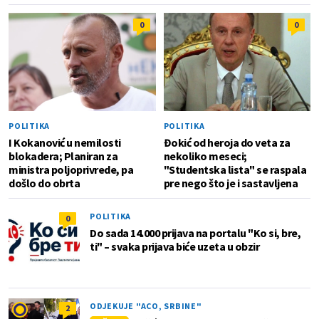
0
0
POLITIKA
POLITIKA
I Kokanović u nemilosti
Đokić od heroja do veta za
blokadera; Planiran za
nekoliko meseci;
ministra poljoprivrede, pa
"Studentska lista" se raspala
došlo do obrta
pre nego što je i sastavljena
POLITIKA
0
Do sada 14.000 prijava na portalu "Ko si, bre,
ti" – svaka prijava biće uzeta u obzir
ODJEKUJE "ACO, SRBINE"
2