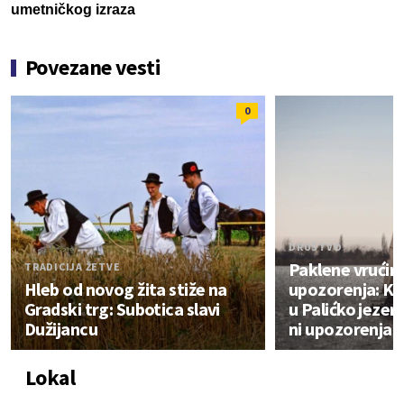
umetničkog izraza
Povezane vesti
0
DRUŠTVO
Paklene vrućine
TRADICIJA ŽETVE
Hleb od novog žita stiže na
upozorenja: Ku
Gradski trg: Subotica slavi
u Palićko jezer
Dužijancu
ni upozorenja s
Lokal