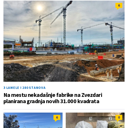
6
3 LAMELE I 280 STANOVA
Na mestu nekadašnje fabrike na Zvezdari
planirana gradnja novih 31.000 kvadrata
6
0