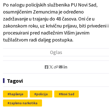
Po nalogu policijskih službenika PU Novi Sad,
osumnjičenim Zemuncima je određeno
zadržavanje u trajanju do 48 časova. Oni će u
zakonskom roku, uz krivičnu prijavu, biti privedeni i
procesuirani pred nadležnim Višim javnim
tužilaštvom radi daljeg postupka.
Tagovi
hapšenje
policija
Novi Sad
zaplena narkotika