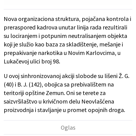
Nova organizaciona struktura, pojačana kontrola i
preraspored kadrova unutar linija rada rezultirali
su lociranjem i potpunim neutralisanjem objekta
koji je služio kao baza za skladištenje, mešanje i
prepakivanje narkotika u Novim Karlovcima, u
Lukačevoj ulici broj 98.
U ovoj sinhronizovanoj akciji slobode su lišeni Ž. G.
(40) i B. J. (142), obojica sa prebivalištem na
teritoriji opštine Zemun. Oni se terete za
saizvršilaštvo u krivičnom delu Neovlašćena
proizvodnja i stavljanje u promet opojnih droga.