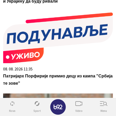
и Украјину да буду ривали
08. 08. 2026 11:35
Патријарх Порфирије примио децу из кампа "Србија
те зове"
✕
Novo
Sport
Video
Menu