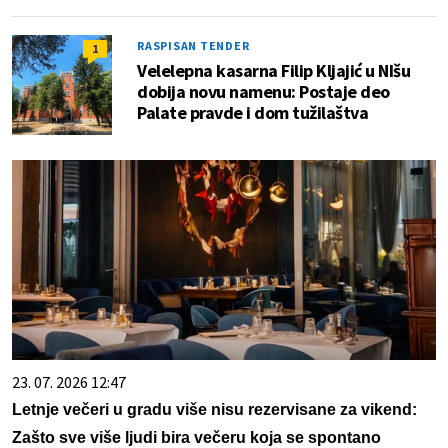
RASPISAN TENDER
1
Velelepna kasarna Filip Kljajić u NIšu
dobija novu namenu: Postaje deo
Palate pravde i dom tužilaštva
23. 07. 2026 12:47
Letnje večeri u gradu više nisu rezervisane za vikend:
Zašto sve više ljudi bira večeru koja se spontano