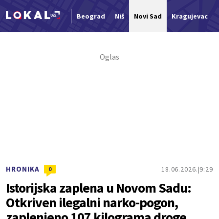
Beograd
Niš
Novi Sad
Kragujevac
Nova vest
HRONIKA
18.06.2026.
9:29
0
Istorijska zaplena u Novom Sadu:
Otkriven ilegalni narko-pogon,
zaplenjeno 107 kilograma droge