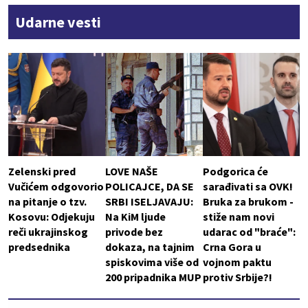
Udarne vesti
Zelenski pred
LOVE NAŠE
Podgorica će
Vučićem odgovorio
POLICAJCE, DA SE
sarađivati sa OVK!
na pitanje o tzv.
SRBI ISELJAVAJU:
Bruka za brukom -
Kosovu: Odjekuju
Na KiM ljude
stiže nam novi
reči ukrajinskog
privode bez
udarac od "braće":
predsednika
dokaza, na tajnim
Crna Gora u
spiskovima više od
vojnom paktu
200 pripadnika MUP
protiv Srbije?!