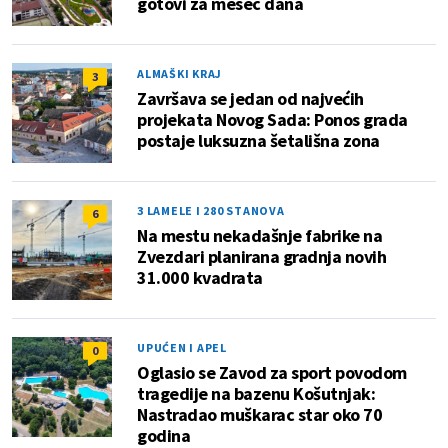
gotovi za mesec dana
ALMAŠKI KRAJ
3
Završava se jedan od najvećih
projekata Novog Sada: Ponos grada
postaje luksuzna šetališna zona
3 LAMELE I 280 STANOVA
6
Na mestu nekadašnje fabrike na
Zvezdari planirana gradnja novih
31.000 kvadrata
UPUĆEN I APEL
0
Oglasio se Zavod za sport povodom
tragedije na bazenu Košutnjak:
Nastradao muškarac star oko 70
godina