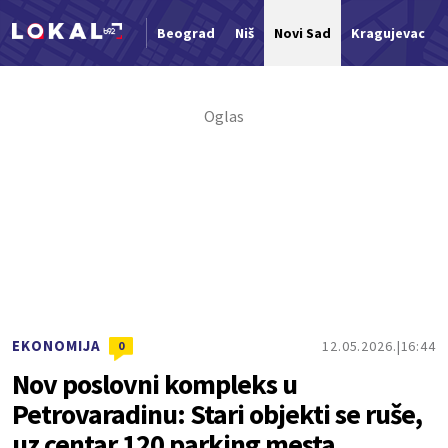
Beograd
Niš
Novi Sad
Kragujevac
Nova vest
EKONOMIJA
12.05.2026.
16:44
0
Nov poslovni kompleks u
Petrovaradinu: Stari objekti se ruše,
uz centar 120 parking mesta