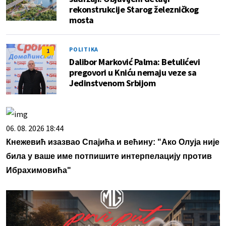
rekonstrukcije Starog železničkog
mosta
POLITIKA
1
Dalibor Marković Palma: Betulićevi
pregovori u Kniću nemaju veze sa
Jedinstvenom Srbijom
06. 08. 2026 18:44
Кнежевић изазвао Спајића и већину: "Ако Олуја није
била у ваше име потпишите интерпелацију против
Ибрахимовића"