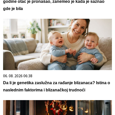
godine otac je pronašao, zanemeo je kada je saznao
gde je bila
06. 08. 2026 06:38
Da li je genetika zaslužna za rađanje blizanaca? Istina o
naslednim faktorima i blizanačkoj trudnoći