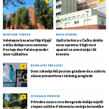
RASPISAN TENDER
NOVA OPREMA
Velelepna kasarna Filip Kljajić
Opšta bolnica u Čačku dobila
u NIšu dobija novu namenu:
novu opremu: Stigli novi
Postaje deo Palate pravde i
aparati za anesteziju i 30
dom tužilaštva
kreveta
BESPLATNI PREGLEDI
0
Dom zdravlja Niš pozvao građane da u subotu
obave preventivne i skrining preglede
OČUVANJE PRIRODE
0
Prirodna oaza u srcu Beograda dobija najviši
stepen zaštite: Pokrenuta revizija botaničke