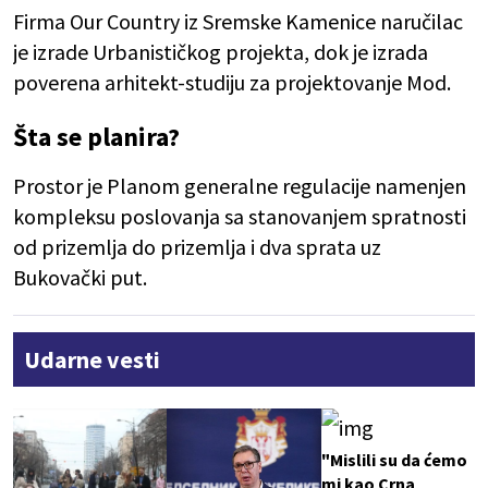
Firma Our Country iz Sremske Kamenice naručilac
je izrade Urbanističkog projekta, dok je izrada
poverena arhitekt-studiju za projektovanje Mod.
Šta se planira?
Prostor je Planom generalne regulacije namenjen
kompleksu poslovanja sa stanovanjem spratnosti
od prizemlja do prizemlja i dva sprata uz
Bukovački put.
Udarne vesti
"Mislili su da ćemo
mi kao Crna