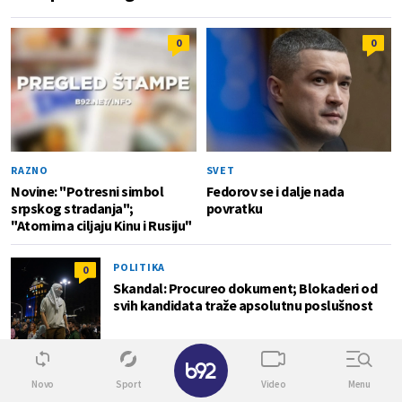
0
0
RAZNO
SVET
Novine: "Potresni simbol
Fedorov se i dalje nada
srpskog stradanja";
povratku
"Atomima ciljaju Kinu i Rusiju"
POLITIKA
0
Skandal: Procureo dokument; Blokaderi od
svih kandidata traže apsolutnu poslušnost
✕
POLITIKA
0
Novo
Sport
Video
Menu
"Kompas": Senke nad "listom"