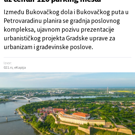
Između Bukovačkog dola i Bukovačkog puta u
Petrovaradinu planira se gradnja poslovnog
kompleksa, ujavnom pozivu prezentacije
urbanističkog projekta Gradske uprave za
urbanizam i građevinske poslove.
Izvor:
021.rs, eKapija