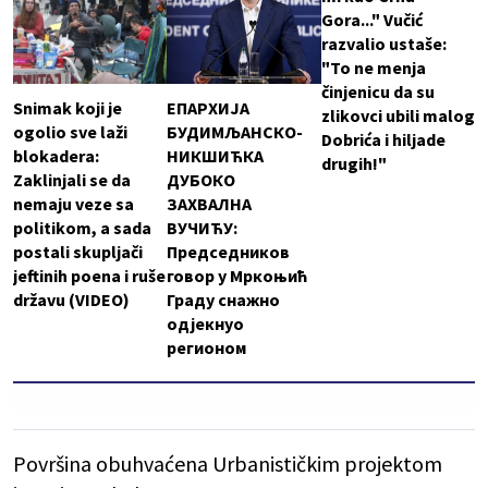
Gora..." Vučić
razvalio ustaše:
"To ne menja
činjenicu da su
Snimak koji je
ЕПАРХИЈА
zlikovci ubili malog
ogolio sve laži
БУДИМЉАНСКО-
Dobrića i hiljade
blokadera:
НИКШИЋКА
drugih!"
Zaklinjali se da
ДУБОКО
nemaju veze sa
ЗАХВАЛНА
politikom, a sada
ВУЧИЋУ:
postali skupljači
Председников
jeftinih poena i ruše
говор у Мркоњић
državu (VIDEO)
Граду снажно
одјекнуо
регионом
Površina obuhvaćena Urbanističkim projektom