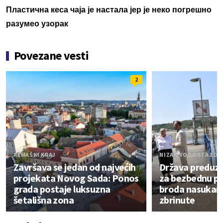
Пластична кеса чаја је настала јер је неко погрешно
разумео узорак
Povezane vesti
2
ALMAŠKI KRAJ
NIZAK VODOSTAJ D
Završava se jedan od najvećih
Država preduz
projekata Novog Sada: Ponos
za bezbednu plo
grada postaje luksuzna
broda nasukan
šetališna zona
zbrinute