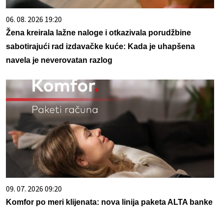
06. 08. 2026 19:20
Žena kreirala lažne naloge i otkazivala porudžbine
sabotirajući rad izdavačke kuće: Kada je uhapšena
navela je neverovatan razlog
09. 07. 2026 09:20
Komfor po meri klijenata: nova linija paketa ALTA banke