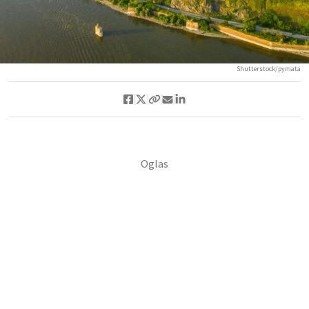
Shutterstock/pymata