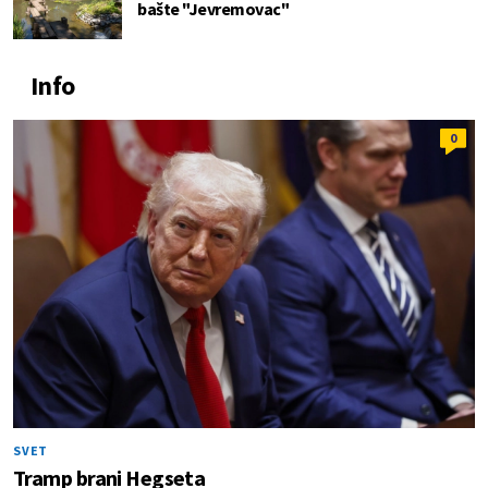
bašte "Jevremovac"
Info
0
SVET
Tramp brani Hegseta