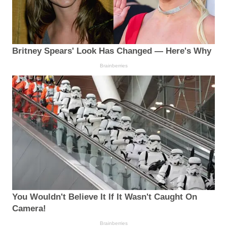
Britney Spears' Look Has Changed — Here's Why
Brainberries
You Wouldn't Believe It If It Wasn't Caught On
Camera!
Brainberries