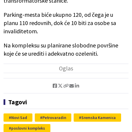
transformatorske stanice.
Parking-mesta biće ukupno 120, od čega je u
planu 110 redovnih, dok će 10 biti za osobe sa
invaliditetom.
Na kompleksu su planirane slobodne površine
koje će se urediti i adekvatno ozeleniti.
Tagovi
Novi Sad
Petrovaradin
Sremska Kamenica
poslovni kompleks