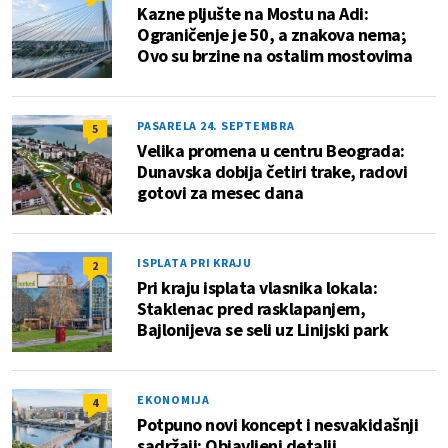
Kazne pljušte na Mostu na Adi:
Ograničenje je 50, a znakova nema;
Ovo su brzine na ostalim mostovima
PASARELA 24. SEPTEMBRA
5
Velika promena u centru Beograda:
Dunavska dobija četiri trake, radovi
gotovi za mesec dana
ISPLATA PRI KRAJU
2
Pri kraju isplata vlasnika lokala:
Staklenac pred rasklapanjem,
Bajlonijeva se seli uz Linijski park
EKONOMIJA
4
Potpuno novi koncept i nesvakidašnji
sadržaji: Objavljeni detalji