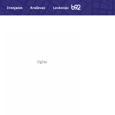
Zrenjanin
Kruševac
Leskovac
Jagodina
Šid