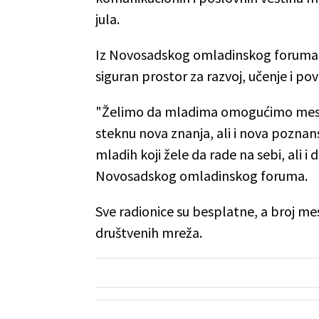
jula.
Iz Novosadskog omladinskog foruma i
siguran prostor za razvoj, učenje i pov
"Želimo da mladima omogućimo mesto
steknu nova znanja, ali i nova poznan
mladih koji žele da rade na sebi, ali i 
Novosadskog omladinskog foruma.
Sve radionice su besplatne, a broj me
društvenih mreža.