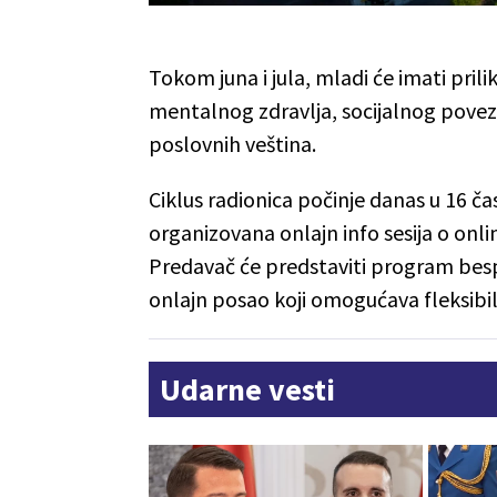
Tokom juna i jula, mladi će imati pri
mentalnog zdravlja, socijalnog povezi
poslovnih veština.
Ciklus radionica počinje danas u 16 
organizovana onlajn info sesija o onl
Predavač će predstaviti program bespl
onlajn posao koji omogućava fleksibil
Udarne vesti