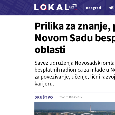
Beograd
Niš
Nova vest
Prilika za znanje, 
Novom Sadu bespl
oblasti
Savez udruženja Novosadski omlad
besplatnih radionica za mlade u N
za povezivanje, učenje, lični razvoj
karijeru.
Izvor:
Dnevnik
DRUŠTVO