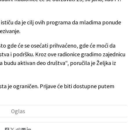
stiču da je cilj ovih programa da mladima ponude
ezivanje.
 gde će se osećati prihvaćeno, gde će moći da
stva i podršku. Kroz ove radionice gradimo zajednicu
da budu aktivan deo društva“, poručila je Željka iz
sta je ograničen. Prijave će biti dostupne putem