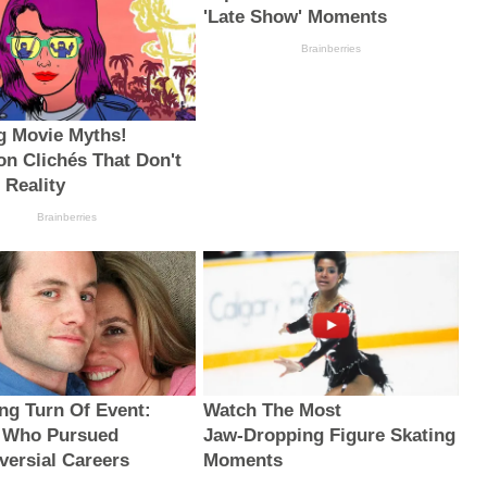
'Late Show' Moments
Brainberries
g Movie Myths!
 Clichés That Don't
 Reality
Brainberries
ng Turn Of Event:
Watch The Most
 Who Pursued
Jaw‑Dropping Figure Skating
versial Careers
Moments