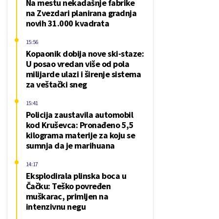
Na mestu nekadašnje fabrike
na Zvezdari planirana gradnja
novih 31.000 kvadrata
15:56
Kopaonik dobija nove ski-staze:
U posao vredan više od pola
milijarde ulazi i širenje sistema
za veštački sneg
15:41
Policija zaustavila automobil
kod Kruševca: Pronađeno 5,5
kilograma materije za koju se
sumnja da je marihuana
14:17
Eksplodirala plinska boca u
Čačku: Teško povređen
muškarac, primljen na
intenzivnu negu