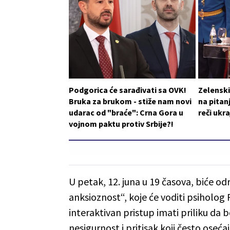
Podgorica će sarađivati sa OVK!
Zelensk
Bruka za brukom - stiže nam novi
na pitan
udarac od "braće": Crna Gora u
reči ukr
vojnom paktu protiv Srbije?!
U petak, 12. juna u 19 časova, biće o
anksioznost“, koje će voditi psiholog 
interaktivan pristup imati priliku da b
nesigurnost i pritisak koji često oseća