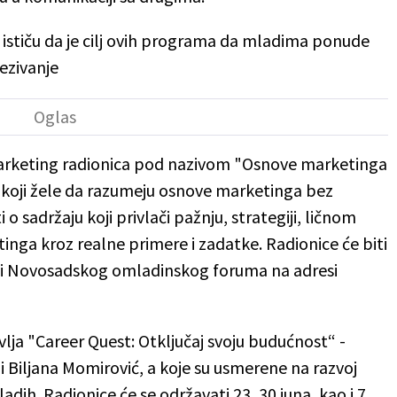
stiču da je cilj ovih programa da mladima ponude
vezivanje
h marketing radionica pod nazivom "Osnove marketinga
 koji žele da razumeju osnove marketinga bez
 o sadržaju koji privlači pažnju, strategiji, ličnom
inga kroz realne primere i zadatke. Radionice će biti
lariji Novosadskog omladinskog foruma na adresi
a "Career Quest: Otključaj svoju budućnost“ -
odi Biljana Momirović, a koje su usmerene na razvoj
dih. Radionice će se održavati 23, 30 juna, kao i 7.