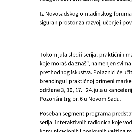
Iz Novosadskog omladinskog foruma i
siguran prostor za razvoj, učenje i po
Tokom jula sledi i serijal praktični
koje moraš da znaš“, namenjen svima
prethodnog iskustva. Polaznici će učiti
brendingu i praktičnoj primeni market
održane 3, 10, 17. i 24. jula u kance
Pozorišni trg br. 6 u Novom Sadu.
Poseban segment programa predstavlj
serijal interaktivnih radionica koje v
komunikacionih i poslovnih veština mla