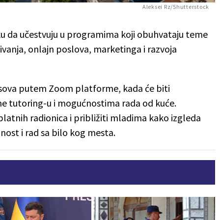
Aleksei Rz/Shutterstock
liku da učestvuju u programima koji obuhvataju teme
vanja, onlajn poslova, marketinga i razvoja
časova putem Zoom platforme, kada će biti
ine tutoring-u i mogućnostima rada od kuće.
atnih radionica i približiti mladima kako izgleda
nost i rad sa bilo kog mesta.