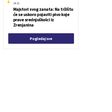
14:11
Majstori svog zanata: Na tržištu
će se uskoro pojaviti pivo koje
prave srednjoškolci iz
Zrenjanina
Pogledaj sve