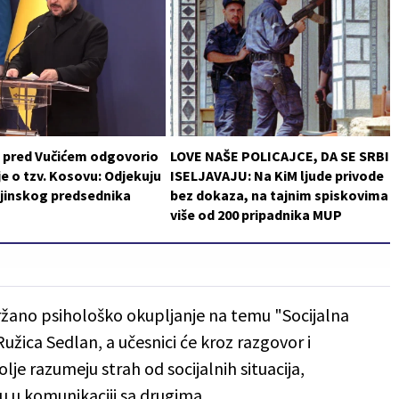
i pred Vučićem odgovorio
LOVE NAŠE POLICAJCE, DA SE SRBI
je o tzv. Kosovu: Odjekuju
ISELJAVAJU: Na KiM ljude privode
ajinskog predsednika
bez dokaza, na tajnim spiskovima
više od 200 pripadnika MUP
držano psihološko okupljanje na temu "Socijalna
Ružica Sedlan, a učesnici će kroz razgovor i
olje razumeju strah od socijalnih situacija,
ju u komunikaciji sa drugima.