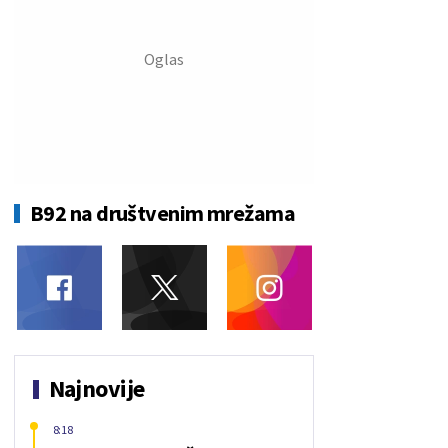
B92 na društvenim mrežama
Najnovije
8:18