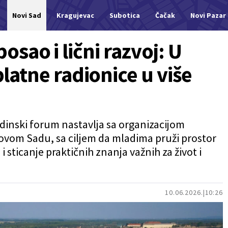
Novi Sad
Kragujevac
Subotica
Čačak
Novi Pazar
posao i lični razvoj: U
atne radionice u više
inski forum nastavlja sa organizacijom
ovom Sadu, sa ciljem da mladima pruži prostor
 i sticanje praktičnih znanja važnih za život i
10.06.2026.
10:26