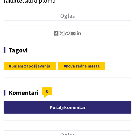
fakultetsku diplomu.
Tagovi
Sajam zapošljavanja
nova radna mesta
0
Komentari
Pošalji komentar