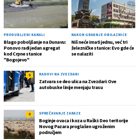
PRODUBLJENI KANALI
NAKON GRADNJE OBILAZNICE
Blago poboljšanje na Dunavu:
Niš neće imati jednu, već tri
Ponovo radi jedan agregat
železničke stanice: Evo gde će
kod Crpne stanice
se nalaziti
"Bogojevo"
RADOVI NA ZVEZDARI
0
Zatvara se deo ulica na Zvezdari: Ove
autobuske linije menjaju trasu
SPREČAVANJE ZARAZE
0
Boginje ovaca i koza u Raški: Deo teritorije
Novog Pazara proglašen ugroženim
područjem