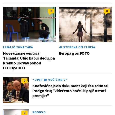
0
0
ISPALIO 26 METAKA
42 STEPENA CELZIJUSA
Nove užasne vesti sa
Evropa gori FOTO
Tajlanda; Ubio babu i dedu, pa
krenuo u krvav pohod
FOTO/VIDEO
"OPET IM VUČIĆ KRIV"
0
Knežević najavio dokument koji će uzdrmati
Podgoricu; "Videćemo hoće li Spajić ostati
premijer"
KOSOVO
0