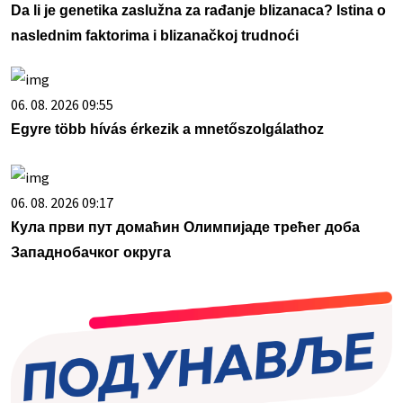
Da li je genetika zaslužna za rađanje blizanaca? Istina o
naslednim faktorima i blizanačkoj trudnoći
06. 08. 2026 09:55
Egyre több hívás érkezik a mnetőszolgálathoz
06. 08. 2026 09:17
Кула први пут домаћин Олимпијаде трећег доба
Западнобачког округа