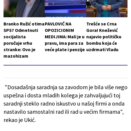
Branko Ružić otima
PAVLOVIĆ NA
Trešće se Crna
SPS? Odmetnuti
OPOZICIONIM
Gora! Knežević
socijalista
MEDIJIMA: Mali je u
najavio političku
poručuje vrhu
pravu, ima para za
bombu koja će
stranke: Ovo je
veće plate i penzije
uzdrmati Vladu
mazohizam
"Dosadašnja saradnja sa zavodom je bila više nego
uspešna i dosta mladih kolega je zahvaljujući toj
saradnji steklo radno iskustvo u našoj firmi a onda
nastavilo samostalni rad ili rad u većim firmama",
rekao je Ukić.