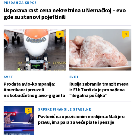
PREDAH ZA KUPCE
Usporava rast cena nekretnina u Nemačkoj – evo
gde su stanovi pojeftinili
0
0
SVET
SVET
Prodata avio-kompanija:
Rusija zabranila tranzit mesa
Amerikanci preuzeli
iz EU: Tvrdi da je pronađena
niskobudžetnog avio-giganta
"ilegalna pošiljka"
SRPSKE FINANSIJE STABILNE
1
Pavlović na opozicionim medijima: Mali je u
pravu, ima para za veće plate i penzije