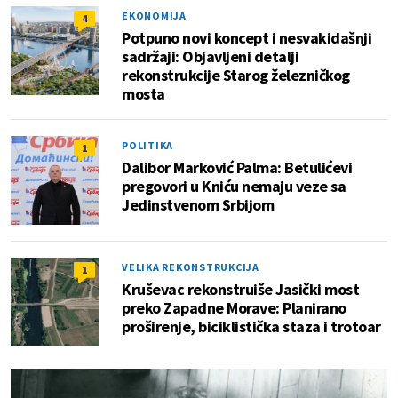
EKONOMIJA
4
Potpuno novi koncept i nesvakidašnji
sadržaji: Objavljeni detalji
rekonstrukcije Starog železničkog
mosta
POLITIKA
1
Dalibor Marković Palma: Betulićevi
pregovori u Kniću nemaju veze sa
Jedinstvenom Srbijom
VELIKA REKONSTRUKCIJA
1
Kruševac rekonstruiše Jasički most
preko Zapadne Morave: Planirano
proširenje, biciklistička staza i trotoar