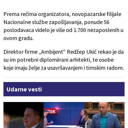
Prema rečima organizatora, novopazarske filijale
Nacionalne službe zapošljavanja, ponude 56
poslodavaca videlo je više od 1.700 nezaposlenih u
ovom gradu.
Direktor firme „Ambijent“ Redžep Ukić rekao je da
su im potrebni diplomiirani arhitekti, te osobe
koje imaju želje za usavršavanjem i timskim radom.
Udarne vesti