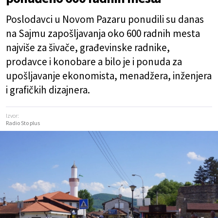
Poslodavci u Novom Pazaru ponudili su danas
na Sajmu zapošljavanja oko 600 radnih mesta
najviše za šivače, građevinske radnike,
prodavce i konobare a bilo je i ponuda za
upošljavanje ekonomista, menadžera, inženjera
i grafičkih dizajnera.
Izvor:
Radio Sto plus