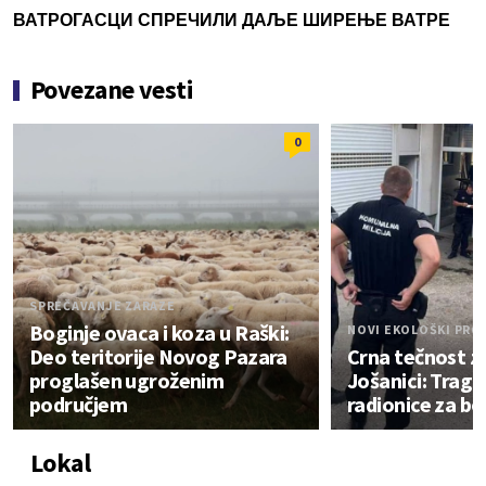
ВАТРОГАСЦИ СПРЕЧИЛИ ДАЉЕ ШИРЕЊЕ ВАТРЕ
Povezane vesti
0
SPREČAVANJE ZARAZE
Boginje ovaca i koza u Raški:
NOVI EKOLOŠKI PRO
Deo teritorije Novog Pazara
Crna tečnost za
proglašen ugroženim
Jošanici: Trag
područjem
radionice za bo
Lokal