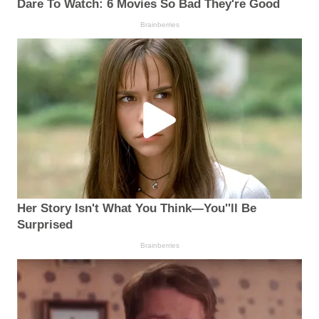
Dare To Watch: 6 Movies So Bad They're Good
Brainberries
Her Story Isn't What You Think—You''ll Be
Surprised
Brainberries