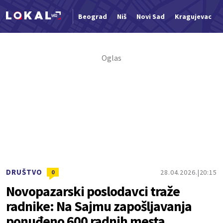
Beograd
Niš
Novi Sad
Kragujevac
Nova vest
DRUŠTVO
28.04.2026.
20:15
0
Novopazarski poslodavci traže
radnike: Na Sajmu zapošljavanja
ponuđeno 600 radnih mesta