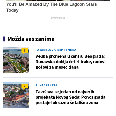
You'll Be Amazed By The Blue Lagoon Stars
Today
Brainberries
Možda vas zanima
PASARELA 24. SEPTEMBRA
5
Velika promena u centru Beograda:
Dunavska dobija četiri trake, radovi
gotovi za mesec dana
ALMAŠKI KRAJ
2
Završava se jedan od najvećih
projekata Novog Sada: Ponos grada
postaje luksuzna šetališna zona