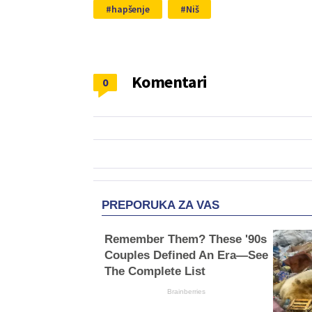
hapšenje
Niš
Komentari
0
PREPORUKA ZA VAS
Remember Them? These '90s
Couples Defined An Era—See
The Complete List
Brainberries