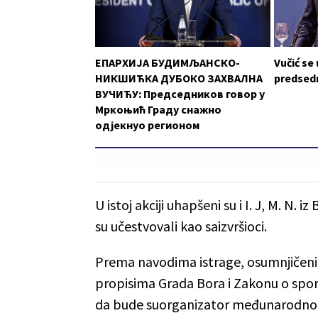
ЕПАРХИЈА БУДИМЉАНСКО-
Vučić se
НИКШИЋКА ДУБОКО ЗАХВАЛНА
predsedn
ВУЧИЋУ: Председников говор у
Мркоњић Граду снажно
одјекнуо регионом
U istoj akciji uhapšeni su i I. J, M. N. 
su učestvovali kao saizvršioci.
Prema navodima istrage, osumnjičeni
propisima Grada Bora i Zakonu o spor
da bude suorganizator međunarodno