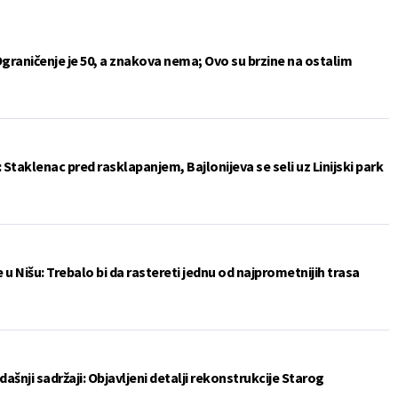
Ograničenje je 50, a znakova nema; Ovo su brzine na ostalim
: Staklenac pred rasklapanjem, Bajlonijeva se seli uz Linijski park
u Nišu: Trebalo bi da rastereti jednu od najprometnijih trasa
šnji sadržaji: Objavljeni detalji rekonstrukcije Starog