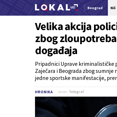
Beograd
Niš
Nova vest
Velika akcija poli
zbog zloupotreba 
događaja
Pripadnici Uprave kriminalističke p
Zaječara i Beograda zbog sumnje 
jedne sportske manifestacije, pren
Izvor:
Telegraf
HRONIKA