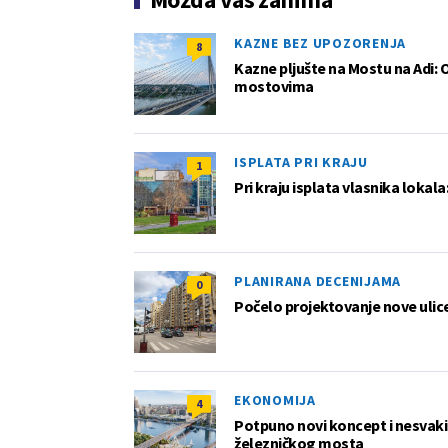
KAZNE BEZ UPOZORENJA
8
Kazne pljušte na Mostu na Adi: 
mostovima
ISPLATA PRI KRAJU
1
Pri kraju isplata vlasnika lokala
PLANIRANA DECENIJAMA
0
Počelo projektovanje nove ulice 
EKONOMIJA
4
Potpuno novi koncept i nesvakida
železničkog mosta