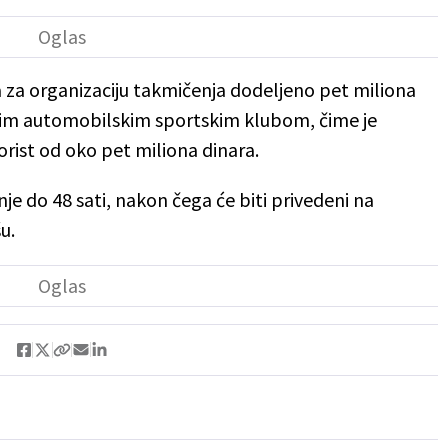
a za organizaciju takmičenja dodeljeno pet miliona
ednim automobilskim sportskim klubom, čime je
rist od oko pet miliona dinara.
e do 48 sati, nakon čega će biti privedeni na
u.