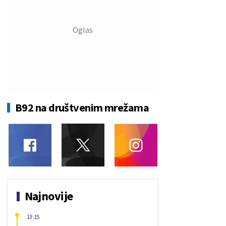
B92 na društvenim mrežama
Najnovije
13:15