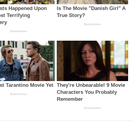
ists Happened Upon
Is The Movie "Danish Girl" A
st Terrifying
True Story?
ery
Brainberries
Brainberries
st Tarantino Movie Yet
They're Unbearable! 9 Movie
Characters You Probably
Brainberries
Remember
Brainberries