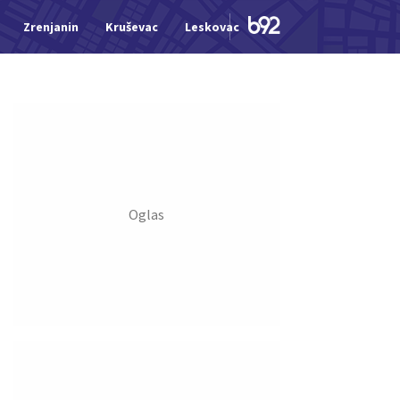
Zrenjanin
Kruševac
Leskovac
Jagodina
Šid