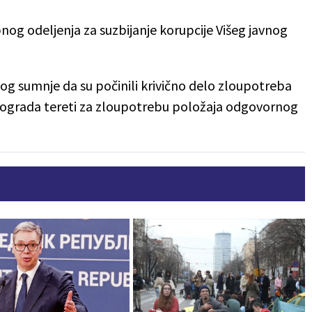
og odeljenja za suzbijanje korupcije Višeg javnog
a zbog sumnje da su počinili krivično delo zloupotreba
Beograda tereti za zloupotrebu položaja odgovornog