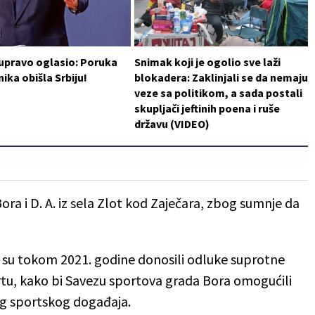
 upravo oglasio: Poruka
Snimak koji je ogolio sve laži
ika obišla Srbiju!
blokadera: Zaklinjali se da nemaju
veze sa politikom, a sada postali
skupljači jeftinih poena i ruše
državu (VIDEO)
iz Bora i D. A. iz sela Zlot kod Zaječara, zbog sumnje da
 su tokom 2021. godine donosili odluke suprotne
tu, kako bi Savezu sportova grada Bora omogućili
g sportskog događaja.