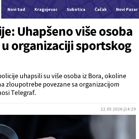
Novi Sad
Kragujevac
Subotica
Čačak
Novi Pazar
cije: Uhapšeno više osoba
u organizaciji sportskog
olicije uhapsili su više osoba iz Bora, okoline
na zloupotrebe povezane sa organizacijom
osi Telegraf.
22.05.2026.
14:29