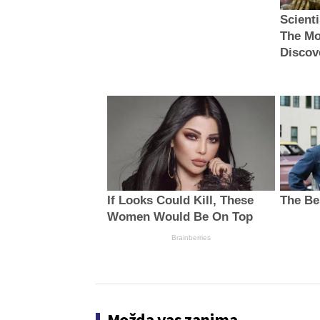
Scient
The Mo
Discov
If Looks Could Kill, These
The Be
Women Would Be On Top
Brainberries
Možda vas zanima