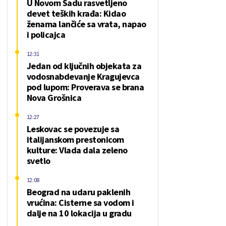
U Novom Sadu rasvetljeno
devet teških krađa: Kidao
ženama lančiće sa vrata, napao
i policajca
12:31
Jedan od ključnih objekata za
vodosnabdevanje Kragujevca
pod lupom: Proverava se brana
Nova Grošnica
12:27
Leskovac se povezuje sa
italijanskom prestonicom
kulture: Vlada dala zeleno
svetlo
12:08
Beograd na udaru paklenih
vrućina: Cisterne sa vodom i
dalje na 10 lokacija u gradu