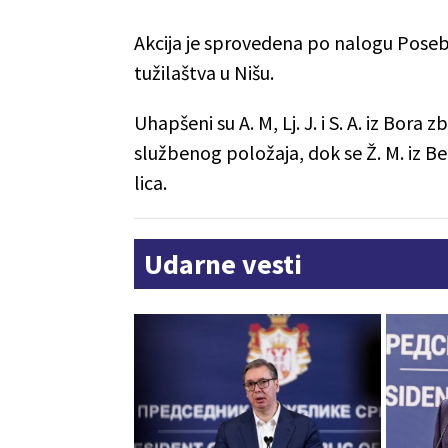
Akcija je sprovedena po nalogu Posebn
tužilaštva u Nišu.
Uhapšeni su A. M, Lj. J. i S. A. iz Bor
službenog položaja, dok se Ž. M. iz 
lica.
Udarne vesti