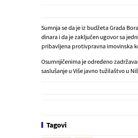
Sumnja se da je iz budžeta Grada Bor
dinara i da je zaključen ugovor sa j
pribavljena protivpravna imovinska ko
Osumnjičenima je određeno zadržavanj
saslušanje u Više javno tužilaštvo u Niš
Tagovi