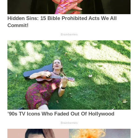
Hidden Sins: 15 Bible Prohibited Acts We All
Commit!
Brainberries
’90s TV Icons Who Faded Out Of Hollywood
Brainberries