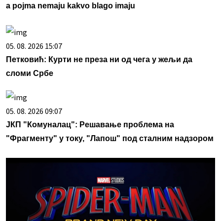
a pojma nemaju kakvo blago imaju
05. 08. 2026 15:07
Петковић: Курти не преза ни од чега у жељи да
сломи Србе
05. 08. 2026 09:07
ЈКП "Комуналац": Решавање проблема на
"Фрагменту" у току, "Лапош" под сталним надзором