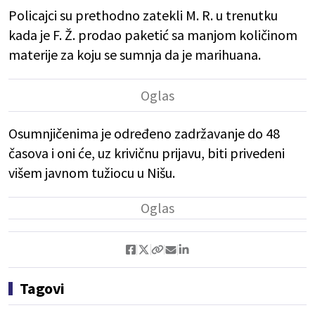
Policajci su prethodno zatekli M. R. u trenutku
kada je F. Ž. prodao paketić sa manjom količinom
materije za koju se sumnja da je marihuana.
Osumnjičenima je određeno zadržavanje do 48
časova i oni će, uz krivičnu prijavu, biti privedeni
višem javnom tužiocu u Nišu.
Tagovi