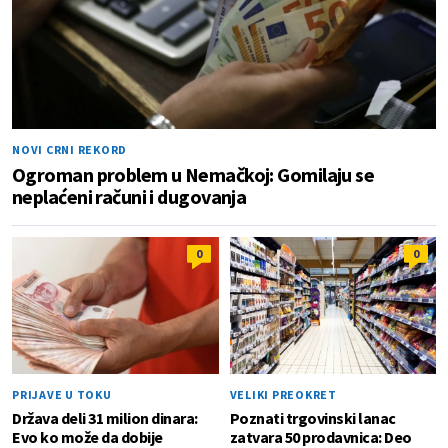
NOVI CRNI REKORD
Ogroman problem u Nemačkoj: Gomilaju se
neplaćeni računi i dugovanja
0
0
PRIJAVE U TOKU
VELIKI PREOKRET
Država deli 31 milion dinara:
Poznati trgovinski lanac
Evo ko može da dobije
zatvara 50 prodavnica: Deo