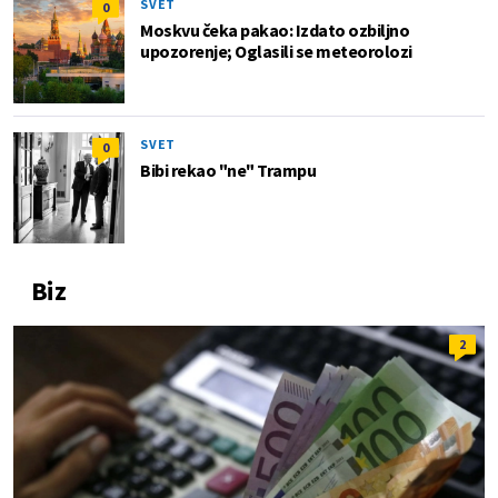
SVET
0
Moskvu čeka pakao: Izdato ozbiljno
upozorenje; Oglasili se meteorolozi
SVET
0
Bibi rekao "ne" Trampu
Biz
2