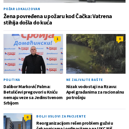
POŽAR LOKALIZOVAN
Žena povređena u požaru kod Čačka: Vatrena
stihija došla do kuća
1
0
POLITIKA
NE ZALIVAJTE BAŠTE
Dalibor Marković Palma:
Nizak vodostaj i na Rzavu:
Betulićevi pregovori u Kniću
Apel građanima za racionalnu
nemaju veze sa Jedinstvenom
potrošnju
Srbijom
BOLJI USLOVI ZA PACIJENTE
0
Reorganizacijom rešen problem gužvi u
čekaonicama i ordinacijama na UKC Niš