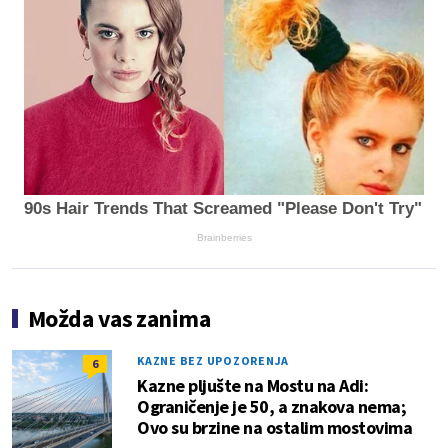
90s Hair Trends That Screamed "Please Don't Try"
Brainberries
Možda vas zanima
KAZNE BEZ UPOZORENJA
6
Kazne pljušte na Mostu na Adi:
Ograničenje je 50, a znakova nema;
Ovo su brzine na ostalim mostovima