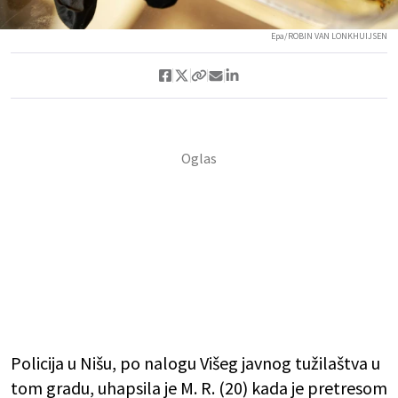
Epa/ROBIN VAN LONKHUIJSEN
Policija u Nišu, po nalogu Višeg javnog tužilaštva u
tom gradu, uhapsila je M. R. (20) kada je pretresom