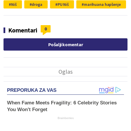
Niš
droga
PU Niš
marihuana hapšenje
0
Komentari
Pošalji komentar
PREPORUKA ZA VAS
When Fame Meets Fragility: 6 Celebrity Stories
You Won't Forget
Brainberries