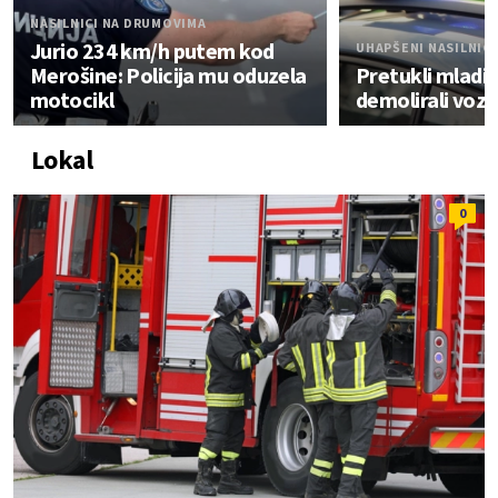
NASILNICI NA DRUMOVIMA
Jurio 234 km/h putem kod
UHAPŠENI NASILNICI
Merošine: Policija mu oduzela
Pretukli mladi
motocikl
demolirali vozi
Lokal
0