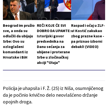
Beograd im pružio
REČI KOJE ĆE SVI
Raspad i očaj u ZLF-
sve, a onda su
DOBRO DA UPAMTE:
u! Kostić zakukao
odlučili da ubijaju
Istorijski govor
zbog prazne kase -
Srbe: Ovo su
predsednika na
pa priznao izborni
ozloglašeni
Danu sećanja za
debakl! (VIDEO)
komandanti iz
ubijene i proterane
Hrvatske i BiH
Srbe u zločinačkoj
akciji "Oluja"
Policija je uhapsila i F. Ž. (25) iz Niša, osumnjičenog
da je počinio krivično delo neovlašćeno držanje
opojnih droga.