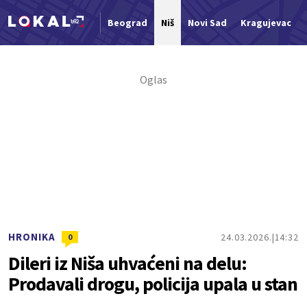
Beograd
Niš
Novi Sad
Kragujevac
Nova vest
HRONIKA
24.03.2026.
14:32
0
Dileri iz Niša uhvaćeni na delu:
Prodavali drogu, policija upala u stan