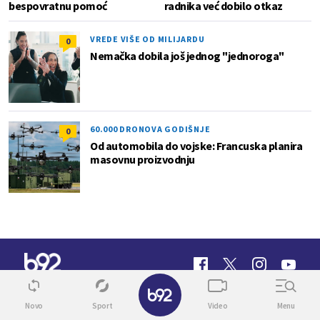
bespovratnu pomoć
radnika već dobilo otkaz
VREDE VIŠE OD MILIJARDU
0
Nemačka dobila još jednog "jednoroga"
60.000 DRONOVA GODIŠNJE
0
Od automobila do vojske: Francuska planira
masovnu proizvodnju
✕
Novo
Sport
Video
Menu