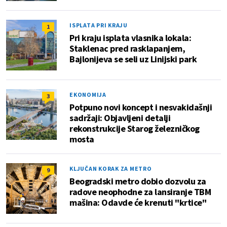
ISPLATA PRI KRAJU
1
Pri kraju isplata vlasnika lokala:
Staklenac pred rasklapanjem,
Bajlonijeva se seli uz Linijski park
EKONOMIJA
3
Potpuno novi koncept i nesvakidašnji
sadržaji: Objavljeni detalji
rekonstrukcije Starog železničkog
mosta
KLJUČAN KORAK ZA METRO
9
Beogradski metro dobio dozvolu za
radove neophodne za lansiranje TBM
mašina: Odavde će krenuti "krtice"