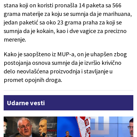
stana koji on koristi pronašla 14 paketa sa 566
grama materije za koju se sumnja da je marihuana,
jedan paketić sa oko 23 grama praha za koji se
sumnja da je kokain, kao i dve vagice za precizno
merenje.
Kako je saopšteno iz MUP-a, on je uhapšen zbog
postojanja osnova sumnje da je izvršio krivično
delo neovlašćena proizvodnja i stavljanje u
promet opojnih droga.
Udarne vesti