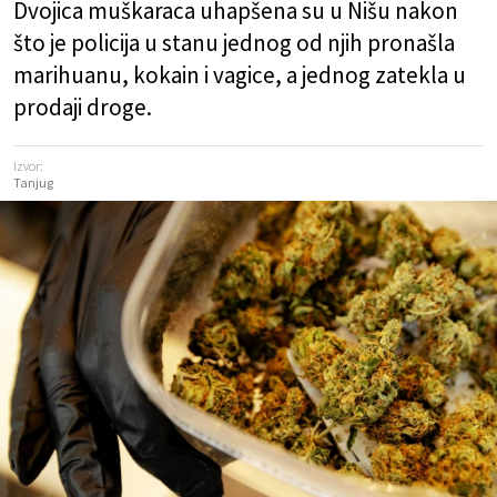
Dvojica muškaraca uhapšena su u Nišu nakon
što je policija u stanu jednog od njih pronašla
marihuanu, kokain i vagice, a jednog zatekla u
prodaji droge.
Izvor:
Tanjug