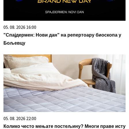
05. 08. 2026 16:00
"Спајдермен: Нови дан" на репертоару биоскопа у
Бољевцу
05. 08. 2026 22:00
Колико често мењате постељину? Многи праве исту