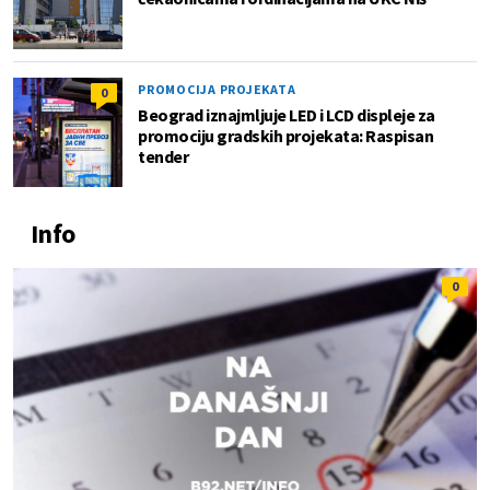
PROMOCIJA PROJEKATA
0
Beograd iznajmljuje LED i LCD displeje za
promociju gradskih projekata: Raspisan
tender
Info
0