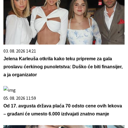
03. 08. 2026 14:21
Jelena Karleuša otkrila kako teku pripreme za gala
proslavu ćerkinog punoletstva: Duško će biti finansijer,
a ja organizator
05. 08. 2026 11:59
Od 17. avgusta država plaća 70 odsto cene ovih lekova
– građani će umesto 6.000 izdvajati znatno manje