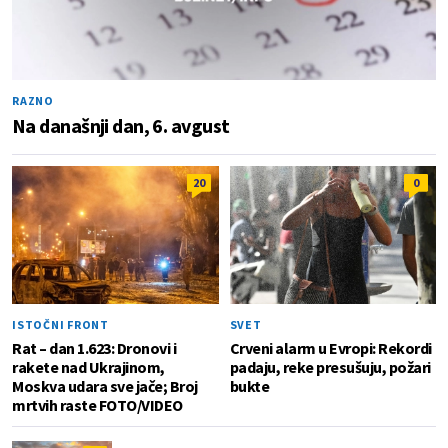
RAZNO
Na današnji dan, 6. avgust
20
0
ISTOČNI FRONT
SVET
Rat – dan 1.623: Dronovi i
Crveni alarm u Evropi: Rekordi
rakete nad Ukrajinom,
padaju, reke presušuju, požari
Moskva udara sve jače; Broj
bukte
mrtvih raste FOTO/VIDEO