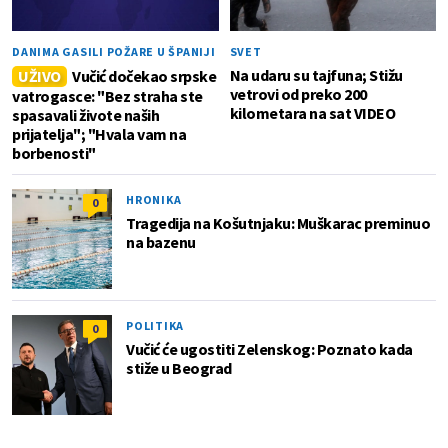
DANIMA GASILI POŽARE U ŠPANIJI
SVET
Na udaru su tajfuna; Stižu
UŽIVO
Vučić dočekao srpske
vetrovi od preko 200
vatrogasce: "Bez straha ste
kilometara na sat VIDEO
spasavali živote naših
prijatelja"; "Hvala vam na
borbenosti"
HRONIKA
0
Tragedija na Košutnjaku: Muškarac preminuo
na bazenu
POLITIKA
0
Vučić će ugostiti Zelenskog: Poznato kada
stiže u Beograd