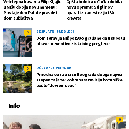
Velelepna kasarna Filip Kljajić
Opšta bolnica u Čačku dobila
u NIšu dobija novu namenu:
novu opremu: Stigli novi
Postaje deo Palate pravde i
aparati za anesteziju i 30
dom tužilaštva
kreveta
BESPLATNI PREGLEDI
0
Dom zdravlja Niš pozvao građane da u subotu
obave preventivne i skrining preglede
OČUVANJE PRIRODE
0
Prirodna oaza u srcu Beograda dobija najviši
stepen zaštite: Pokrenuta revizija botaničke
bašte "Jevremovac"
Info
0