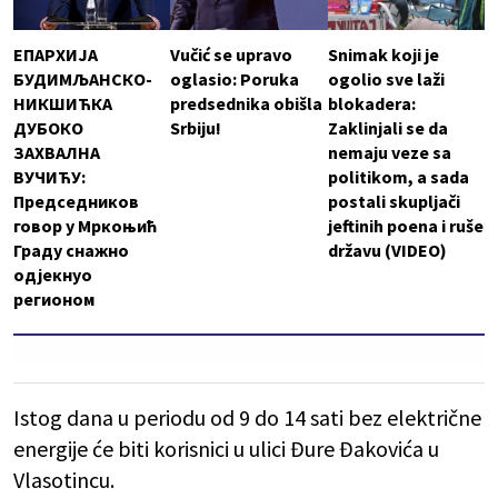
ЕПАРХИЈА
Vučić se upravo
Snimak koji je
БУДИМЉАНСКО-
oglasio: Poruka
ogolio sve laži
НИКШИЋКА
predsednika obišla
blokadera:
ДУБОКО
Srbiju!
Zaklinjali se da
ЗАХВАЛНА
nemaju veze sa
ВУЧИЋУ:
politikom, a sada
Председников
postali skupljači
говор у Мркоњић
jeftinih poena i ruše
Граду снажно
državu (VIDEO)
одјекнуо
регионом
Istog dana u periodu od 9 do 14 sati bez električne
energije će biti korisnici u ulici Đure Đakovića u
Vlasotincu.