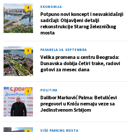
EKONOMIJA
4
Potpuno novi koncept i nesvakidašnji
sadržaji: Objavljeni detalji
rekonstrukcije Starog železničkog
mosta
PASARELA 24. SEPTEMBRA
3
Velika promena u centru Beograda:
Dunavska dobija četiri trake, radovi
gotovi za mesec dana
POLITIKA
1
Dalibor Marković Palma: Betulićevi
pregovori u Kniću nemaju veze sa
Jedinstvenom Srbijom
VIŠE PARKING MESTA
0