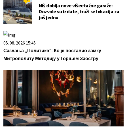
Niš dobija nove višeetažne garaže:
Dozvole su izdate, traži se lokacija za
još jednu
05. 08. 2026 15:45
Сазнања „Политике”: Ко је поставио замку
Митрополиту Методију у Горњем Заостру