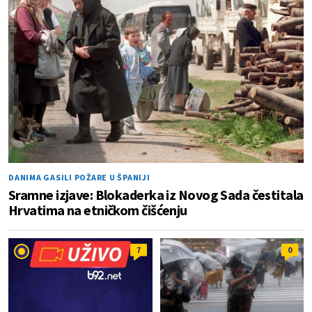
DANIMA GASILI POŽARE U ŠPANIJI
Sramne izjave: Blokaderka iz Novog Sada čestitala
Hrvatima na etničkom čišćenju
7
0