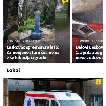
0
SERVISNE INFORMACIJE
SERVISNE INFORMAC
Leskovac spreman za leto:
Delovi Leskovc
Zamenjene stare česme na
1. aprila zbog 
više lokacija u gradu
novu vodovodn
Lokal
0