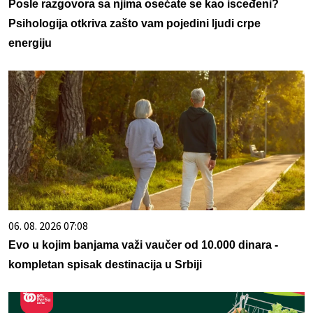
Posle razgovora sa njima osećate se kao isceđeni?
Psihologija otkriva zašto vam pojedini ljudi crpe
energiju
06. 08. 2026 07:08
Evo u kojim banjama važi vaučer od 10.000 dinara -
kompletan spisak destinacija u Srbiji