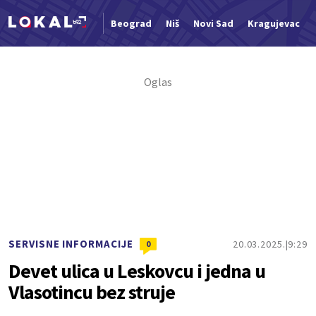
Beograd
Niš
Novi Sad
Kragujevac
Nova vest
SERVISNE INFORMACIJE
20.03.2025.
9:29
0
Devet ulica u Leskovcu i jedna u
Vlasotincu bez struje