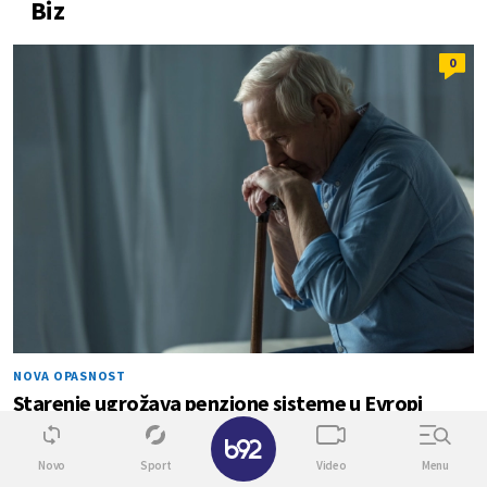
Biz
0
NOVA OPASNOST
Starenje ugrožava penzione sisteme u Evropi
✕
0
0
Novo
Sport
Video
Menu