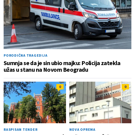
PORODIČNA TRAGEDIJA
Sumnja se da je sin ubio majku: Policija zatekla
užas u stanu na Novom Beogradu
0
0
RASPISAN TENDER
NOVA OPREMA