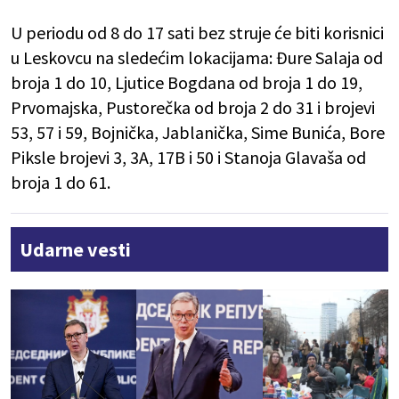
U periodu od 8 do 17 sati bez struje će biti korisnici
u Leskovcu na sledećim lokacijama: Đure Salaja od
broja 1 do 10, Ljutice Bogdana od broja 1 do 19,
Prvomajska, Pustorečka od broja 2 do 31 i brojevi
53, 57 i 59, Bojnička, Jablanička, Sime Bunića, Bore
Piksle brojevi 3, 3A, 17B i 50 i Stanoja Glavaša od
broja 1 do 61.
Udarne vesti