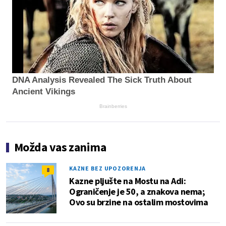
DNA Analysis Revealed The Sick Truth About
Ancient Vikings
Brainberries
Možda vas zanima
KAZNE BEZ UPOZORENJA
8
Kazne pljušte na Mostu na Adi:
Ograničenje je 50, a znakova nema;
Ovo su brzine na ostalim mostovima