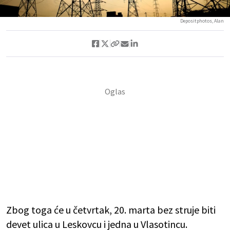
Depositphotos, Alan
Zbog toga će u četvrtak, 20. marta bez struje biti
devet ulica u Leskovcu i jedna u Vlasotincu.