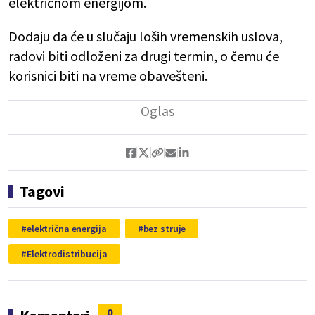
električnom energijom.
Dodaju da će u slučaju loših vremenskih uslova,
radovi biti odloženi za drugi termin, o čemu će
korisnici biti na vreme obavešteni.
Tagovi
električna energija
bez struje
Elektrodistribucija
0