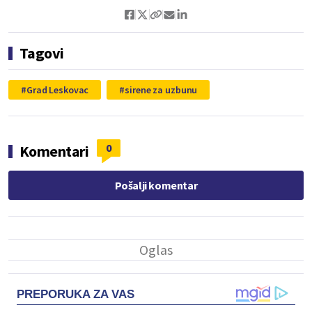
Tagovi
Grad Leskovac
sirene za uzbunu
0
Komentari
Pošalji komentar
PREPORUKA ZA VAS