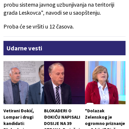
probu sistema javnog uzbunjivanja na teritoriji
grada Leskovca", navodi se u saopštenju.
Proba će se vršiti u 12 časova.
Udarne vesti
Vetirani Đokić,
BLOKADERI O
"Dolazak
Lompar i drugi
ĐOKIĆU NAPISALI
Zelenskog je
kandidati:
DOSIJE NA 39
ogromno priznanje