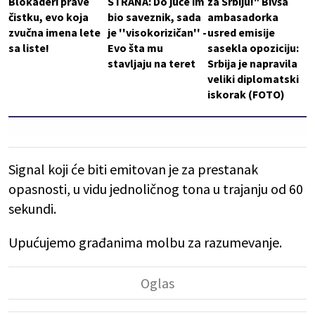
Blokaderi prave
STRANA: Do juče im
za Srbiju!" Bivša
čistku, evo koja
bio saveznik, sada
ambasadorka
zvučna imena lete
je ''visokorizičan'' -
usred emisije
sa liste!
Evo šta mu
sasekla opoziciju:
stavljaju na teret
Srbija je napravila
veliki diplomatski
iskorak (FOTO)
Signal koji će biti emitovan je za prestanak
opasnosti, u vidu jednoličnog tona u trajanju od 60
sekundi.
Upućujemo građanima molbu za razumevanje.