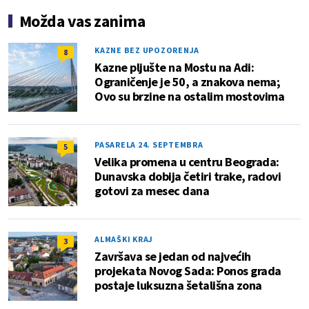
Možda vas zanima
KAZNE BEZ UPOZORENJA
8
Kazne pljušte na Mostu na Adi:
Ograničenje je 50, a znakova nema;
Ovo su brzine na ostalim mostovima
PASARELA 24. SEPTEMBRA
5
Velika promena u centru Beograda:
Dunavska dobija četiri trake, radovi
gotovi za mesec dana
ALMAŠKI KRAJ
3
Završava se jedan od najvećih
projekata Novog Sada: Ponos grada
postaje luksuzna šetališna zona