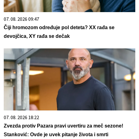
07. 08. 2026 09:47
Čiji hromozom određuje pol deteta? XX rađa se
devojčica, XY rađa se dečak
07. 08. 2026 18:22
Zvezda protiv Pazara pravi uvertiru za meč sezone!
Stanković: Ovde je uvek pitanje života i smrti