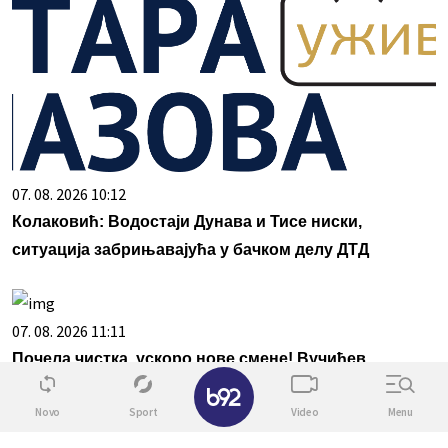
07. 08. 2026 10:12
Колаковић: Водостаји Дунава и Тисе ниски,
ситуација забрињавајућа у бачком делу ДТД
07. 08. 2026 11:11
Почела чистка, ускоро нове смене! Вучићев
✕
одговор на жалбе грађана на порталу Ко си бре ти,
Novo
Sport
Video
Menu
смењена два директора