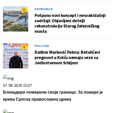
EKONOMIJA
5
Potpuno novi koncept i nesvakidašnji
sadržaji: Objavljeni detalji
rekonstrukcije Starog železničkog
mosta
POLITIKA
1
Dalibor Marković Palma: Betulićevi
pregovori u Kniću nemaju veze sa
Jedinstvenom Srbijom
07. 08. 2026 15:07
Блокадери померили своје границе: За пожаре је
крива Српска православна црква