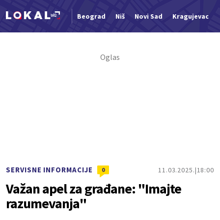
Beograd
Niš
Novi Sad
Kragujevac
Nova vest
SERVISNE INFORMACIJE
11.03.2025.
18:00
0
Važan apel za građane: "Imajte
razumevanja"