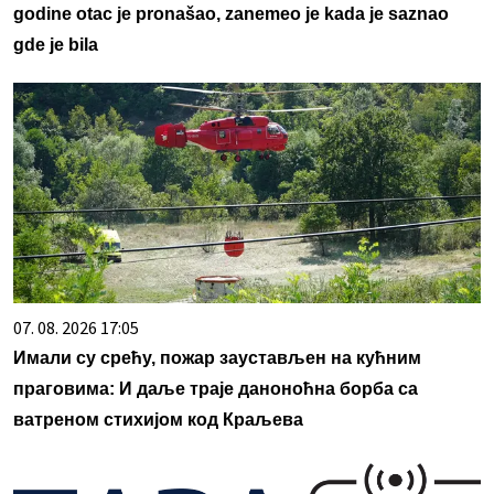
godine otac je pronašao, zanemeo je kada je saznao
gde je bila
07. 08. 2026 17:05
Имали су срећу, пожар заустављен на кућним
праговима: И даље траје даноноћна борба са
ватреном стихијом код Краљева