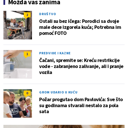
Možda vas zanima
DRUŠTVO
2
Ostali su bez ičega: Porodici sa dvoje
male dece izgorela kuća; Potrebna im
pomoć FOTO
PREDVIĐE I KAZNE
1
Čačani, spremite se: Kreću restrikcije
vode - zabranjeno zalivanje, ali i pranje
vozila
GROM UDARIO U KUĆU
0
Požar progutao dom Pavlovića: Sve što
su godinama stvarali nestalo za pola
sata