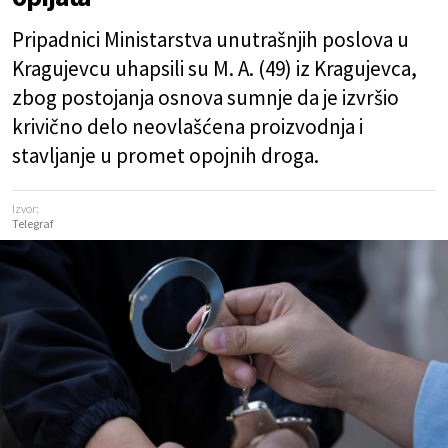
Pripadnici Ministarstva unutrašnjih poslova u
Kragujevcu uhapsili su M. A. (49) iz Kragujevca,
zbog postojanja osnova sumnje da je izvršio
krivično delo neovlašćena proizvodnja i
stavljanje u promet opojnih droga.
Izvor:
Telegraf