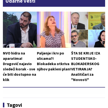
Udarne vesti
NVO hidra na
Paljenje i krv po
ŠTA SE KRIJE IZA
aparatima!
ulicama?!
STUDENTSKO-
Dragović najavio
Blokadeka otkriva
BLOKADERSKOG
sledeći korak - sve
njihov pakleni plan!
VETIRANJA?
će biti dostupno na
Analitičari za
klik
"Novosti"
Tagovi