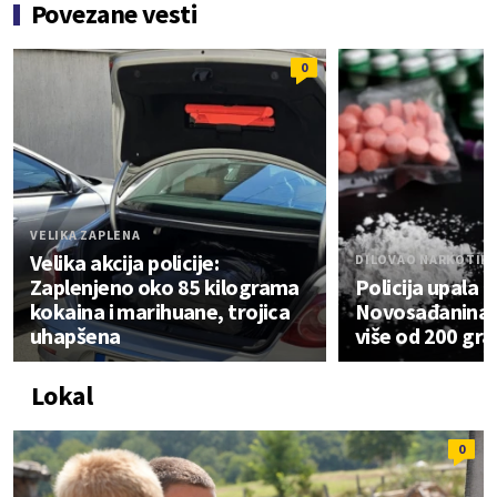
Povezane vesti
0
VELIKA ZAPLENA
Velika akcija policije:
DILOVAO NARKOTIK
Zaplenjeno oko 85 kilograma
Policija upala u
kokaina i marihuane, trojica
Novosađanina:
uhapšena
više od 200 gr
Lokal
0