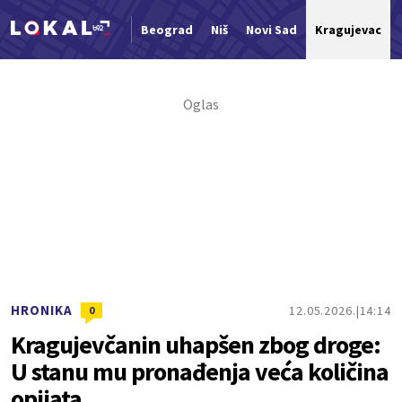
Beograd
Niš
Novi Sad
Kragujevac
Nova vest
HRONIKA
12.05.2026.
14:14
0
Kragujevčanin uhapšen zbog droge:
U stanu mu pronađenja veća količina
opijata