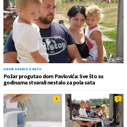
GROM UDARIO U KUĆU
Požar progutao dom Pavlovića: Sve što su
godinama stvarali nestalo za pola sata
1
2