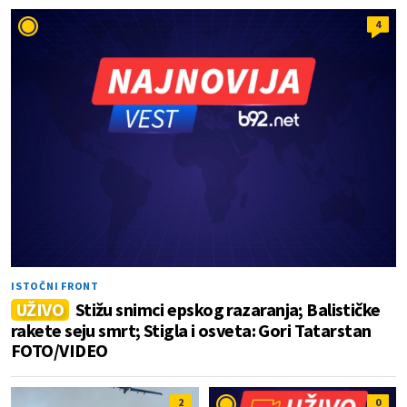
4
ISTOČNI FRONT
UŽIVO
Stižu snimci epskog razaranja; Balističke
rakete seju smrt; Stigla i osveta: Gori Tatarstan
FOTO/VIDEO
2
0