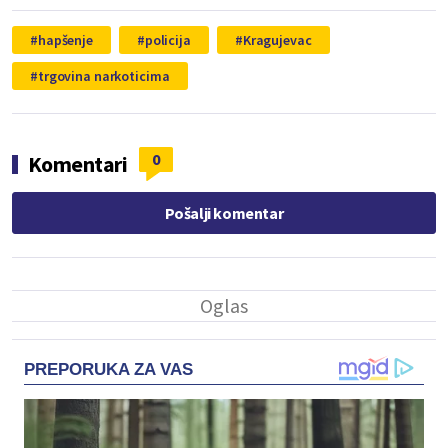
hapšenje
policija
Kragujevac
trgovina narkoticima
0
Komentari
Pošalji komentar
PREPORUKA ZA VAS