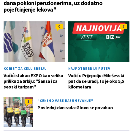
dana pokloni penzionerima, uz dodatno
pojeftinjenje lekova"
0
7
KORIST ZA CELU SRBIJU
NAJPOTREBNIJI PUTEVI
Vučić istakao EXPO kao veliku
Vučić u Prijepolju: Mileševski
priliku za Srbiju: "Šansa i za
put da se uradi, to je oko 5,5
seoski turizam"
kilometara
"CENIMO VAŠE RAZUMEVANJE"
1
Poslednji dan rada: Glovo se povukao