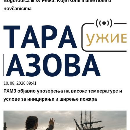
Bogorodica ili sv Petka: Koje ikone mame nose u
novčanicima
10. 08. 2026 09:41
РХМЗ објавио упозорења на високе температуре и
услове за иницирање и ширење пожара