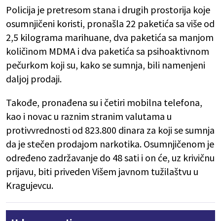
Policija je pretresom stana i drugih prostorija koje
osumnjičeni koristi, pronašla 22 paketića sa više od
2,5 kilograma marihuane, dva paketića sa manjom
količinom MDMA i dva paketića sa psihoaktivnom
pečurkom koji su, kako se sumnja, bili namenjeni
daljoj prodaji.
Takođe, pronađena su i četiri mobilna telefona,
kao i novac u raznim stranim valutama u
protivvrednosti od 823.800 dinara za koji se sumnja
da je stečen prodajom narkotika. Osumnjičenom je
određeno zadržavanje do 48 sati i on će, uz krivičnu
prijavu, biti priveden Višem javnom tužilaštvu u
Kragujevcu.