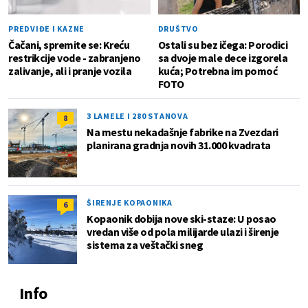
PREDVIĐE I KAZNE
DRUŠTVO
Čačani, spremite se: Kreću
Ostali su bez ičega: Porodici
restrikcije vode - zabranjeno
sa dvoje male dece izgorela
zalivanje, ali i pranje vozila
kuća; Potrebna im pomoć
FOTO
3 LAMELE I 280 STANOVA
8
Na mestu nekadašnje fabrike na Zvezdari
planirana gradnja novih 31.000 kvadrata
ŠIRENJE KOPAONIKA
6
Kopaonik dobija nove ski-staze: U posao
vredan više od pola milijarde ulazi i širenje
sistema za veštački sneg
Info