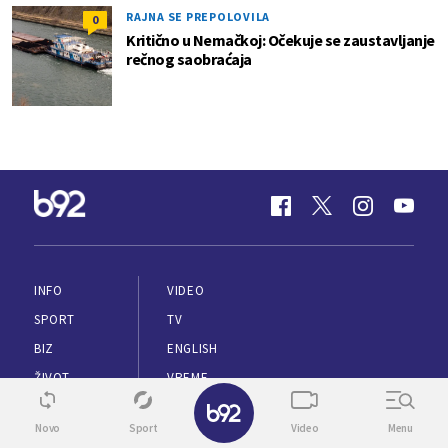
RAJNA SE PREPOLOVILA
0
Kritično u Nemačkoj: Očekuje se zaustavljanje
rečnog saobraćaja
INFO
VIDEO
SPORT
TV
BIZ
ENGLISH
ŽIVOT
VREME
✕
ZDRAVLJE
Novo
Sport
Video
Menu
PUTOVANJA