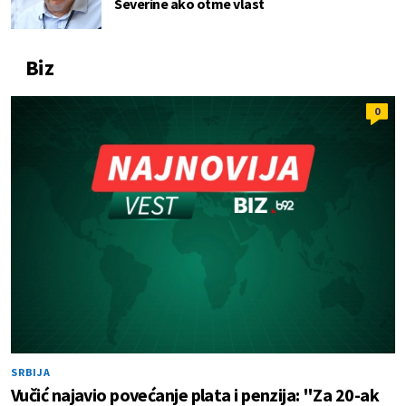
Severine ako otme vlast
Biz
0
SRBIJA
Vučić najavio povećanje plata i penzija: "Za 20-ak