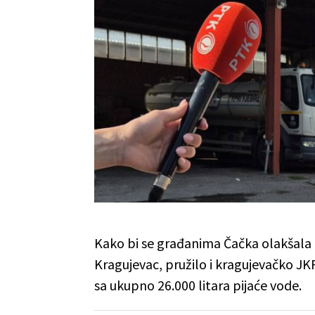
Kako bi se građanima Čačka olakšala 
Kragujevac, pružilo i kragujevačko JKP 
sa ukupno 26.000 litara pijaće vode.