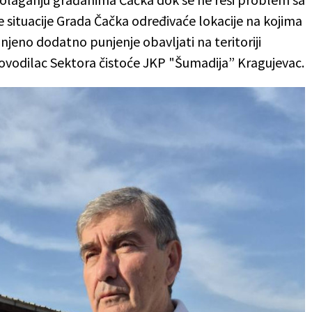
ituacije Grada Čačka određivaće lokacije na kojima
 njeno dodatno punjenje obavljati na teritoriji
ukovodilac Sektora čistoće JKP "Šumadija” Kragujevac.