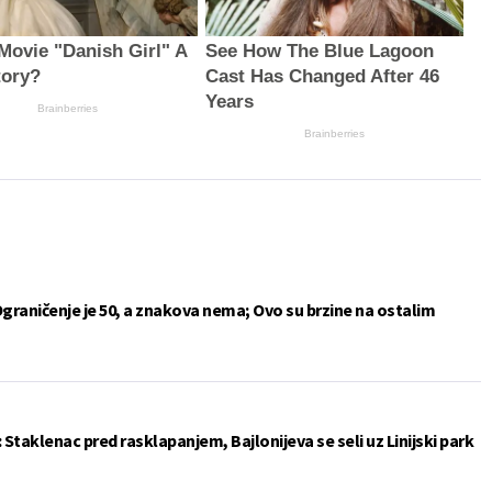
 Movie "Danish Girl" A
See How The Blue Lagoon
tory?
Cast Has Changed After 46
Years
Brainberries
Brainberries
Ograničenje je 50, a znakova nema; Ovo su brzine na ostalim
: Staklenac pred rasklapanjem, Bajlonijeva se seli uz Linijski park