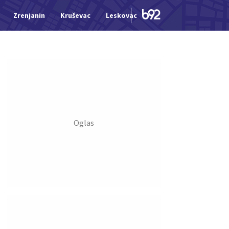
Zrenjanin
Kruševac
Leskovac
Jagodina
Šid