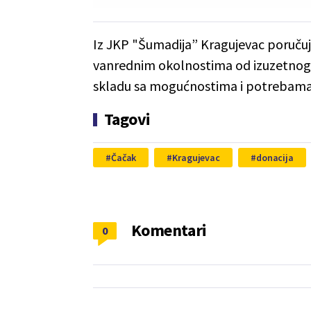
Iz JKP "Šumadija” Kragujevac poručuj
vanrednim okolnostima od izuzetnog z
skladu sa mogućnostima i potrebama
Tagovi
Čačak
Kragujevac
donacija
Komentari
0