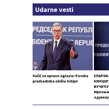
Udarne vesti
Vučić se upravo oglasio: Poruka
ЕПАРХИ
predsednika obišla Srbiju!
НИКШИЋ
ВУЧИЋУ:
Мркоњи
одјекну