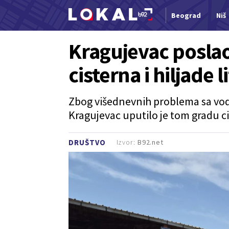
Beograd
Niš
Nova vest
Kragujevac posla
cisterna i hiljade 
Zbog višednevnih problema sa v
Kragujevac uputilo je tom gradu ci
Izvor:
B92.net
DRUŠTVO