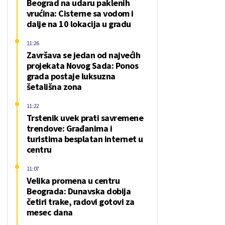
Beograd na udaru paklenih
vrućina: Cisterne sa vodom i
dalje na 10 lokacija u gradu
11:26
Završava se jedan od najvećih
projekata Novog Sada: Ponos
grada postaje luksuzna
šetališna zona
11:22
Trstenik uvek prati savremene
trendove: Građanima i
turistima besplatan internet u
centru
11:07
Velika promena u centru
Beograda: Dunavska dobija
četiri trake, radovi gotovi za
mesec dana