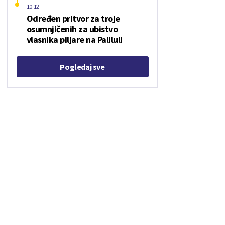
10:12
Određen pritvor za troje
osumnjičenih za ubistvo
vlasnika piljare na Paliluli
Pogledaj sve