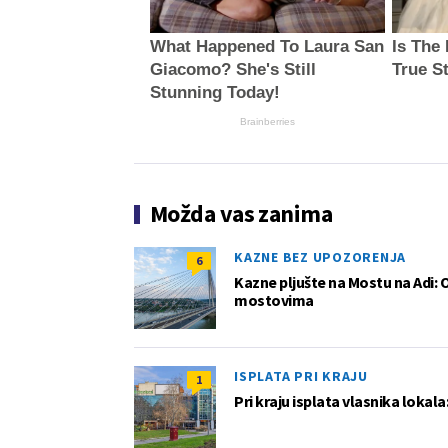
What Happened To Laura San
Is The
Giacomo? She's Still
True S
Stunning Today!
Brainberries
Možda vas zanima
KAZNE BEZ UPOZORENJA
6
Kazne pljušte na Mostu na Adi: 
mostovima
ISPLATA PRI KRAJU
1
Pri kraju isplata vlasnika lokala