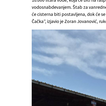
vodosnabdevanjem. Štab za vanredne s
će cisterna biti postavljena, dok će se
Čačka”, izjavio je Zoran Jovanović, r