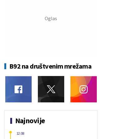
B92 na društvenim mrežama
Najnovije
12:08