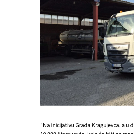
"Na inicijativu Grada Kragujevca, a 
10.000 litara vode, koja će biti na r