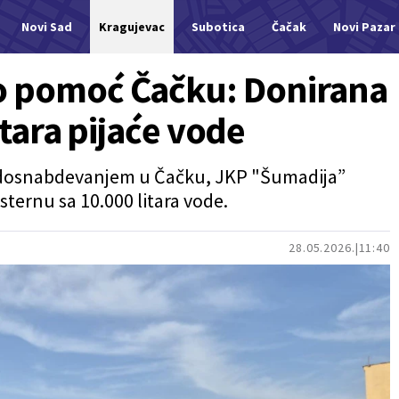
Novi Sad
Kragujevac
Subotica
Čačak
Novi Pazar
o pomoć Čačku: Donirana
litara pijaće vode
odosnabdevanjem u Čačku, JKP "Šumadija”
sternu sa 10.000 litara vode.
28.05.2026.
11:40