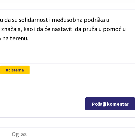
u da su solidarnost i međusobna podrška u
načaja, kao i da će nastaviti da pružaju pomoć u
 na terenu.
cisterna
Pošalji komentar