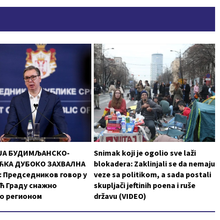
ЈА БУДИМЉАНСКО-
Snimak koji je ogolio sve laži
КА ДУБОКО ЗАХВАЛНА
blokadera: Zaklinjali se da nemaju
 Председников говор у
veze sa politikom, a sada postali
ћ Граду снажно
skupljači jeftinih poena i ruše
о регионом
državu (VIDEO)