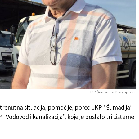
JKP Šumadija Kragujevac
trenutna situacija, pomoć je, pored JKP "Šumadija”
"Vodovod i kanalizacija”, koje je poslalo tri cisterne