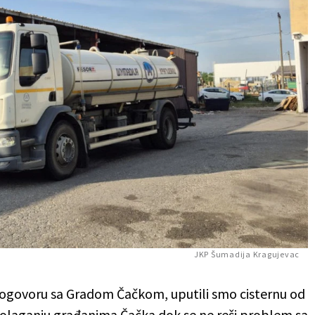
JKP Šumadija Kragujevac
u dogovoru sa Gradom Čačkom, uputili smo cisternu od
aspolaganju građanima Čačka dok se ne reši problem sa