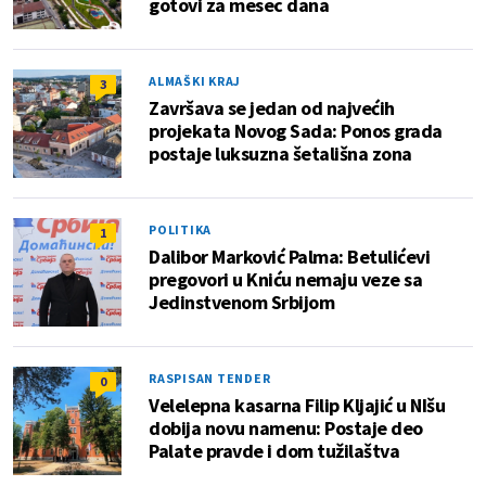
gotovi za mesec dana
ALMAŠKI KRAJ
3
Završava se jedan od najvećih
projekata Novog Sada: Ponos grada
postaje luksuzna šetališna zona
POLITIKA
1
Dalibor Marković Palma: Betulićevi
pregovori u Kniću nemaju veze sa
Jedinstvenom Srbijom
RASPISAN TENDER
0
Velelepna kasarna Filip Kljajić u NIšu
dobija novu namenu: Postaje deo
Palate pravde i dom tužilaštva