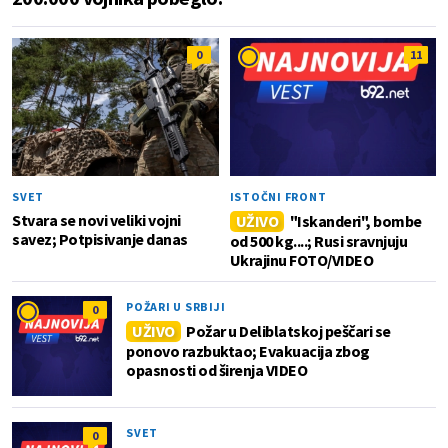
0
11
SVET
ISTOČNI FRONT
Stvara se novi veliki vojni
UŽIVO
"Iskanderi", bombe
savez; Potpisivanje danas
od 500 kg....; Rusi sravnjuju
Ukrajinu FOTO/VIDEO
POŽARI U SRBIJI
0
UŽIVO
Požar u Deliblatskoj peščari se
ponovo razbuktao; Evakuacija zbog
opasnosti od širenja VIDEO
SVET
0