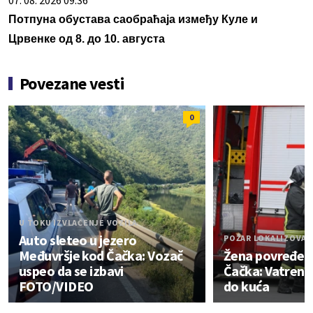
Потпуна обустава саобраћаја између Куле и
Црвенке од 8. до 10. августа
Povezane vesti
0
U TOKU IZVLAČENJE VOZILA
Auto sleteo u jezero
POŽAR LOKALIZOVAN
Međuvršje kod Čačka: Vozač
Žena povređen
uspeo da se izbavi
Čačka: Vatrena 
FOTO/VIDEO
do kuća