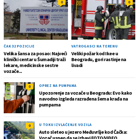
0
0
ČAK 32 POZICIJE
VATROGASCI NA TERENU
Velika šansa za posao: Najveći
Veliki požar kod Ikee u
klinički centar u Šumadiji traži
Beogradu, gori rastinje na
lekare, medicinske sestre
livadi
vozače...
OPREZ NA PUMPAMA
0
Upozorenje za vozače u Beogradu: Evo kako
navodno izgleda razrađena šema krađa na
pumpama
U TOKU IZVLAČENJE VOZILA
0
Auto sleteo u jezero Međuvršje kod Čačka:
Vozač uspeo da se izbavi FOTO/VIDEO