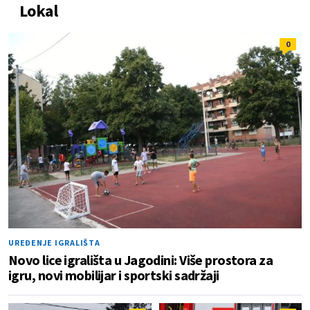
Lokal
0
UREĐENJE IGRALIŠTA
Novo lice igrališta u Jagodini: Više prostora za
igru, novi mobilijar i sportski sadržaji