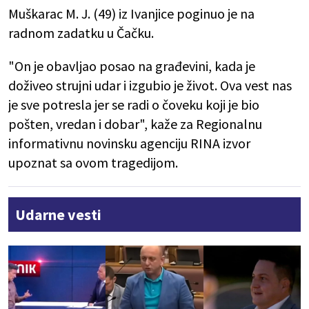
Muškarac M. J. (49) iz Ivanjice poginuo je na
radnom zadatku u Čačku.
"On je obavljao posao na građevini, kada je
doživeo strujni udar i izgubio je život. Ova vest nas
je sve potresla jer se radi o čoveku koji je bio
pošten, vredan i dobar", kaže za Regionalnu
informativnu novinsku agenciju RINA izvor
upoznat sa ovom tragedijom.
Udarne vesti