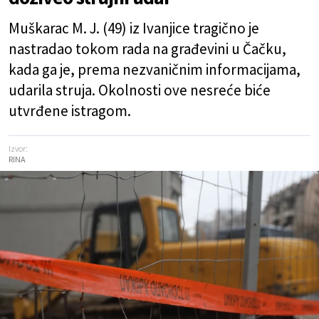
Muškarac M. J. (49) iz Ivanjice tragično je
nastradao tokom rada na građevini u Čačku,
kada ga je, prema nezvaničnim informacijama,
udarila struja. Okolnosti ove nesreće biće
utvrđene istragom.
Izvor:
RINA