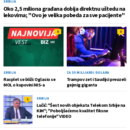
SRBIJA
Oko 2,5 miliona građana dobija direktnu uštedu na
lekovima; "Ovo je velika pobeda za sve pacijente"
0
0
SRBIJA
ZA 55 MILIJARDI DOLARA
Rasplet se bliži: Oglasio se
Trampov zet i Saudijci preuzeli
MOL o kupovini NIS-a
gejmig giganta
SRBIJA
1
Lučić: "Šest novih objekata Telekom Srbije na
KiM"; "Poboljšaćemo kvalitet fiksne
telefonije" VIDEO