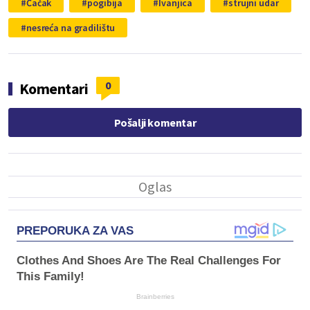
Čačak
pogibija
Ivanjica
strujni udar
nesreća na gradilištu
0
Komentari
Pošalji komentar
PREPORUKA ZA VAS
Clothes And Shoes Are The Real Challenges For
This Family!
Brainberries