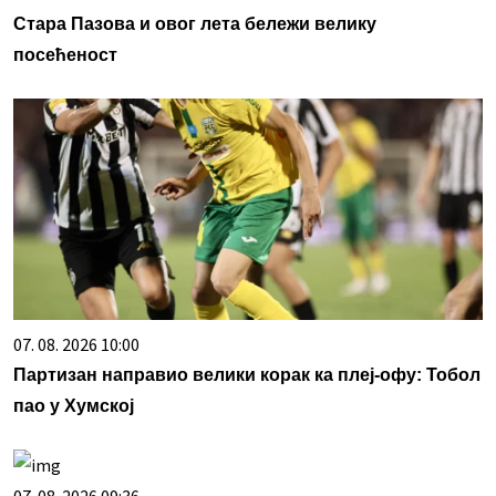
Стара Пазова и овог лета бележи велику
посећеност
07. 08. 2026 10:00
Партизан направио велики корак ка плеј-офу: Тобол
пао у Хумској
07. 08. 2026 09:36