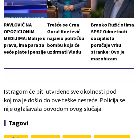
PAVLOVIĆ NA
Trešće se Crna
Branko Ružić otima
OPOZICIONIM
Gora! Knežević
SPS? Odmetnuti
MEDIJIMA: Mali je u
najavio političku
socijalista
pravu, ima para za
bombu koja će
poručuje vrhu
veće plate i penzije
uzdrmati Vladu
stranke: Ovo je
mazohizam
Istragom će biti utvrđene sve okolnosti pod
kojima je došlo do ove teške nesreće. Policija se
nije oglašavala povodom ovog slučaja.
Tagovi