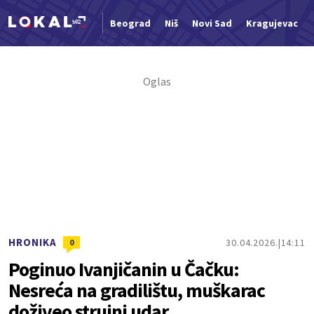
Beograd
Niš
Novi Sad
Kragujevac
Nova vest
HRONIKA
30.04.2026.
14:11
0
Poginuo Ivanjičanin u Čačku:
Nesreća na gradilištu, muškarac
doživeo strujni udar