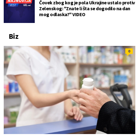
Čovek zbog kog je pola Ukrajine ustalo protiv
Zelenskog: "Znate li šta se dogodilo na dan
mog odlaska?" VIDEO
Biz
0