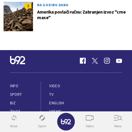
NA GODINU DANA
1
Amerika povlači ručnu: Zabranjen izvoz "crne
mase"
INFO
VIDEO
SPORT
TV
BIZ
ENGLISH
ŽIVOT
VREME
✕
ZDRAVLJE
Novo
Sport
Video
Menu
PUTOVANJA