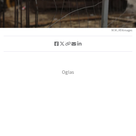
M.M./ATAImages