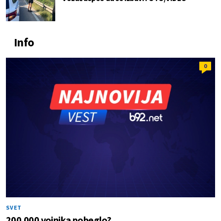
Info
0
SVET
200.000 vojnika pobeglo?