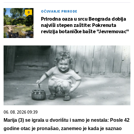
OČUVANJE PRIRODE
0
Prirodna oaza u srcu Beograda dobija
najviši stepen zaštite: Pokrenuta
revizija botaničke bašte "Jevremovac"
06. 08. 2026 09:39
Marija (3) se igrala u dvorištu i samo je nestala: Posle 42
godine otac je pronašao, zanemeo je kada je saznao