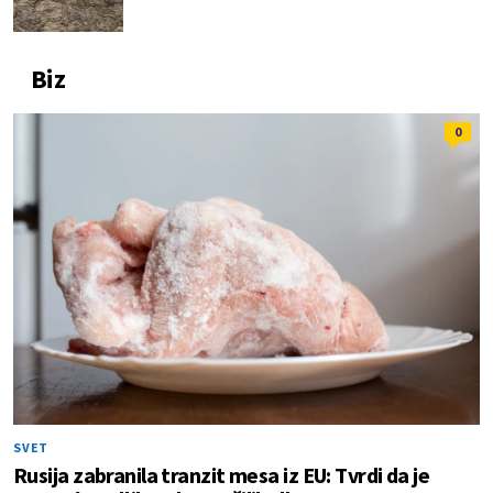
Biz
0
SVET
Rusija zabranila tranzit mesa iz EU: Tvrdi da je