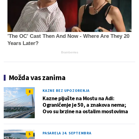
'The OC' Cast Then And Now - Where Are They 20
Years Later?
Brainberries
Možda vas zanima
KAZNE BEZ UPOZORENJA
8
Kazne pljušte na Mostu na Adi:
Ograničenje je 50, a znakova nema;
Ovo su brzine na ostalim mostovima
PASARELA 24. SEPTEMBRA
5