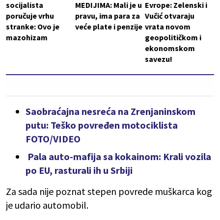
socijalista
MEDIJIMA: Mali je u
Evrope: Zelenski i
poručuje vrhu
pravu, ima para za
Vučić otvaraju
stranke: Ovo je
veće plate i penzije
vrata novom
mazohizam
geopolitičkom i
ekonomskom
savezu!
Saobraćajna nesreća na Zrenjaninskom
putu: Teško povređen motociklista
FOTO/VIDEO
Pala auto-mafija sa kokainom: Krali vozila
po EU, rasturali ih u Srbiji
Za sada nije poznat stepen povrede muškarca kog
je udario automobil.