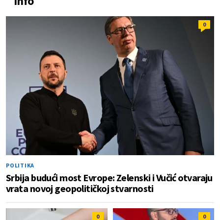
Info
0
POLITIKA
Srbija budući most Evrope: Zelenski i Vučić otvaraju
vrata novoj geopolitičkoj stvarnosti
0
0