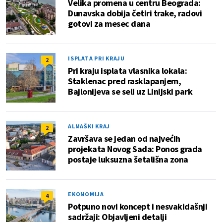
Velika promena u centru Beograda:
Dunavska dobija četiri trake, radovi
gotovi za mesec dana
ISPLATA PRI KRAJU
2
Pri kraju isplata vlasnika lokala:
Staklenac pred rasklapanjem,
Bajlonijeva se seli uz Linijski park
ALMAŠKI KRAJ
2
Završava se jedan od najvećih
projekata Novog Sada: Ponos grada
postaje luksuzna šetališna zona
EKONOMIJA
4
Potpuno novi koncept i nesvakidašnji
sadržaji: Objavljeni detalji