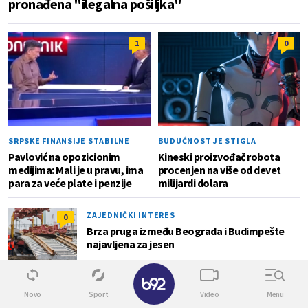
pronađena "ilegalna pošiljka"
1
0
SRPSKE FINANSIJE STABILNE
BUDUĆNOST JE STIGLA
Pavlović na opozicionim
Kineski proizvođač robota
medijima: Mali je u pravu, ima
procenjen na više od devet
para za veće plate i penzije
milijardi dolara
ZAJEDNIČKI INTERES
0
Brza pruga između Beograda i Budimpešte
najavljena za jesen
✕
Novo
Sport
Video
Menu
MUKE S VODOSTAJEM
1