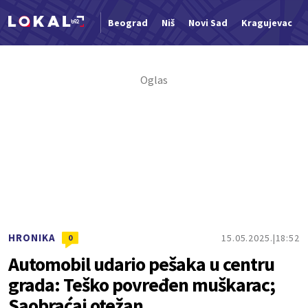
Beograd
Niš
Novi Sad
Kragujevac
Nova vest
HRONIKA
15.05.2025.
18:52
0
Automobil udario pešaka u centru
grada: Teško povređen muškarac;
Saobraćaj otežan