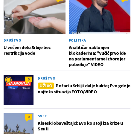
DRUŠTVO
POLITIKA
U većem delu Srbije bez
Analitičar naklonjen
restrikcija vode
blokaderima: "Vučić prvo ide
na parlamentarne izbore jer
pobeđuje" VIDEO
DRUŠTVO
0
UŽIVO
Požari u Srbiji i dalje bukte; Evo gde je
najteža situacija FOTO/VIDEO
SVET
0
Kineski obaveštajci: Evo ko stoji iza krize u
Seuti