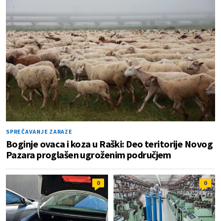
SPREČAVANJE ZARAZE
Boginje ovaca i koza u Raški: Deo teritorije Novog
Pazara proglašen ugroženim područjem
0
0