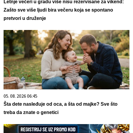
Letnje večeri u gradu više nisu rezervisane za vikend:
Zašto sve više ljudi bira večeru koja se spontano
pretvori u druženje
05. 08. 2026 06:45
Šta dete nasleđuje od oca, a šta od majke? Sve što
treba da znate o genetici