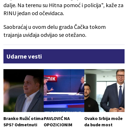
dalje. Na terenu su Hitna pomoć i policija", kaže za
RINU jedan od očevidaca.
Saobraćaj u ovom delu grada Čačka tokom
trajanja uviđaja odvijao se otežano.
Udarne vesti
Branko Ružić otima
PAVLOVIĆ NA
Ovako Srbija može
SPS? Odmetnuti
OPOZICIONIM
da bude most