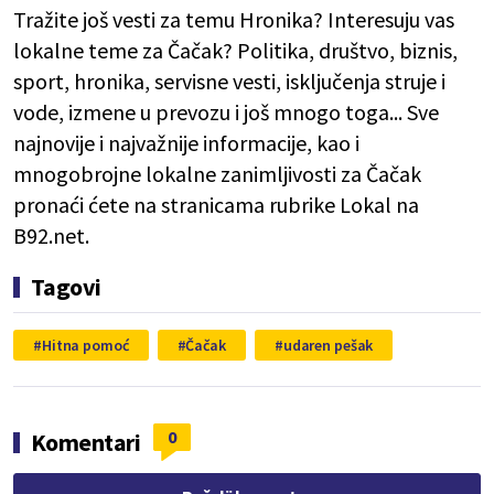
Tražite još vesti za temu Hronika? Interesuju vas
lokalne teme za Čačak? Politika, društvo, biznis,
sport, hronika, servisne vesti, isključenja struje i
vode, izmene u prevozu i još mnogo toga... Sve
najnovije i najvažnije informacije, kao i
mnogobrojne lokalne zanimljivosti za Čačak
pronaći ćete na stranicama rubrike Lokal na
B92.net.
Tagovi
Hitna pomoć
Čačak
udaren pešak
0
Komentari