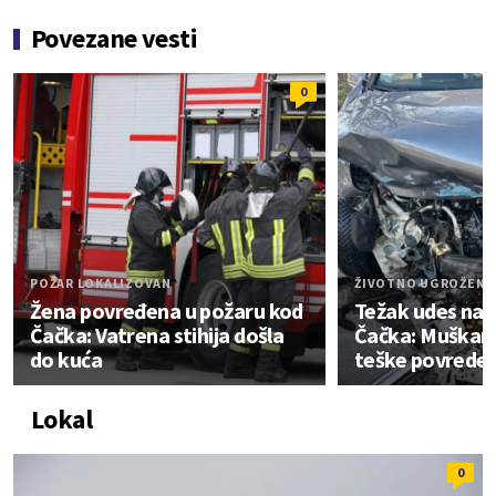
Povezane vesti
0
POŽAR LOKALIZOVAN
ŽIVOTNO UGROŽEN
Žena povređena u požaru kod
Težak udes na 
Čačka: Vatrena stihija došla
Čačka: Muškar
do kuća
teške povrede
Lokal
0