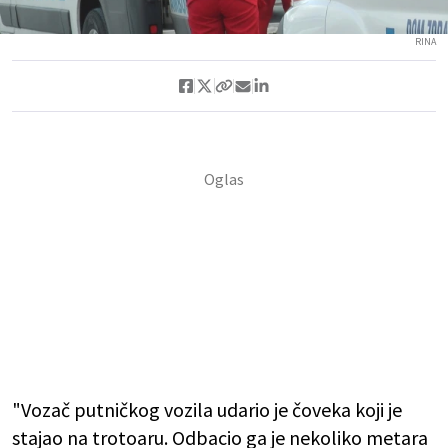
RINA
"Vozač putničkog vozila udario je čoveka koji je
stajao na trotoaru. Odbacio ga je nekoliko metara