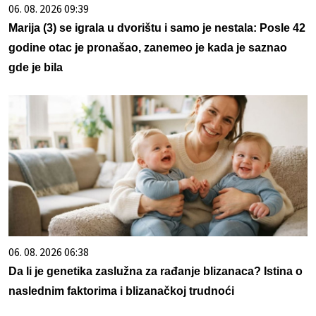
06. 08. 2026 09:39
Marija (3) se igrala u dvorištu i samo je nestala: Posle 42
godine otac je pronašao, zanemeo je kada je saznao
gde je bila
06. 08. 2026 06:38
Da li je genetika zaslužna za rađanje blizanaca? Istina o
naslednim faktorima i blizanačkoj trudnoći