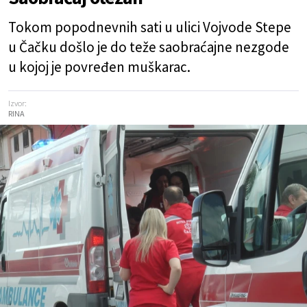
Tokom popodnevnih sati u ulici Vojvode Stepe
u Čačku došlo je do teže saobraćajne nezgode
u kojoj je povređen muškarac.
Izvor:
RINA