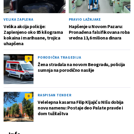
VELIKA ZAPLENA
PRAVIO LAŽNJAKE
Velika akcija policije:
Hapšenje u Novom Pazaru:
Zaplenjeno oko 85 kilograma
Pronađena falsifikovana roba
kokaina i marihuane, trojica
vredna 13,6 miliona dinara
uhapšena
PORODIČNA TRAGEDIJA
0
Žena stradala na novom Beogradu, policija
sumnja na porodično nasilje
RASPISAN TENDER
0
Velelepna kasarna Filip Kljajić u NIšu dobija
novu namenu: Postaje deo Palate pravde i
dom tužilaštva