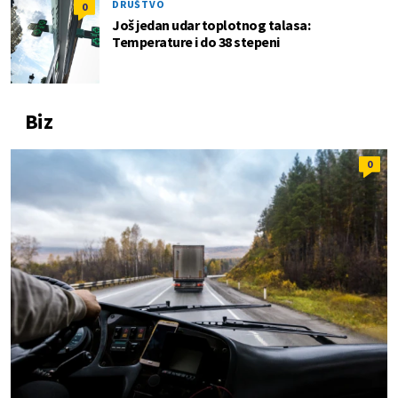
DRUŠTVO
0
Još jedan udar toplotnog talasa:
Temperature i do 38 stepeni
Biz
0