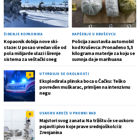
ŠIRENJE KOPAONIKA
HAPŠENJE U KRUŠEVCU
Kopaonik dobija nove ski-
Policija zaustavila automobil
staze: U posao vredan više od
kod Kruševca: Pronađeno 5,5
pola milijarde ulazi i širenje
kilograma materije za koju se
sistema za veštački sneg
sumnja da je marihuana
UTVRĐUJU SE OKOLNOSTI
0
Eksplodirala plinska boca u Čačku: Teško
povređen muškarac, primljen na intenzivnu
negu
USKORO KREĆE U PROBNI RAD
0
Majstori svog zanata: Na tržištu će se uskoro
pojaviti pivo koje prave srednjoškolci iz
Zrenjanina