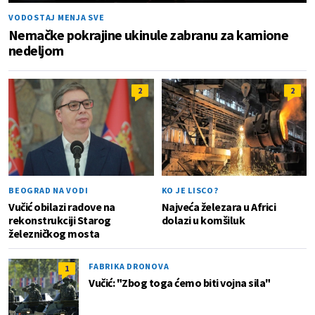
VODOSTAJ MENJA SVE
Nemačke pokrajine ukinule zabranu za kamione
nedeljom
2
2
BEOGRAD NA VODI
KO JE LISCO?
Vučić obilazi radove na
Najveća železara u Africi
rekonstrukciji Starog
dolazi u komšiluk
železničkog mosta
FABRIKA DRONOVA
1
Vučić: "Zbog toga ćemo biti vojna sila"