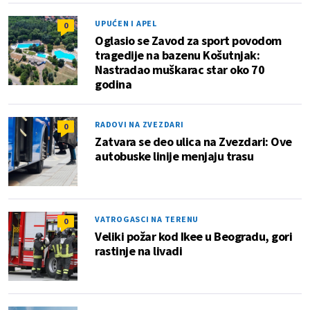
UPUĆEN I APEL
0
Oglasio se Zavod za sport povodom
tragedije na bazenu Košutnjak:
Nastradao muškarac star oko 70
godina
RADOVI NA ZVEZDARI
0
Zatvara se deo ulica na Zvezdari: Ove
autobuske linije menjaju trasu
VATROGASCI NA TERENU
0
Veliki požar kod Ikee u Beogradu, gori
rastinje na livadi