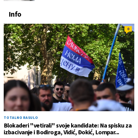
Info
0
TOTALNO RASULO
Blokaderi "vetirali" svoje kandidate: Na spisku za
izbacivanje i Bodiroga, Vidić, Đokić, Lompar...