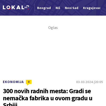
Beograd
Niš
Novi Sad
Kragujevac
Nova vest
EKONOMIJA
03.03.2024.
20:05
0
300 novih radnih mesta: Gradi se
nemačka fabrika u ovom gradu u
Srbiji