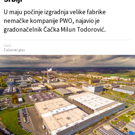
U maju počinje izgradnja velike fabrike
nemačke kompanije PWO, najavio je
gradonačelnik Čačka Milun Todorović.
Izvor:
Čačanski glas