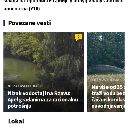
Млади ватерполисти Србије у полуфиналу Светског
првенства (У16)
Povezane vesti
0
BEZ VODE NEMA ROD
Na više od 35 s
NE ZALIVAJTE BAŠTE
Nizak vodostaj i na Rzavu:
traži vodu bez 
Apel građanima za racionalnu
čačanskom kra
potrošnju
navodnjavanje
Lokal