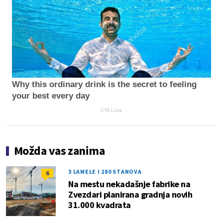
Why this ordinary drink is the secret to feeling
your best every day
CTA Love
Možda vas zanima
3 LAMELE I 280 STANOVA
6
Na mestu nekadašnje fabrike na
Zvezdari planirana gradnja novih
31.000 kvadrata