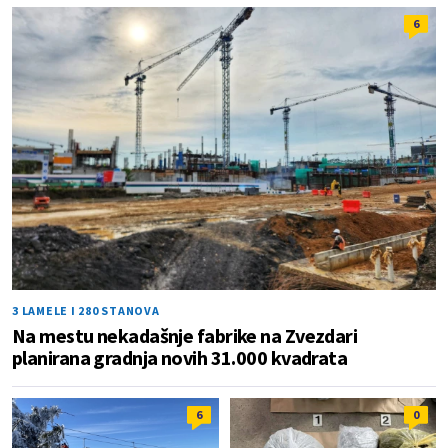
6
3 LAMELE I 280 STANOVA
Na mestu nekadašnje fabrike na Zvezdari
planirana gradnja novih 31.000 kvadrata
6
0