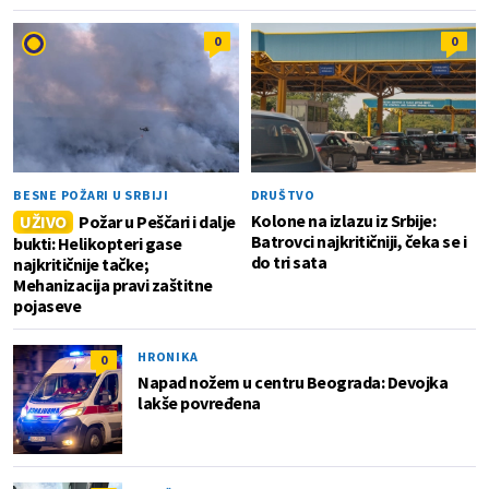
0
0
BESNE POŽARI U SRBIJI
DRUŠTVO
Kolone na izlazu iz Srbije:
UŽIVO
Požar u Peščari i dalje
Batrovci najkritičniji, čeka se i
bukti: Helikopteri gase
do tri sata
najkritičnije tačke;
Mehanizacija pravi zaštitne
pojaseve
HRONIKA
0
Napad nožem u centru Beograda: Devojka
lakše povređena