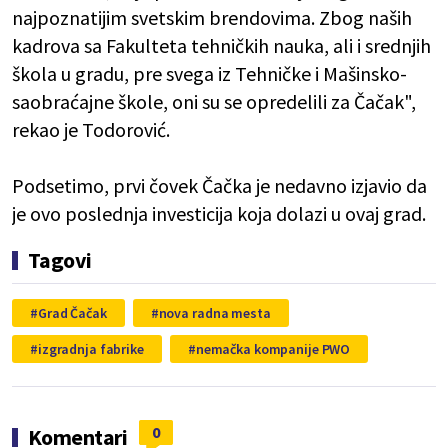
najpoznatijim svetskim brendovima. Zbog naših
kadrova sa Fakulteta tehničkih nauka, ali i srednjih
škola u gradu, pre svega iz Tehničke i Mašinsko-
saobraćajne škole, oni su se opredelili za Čačak",
rekao je Todorović.
Podsetimo, prvi čovek Čačka je nedavno izjavio da
je ovo poslednja investicija koja dolazi u ovaj grad.
Tagovi
Grad Čačak
nova radna mesta
izgradnja fabrike
nemačka kompanije PWO
0
Komentari