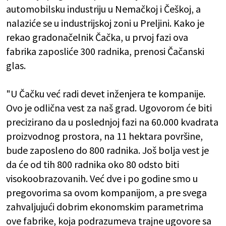
automobilsku industriju u Nemačkoj i Češkoj, a
nalaziće se u industrijskoj zoni u Preljini. Kako je
rekao gradonačelnik Čačka, u prvoj fazi ova
fabrika zaposliće 300 radnika, prenosi Čačanski
glas.
"U Čačku već radi devet inženjera te kompanije.
Ovo je odlična vest za naš grad. Ugovorom će biti
precizirano da u poslednjoj fazi na 60.000 kvadrata
proizvodnog prostora, na 11 hektara površine,
bude zaposleno do 800 radnika. Još bolja vest je
da će od tih 800 radnika oko 80 odsto biti
visokoobrazovanih. Već dve i po godine smo u
pregovorima sa ovom kompanijom, a pre svega
zahvaljujući dobrim ekonomskim parametrima
ove fabrike, koja podrazumeva trajne ugovore sa