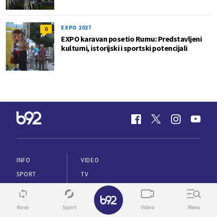
EXPO 2027
0
EXPO karavan posetio Rumu: Predstavljeni
kulturni, istorijski i sportski potencijali
INFO
VIDEO
SPORT
TV
BIZ
ENGLISH
✕
ŽIVOT
VREME
Novo
Sport
Video
Menu
ZDRAVLJE