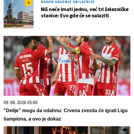
NAKON GRADNJE OBILAZNICE
4
Niš neće imati jednu, već tri železničke
stanice: Evo gde će se nalaziti
09. 08. 2026 05:00
"Delije" mogu da odahnu: Crvena zvezda će igrati Ligu
šampiona, a ovo je dokaz