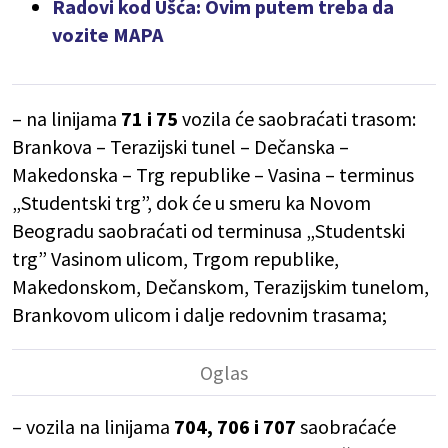
Radovi kod Ušća: Ovim putem treba da
vozite MAPA
– na linijama
71 i 75
vozila će saobraćati trasom:
Brankova – Terazijski tunel – Dečanska –
Makedonska – Trg republike – Vasina – terminus
„Studentski trg”, dok će u smeru ka Novom
Beogradu saobraćati od terminusa „Studentski
trg” Vasinom ulicom, Trgom republike,
Makedonskom, Dečanskom, Terazijskim tunelom,
Brankovom ulicom i dalje redovnim trasama;
– vozila na linijama
704, 706 i 707
saobraćaće