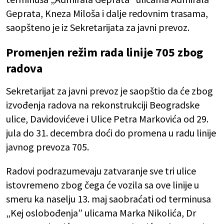
Geprata, Kneza Miloša i dalje redovnim trasama,
saopšteno je iz Sekretarijata za javni prevoz.
Promenjen režim rada linije 705 zbog
radova
Sekretarijat za javni prevoz je saopštio da će zbog
izvođenja radova na rekonstrukciji Beogradske
ulice, Davidovićeve i Ulice Petra Markovića od 29.
jula do 31. decembra doći do promena u radu linije
javnog prevoza 705.
Radovi podrazumevaju zatvaranje sve tri ulice
istovremeno zbog čega će vozila sa ove linije u
smeru ka naselju 13. maj saobraćati od terminusa
„Kej oslobođenja” ulicama Marka Nikolića, Dr