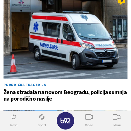
0
PORODIČNA TRAGEDIJA
Žena stradala na novom Beogradu, policija sumnja
na porodično nasilje
0
0
✕
Novo
Sport
Video
Menu