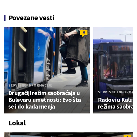
Povezane vesti
0
SERVISNE INFORMACIJE
Drugačiji režim saobraćaja u
SERVISNE INFORMAC
Bulevaru umetnosti: Evo šta
Radovi u Kaluđ
se i do kada menja
režima saobraća
Lokal