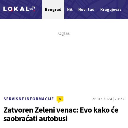
Beograd
Niš
Novi Sad
Kragujevac
Nova vest
SERVISNE INFORMACIJE
26.07.2024.
20:22
0
Zatvoren Zeleni venac: Evo kako će
saobraćati autobusi