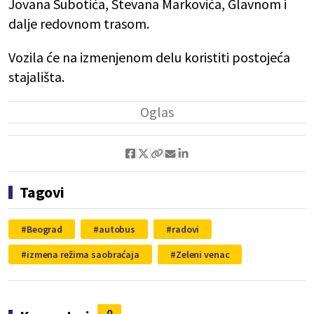
Jovana Subotića, Stevana Markovića, Glavnom i
dalje redovnom trasom.
Vozila će na izmenjenom delu koristiti postojeća
stajališta.
Tagovi
Beograd
autobus
radovi
izmena režima saobraćaja
Zeleni venac
0