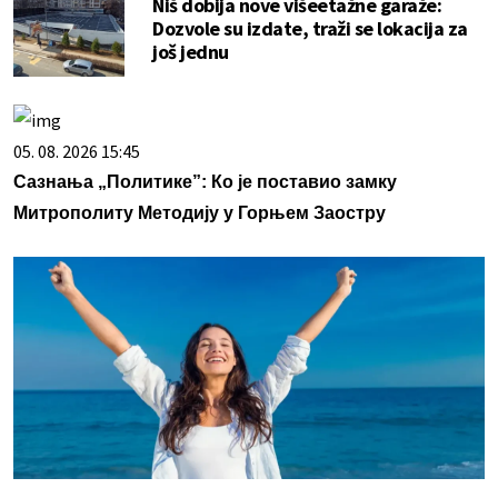
Niš dobija nove višeetažne garaže:
Dozvole su izdate, traži se lokacija za
još jednu
05. 08. 2026 15:45
Сазнања „Политике”: Ко је поставио замку
Митрополиту Методију у Горњем Заостру