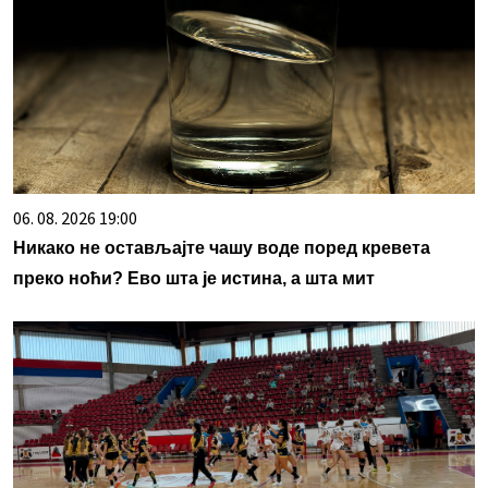
06. 08. 2026 19:00
Никако не остављајте чашу воде поред кревета
преко ноћи? Ево шта је истина, а шта мит