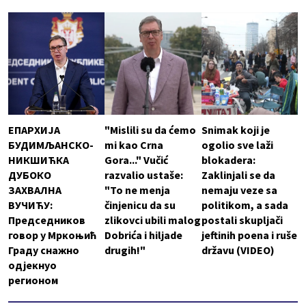
ЕПАРХИЈА
"Mislili su da ćemo
Snimak koji je
БУДИМЉАНСКО-
mi kao Crna
ogolio sve laži
НИКШИЋКА
Gora..." Vučić
blokadera:
ДУБОКО
razvalio ustaše:
Zaklinjali se da
ЗАХВАЛНА
"To ne menja
nemaju veze sa
ВУЧИЋУ:
činjenicu da su
politikom, a sada
Председников
zlikovci ubili malog
postali skupljači
говор у Мркоњић
Dobrića i hiljade
jeftinih poena i ruše
Граду снажно
drugih!"
državu (VIDEO)
одјекнуо
регионом