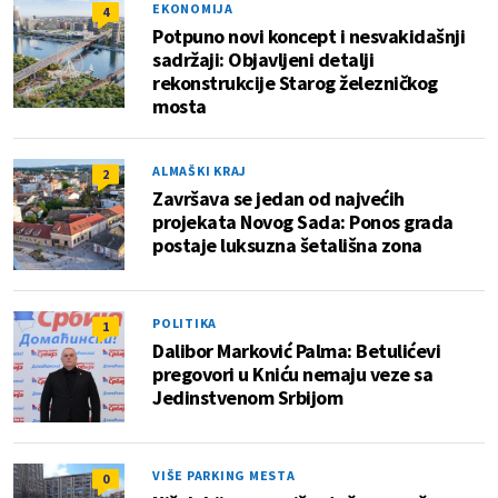
EKONOMIJA
4
Potpuno novi koncept i nesvakidašnji
sadržaji: Objavljeni detalji
rekonstrukcije Starog železničkog
mosta
ALMAŠKI KRAJ
2
Završava se jedan od najvećih
projekata Novog Sada: Ponos grada
postaje luksuzna šetališna zona
POLITIKA
1
Dalibor Marković Palma: Betulićevi
pregovori u Kniću nemaju veze sa
Jedinstvenom Srbijom
VIŠE PARKING MESTA
0