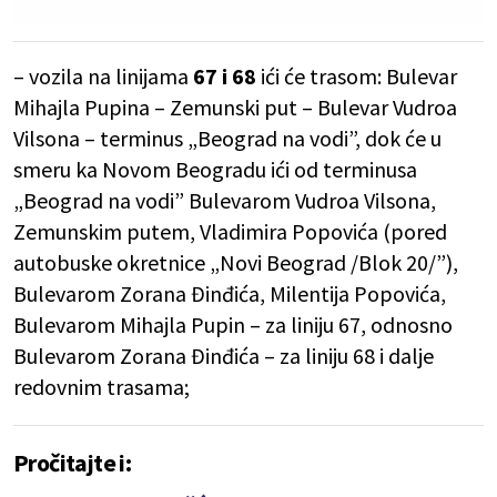
– vozila na linijama
67 i 68
ići će trasom: Bulevar
Mihajla Pupina – Zemunski put – Bulevar Vudroa
Vilsona – terminus „Beograd na vodi”, dok će u
smeru ka Novom Beogradu ići od terminusa
„Beograd na vodi” Bulevarom Vudroa Vilsona,
Zemunskim putem, Vladimira Popovića (pored
autobuske okretnice „Novi Beograd /Blok 20/”),
Bulevarom Zorana Đinđića, Milentija Popovića,
Bulevarom Mihajla Pupin – za liniju 67, odnosno
Bulevarom Zorana Đinđića – za liniju 68 i dalje
redovnim trasama;
Pročitajte i: