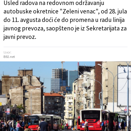
Usled radova na redovnom održavanju
autobuske okretnice "Zeleni venac", od 28. jula
do 11. avgusta doći će do promena u radu linija
javnog prevoza, saopšteno je iz Sekretarijata za
javni prevoz.
Izvor:
B92.net