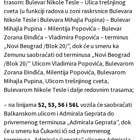
trasom: Bulevar Nikole Tesle – Ulica trešnjinog
cveta (u funkciji radova u zoni raskrsnice Bulevara
Nikole Tesle i Bulevara Mihajla Pupina) – Bulevar
Mihajla Pupina – Milentija Popovića – Bulevar
Zorana Đinđića – Vladimira Popovića – terminus
„Novi Beograd /Blok 20/”, dok će u smeru ka
Zemunu saobraćati od terminusa „Novi Beograd
/Blok 20/” Ulicom Vladimira Popovića, Bulevarom
Zorana Đinđića, Milentija Popovića, Bulevarom
Mihajla Pupina, Ulicom trešnjinog cveta,
Bulevarom Nikole Tesle i dalje redovnim trasama;
– na linijama
52, 53, 56 i 56L
vozila će saobraćati
Balkanskom ulicom i Admirala Geprata do
privremenog terminusa „Admirala Geprata”, dok
će u smeru ka Čukarici ići od privremenog
terminusa „Admirala Geprata” ulicama Admirala