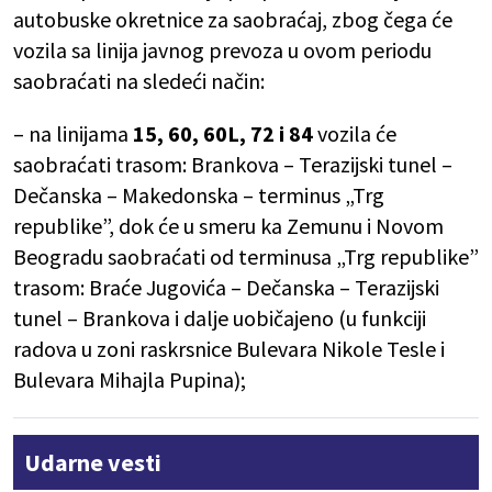
autobuske okretnice za saobraćaj, zbog čega će
vozila sa linija javnog prevoza u ovom periodu
saobraćati na sledeći način:
– na linijama
15, 60, 60L, 72 i 84
vozila će
saobraćati trasom: Brankova – Terazijski tunel –
Dečanska – Makedonska – terminus „Trg
republike”, dok će u smeru ka Zemunu i Novom
Beogradu saobraćati od terminusa „Trg republike”
trasom: Braće Jugovića – Dečanska – Terazijski
tunel – Brankova i dalje uobičajeno (u funkciji
radova u zoni raskrsnice Bulevara Nikole Tesle i
Bulevara Mihajla Pupina);
Udarne vesti