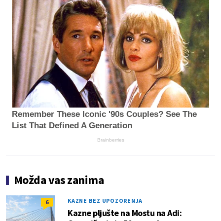
Remember These Iconic '90s Couples? See The
List That Defined A Generation
Brainberries
Možda vas zanima
KAZNE BEZ UPOZORENJA
6
Kazne pljušte na Mostu na Adi: