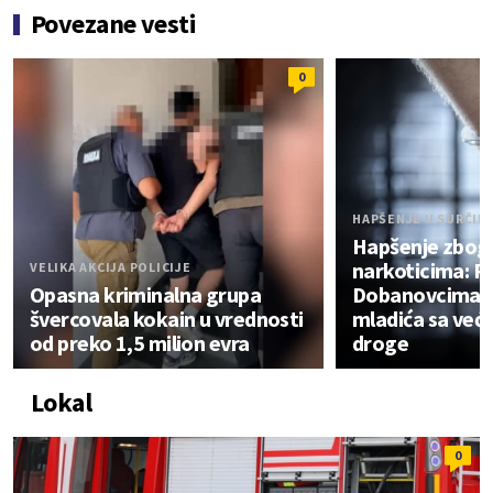
Povezane vesti
0
HAPŠENJE U SURČIN
Hapšenje zbog
narkoticima: Po
VELIKA AKCIJA POLICIJE
Opasna kriminalna grupa
Dobanovcima u
švercovala kokain u vrednosti
mladića sa već
od preko 1,5 milion evra
droge
Lokal
0