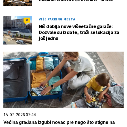
VIŠE PARKING MESTA
0
Niš dobija nove višeetažne garaže:
Dozvole su izdate, traži se lokacija za
još jednu
15. 07. 2026 07:44
Većina građana izgubi novac pre nego što stigne na