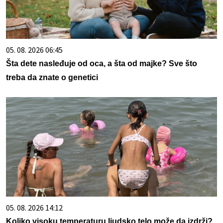
05. 08. 2026 06:45
Šta dete nasleđuje od oca, a šta od majke? Sve što
treba da znate o genetici
05. 08. 2026 14:12
Koliko visoku temperaturu ljudsko telo može da izdrži?