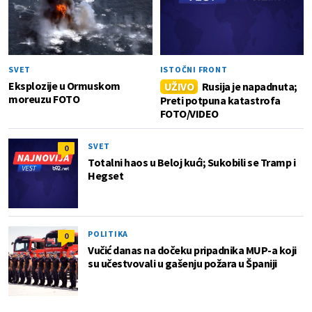
SVET
ISTOČNI FRONT
Eksplozije u Ormuskom
UŽIVO
Rusija je napadnuta;
moreuzu FOTO
Preti potpuna katastrofa
FOTO/VIDEO
SVET
0
Totalni haos u Beloj kući; Sukobili se Tramp i
Hegset
POLITIKA
0
Vučić danas na dočeku pripadnika MUP-a koji
su učestvovali u gašenju požara u Španiji