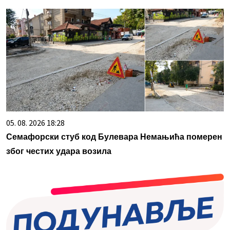
05. 08. 2026 18:28
Семафорски стуб код Булевара Немањића померен
због честих удара возила