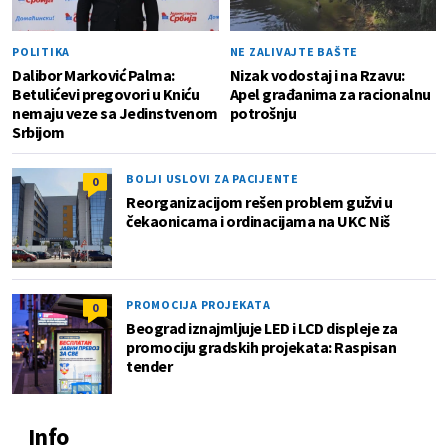
POLITIKA
NE ZALIVAJTE BAŠTE
Dalibor Marković Palma:
Nizak vodostaj i na Rzavu:
Betulićevi pregovori u Kniću
Apel građanima za racionalnu
nemaju veze sa Jedinstvenom
potrošnju
Srbijom
BOLJI USLOVI ZA PACIJENTE
0
Reorganizacijom rešen problem gužvi u
čekaonicama i ordinacijama na UKC Niš
PROMOCIJA PROJEKATA
0
Beograd iznajmljuje LED i LCD displeje za
promociju gradskih projekata: Raspisan
tender
Info