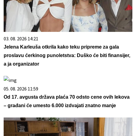
03. 08. 2026 14:21
Jelena Karleuša otkrila kako teku pripreme za gala
proslavu ćerkinog punoletstva: Duško će biti finansijer,
a ja organizator
05. 08. 2026 11:59
Od 17. avgusta država plaća 70 odsto cene ovih lekova
– građani će umesto 6.000 izdvajati znatno manje