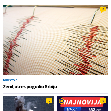
0
DRUŠTVO
Zemljotres pogodio Srbiju
0
0