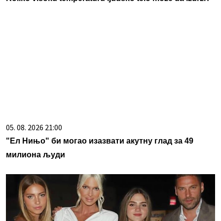
05. 08. 2026 21:00
"Ел Нињо" би могао изазвати акутну глад за 49
милиона људи