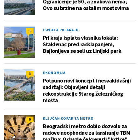
Ograničenje je 50, a znakova nema;
Ovo su brzine na ostalim mostovima
ISPLATA PRI KRAJU
1
Pri kraju isplata vlasnika lokala:
Staklenac pred rasklapanjem,
Bajlonijeva se seli uz Linijski park
EKONOMIJA
3
Potpuno novi koncept i nesvakidašnji
sadržaji: Objavljeni detalji
rekonstrukcije Starog železničkog
mosta
KLJUČAN KORAK ZA METRO
9
Beogradski metro dobio dozvolu za
radove neophodne za lansiranje TBM
mašina: Odavde će krenuti "krtice"