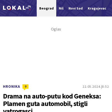
Beograd
Niš
Novi Sad
Kragujevac
Nova vest
HRONIKA
22.05.2024.
8:52
0
Drama na auto-putu kod Geneksa:
Plamen guta automobil, stigli
vatrogasci