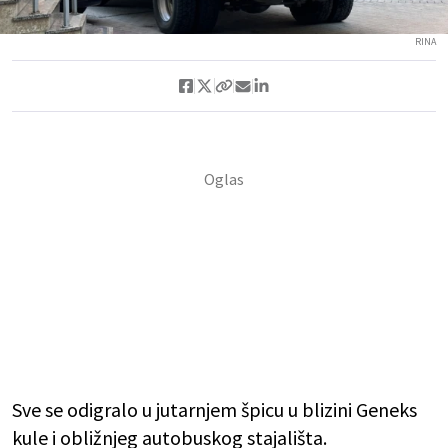
RINA
Sve se odigralo u jutarnjem špicu u blizini Geneks
kule i obližnjeg autobuskog stajališta.