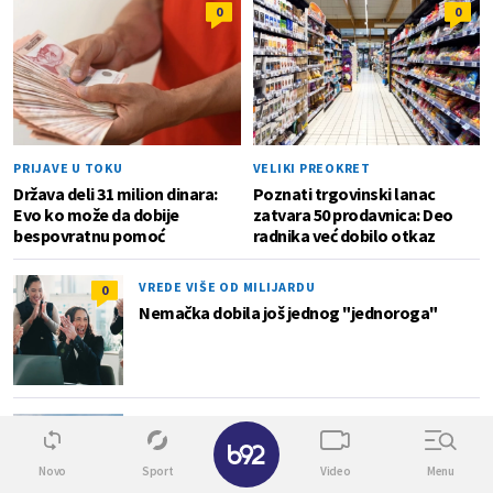
0
0
PRIJAVE U TOKU
VELIKI PREOKRET
Država deli 31 milion dinara:
Poznati trgovinski lanac
Evo ko može da dobije
zatvara 50 prodavnica: Deo
bespovratnu pomoć
radnika već dobilo otkaz
VREDE VIŠE OD MILIJARDU
0
Nemačka dobila još jednog "jednoroga"
60.000 DRONOVA GODIŠNJE
0
✕
Od automobila do vojske: Francuska planira
masovnu proizvodnju
Novo
Sport
Video
Menu