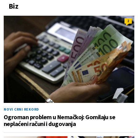
Biz
2
NOVI CRNI REKORD
Ogroman problem u Nemačkoj: Gomilaju se
neplaćeni računi i dugovanja