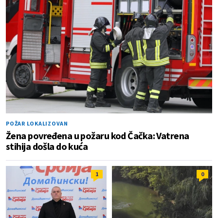
POŽAR LOKALIZOVAN
Žena povređena u požaru kod Čačka: Vatrena
stihija došla do kuća
1
0