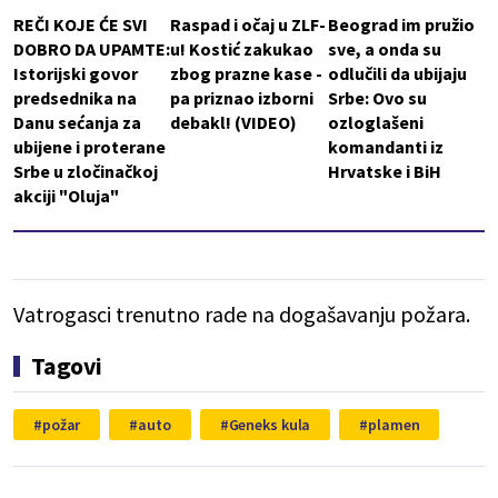
REČI KOJE ĆE SVI
Raspad i očaj u ZLF-
Beograd im pružio
DOBRO DA UPAMTE:
u! Kostić zakukao
sve, a onda su
Istorijski govor
zbog prazne kase -
odlučili da ubijaju
predsednika na
pa priznao izborni
Srbe: Ovo su
Danu sećanja za
debakl! (VIDEO)
ozloglašeni
ubijene i proterane
komandanti iz
Srbe u zločinačkoj
Hrvatske i BiH
akciji "Oluja"
Vatrogasci trenutno rade na dogašavanju požara.
Tagovi
požar
auto
Geneks kula
plamen