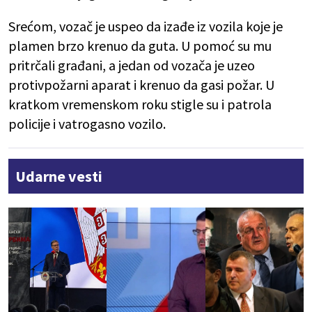
Srećom, vozač je uspeo da izađe iz vozila koje je
plamen brzo krenuo da guta. U pomoć su mu
pritrčali građani, a jedan od vozača je uzeo
protivpožarni aparat i krenuo da gasi požar. U
kratkom vremenskom roku stigle su i patrola
policije i vatrogasno vozilo.
Udarne vesti