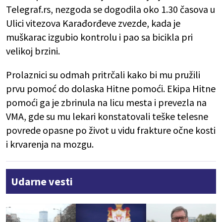
Telegraf.rs, nezgoda se dogodila oko 1.30 časova u
Ulici vitezova Karađorđeve zvezde, kada je
muškarac izgubio kontrolu i pao sa bicikla pri
velikoj brzini.
Prolaznici su odmah pritrčali kako bi mu pružili
prvu pomoć do dolaska Hitne pomoći. Ekipa Hitne
pomoći ga je zbrinula na licu mesta i prevezla na
VMA, gde su mu lekari konstatovali teške telesne
povrede opasne po život u vidu frakture očne kosti
i krvarenja na mozgu.
Udarne vesti