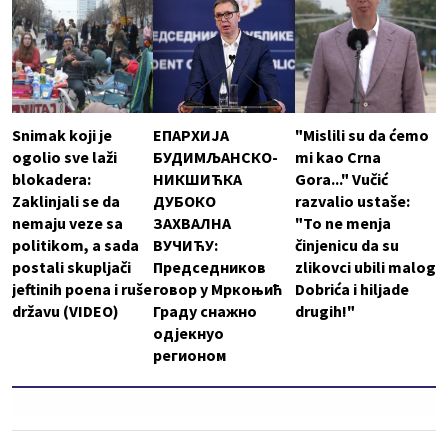
Snimak koji je
ЕПАРХИЈА
"Mislili su da ćemo
ogolio sve laži
БУДИМЉАНСКО-
mi kao Crna
blokadera:
НИКШИЋКА
Gora..." Vučić
Zaklinjali se da
ДУБОКО
razvalio ustaše:
nemaju veze sa
ЗАХВАЛНА
"To ne menja
politikom, a sada
ВУЧИЋУ:
činjenicu da su
postali skupljači
Председников
zlikovci ubili malog
jeftinih poena i ruše
говор у Мркоњић
Dobrića i hiljade
državu (VIDEO)
Граду снажно
drugih!"
одјекнуо
регионом