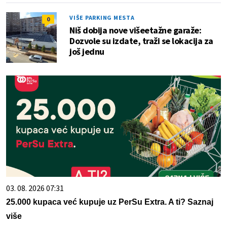
VIŠE PARKING MESTA
0
Niš dobija nove višeetažne garaže:
Dozvole su izdate, traži se lokacija za
još jednu
03. 08. 2026 07:31
25.000 kupaca već kupuje uz PerSu Extra. A ti? Saznaj
više