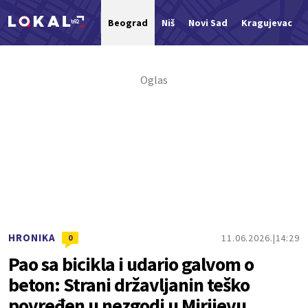
Beograd
Niš
Novi Sad
Kragujevac
Nova vest
HRONIKA
11.06.2026.
14:29
0
Pao sa bicikla i udario galvom o
beton: Strani državljanin teško
povređen u nezgodi u Mirijevu