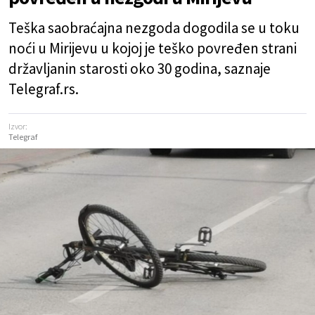
Teška saobraćajna nezgoda dogodila se u toku
noći u Mirijevu u kojoj je teško povređen strani
državljanin starosti oko 30 godina, saznaje
Telegraf.rs.
Izvor:
Telegraf