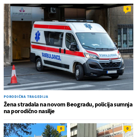
0
PORODIČNA TRAGEDIJA
Žena stradala na novom Beogradu, policija sumnja
na porodično nasilje
0
0