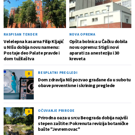
RASPISAN TENDER
NOVA OPREMA
Velelepna kasarna Filip Kljajić
Opšta bolnica u Čačku dobila
u NIšu dobija novu namenu:
novu opremu: Stigli novi
Postaje deo Palate pravde i
aparati za anesteziju i 30
dom tužilaštva
kreveta
BESPLATNI PREGLEDI
0
Dom zdravlja Niš pozvao građane da u subotu
obave preventivne i skrining preglede
OČUVANJE PRIRODE
0
Prirodna oaza u srcu Beograda dobija najviši
stepen zaštite: Pokrenuta revizija botaničke
bašte "Jevremovac"