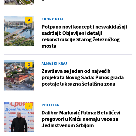
EKONOMIJA
4
Potpuno novi koncept i nesvakidašnji
sadržaji: Objavljeni detalji
rekonstrukcije Starog železničkog
mosta
ALMAŠKI KRAJ
2
Završava se jedan od najvećih
projekata Novog Sada: Ponos grada
postaje luksuzna šetališna zona
POLITIKA
1
Dalibor Marković Palma: Betulićevi
pregovori u Kniću nemaju veze sa
Jedinstvenom Srbijom