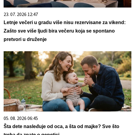
23. 07. 2026 12:47
Letnje večeri u gradu više nisu rezervisane za vikend:
Zašto sve više ljudi bira večeru koja se spontano
pretvori u druženje
05. 08. 2026 06:45
Šta dete nasleđuje od oca, a šta od majke? Sve što
treba da znate o genetici