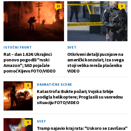
15
0
ISTOČNI FRONT
SVET
Rat – dan 1.624: Ukrajinci
Otkriveni detalji pucnjave na
ponovo pogodili "ruski
američki konzulat; Iza svega
Amazon"; SAD pojačale
stoji velika mreža plaćenika
pomoć Kijevu FOTO/VIDEO
VIDEO
DRAMATIČNE SCENE
9
Katastrofa: Bukte požari; Vojska Srbije
podigla helikoptere; Proglasili su vanrednu
situaciju FOTO/VIDEO
SVET
0
Tramp najavio kraj rata: "Uskoro se završava"