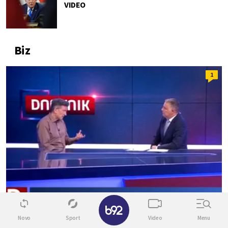
VIDEO
Biz
1
✕
Novo
Sport
Video
Menu
SRPSKE FINANSIJE STABILNE