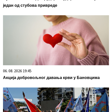
један од стубова привреде
06. 08. 2026 19:45
Акција добровољног давања крви у Бановцима