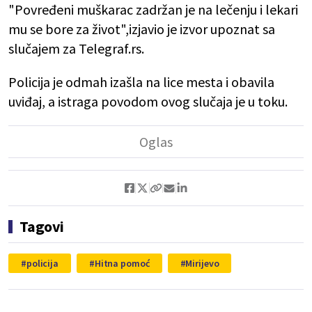
"Povređeni muškarac zadržan je na lečenju i lekari
mu se bore za život",izjavio je izvor upoznat sa
slučajem za Telegraf.rs.
Policija je odmah izašla na lice mesta i obavila
uviđaj, a istraga povodom ovog slučaja je u toku.
Tagovi
policija
Hitna pomoć
Mirijevo