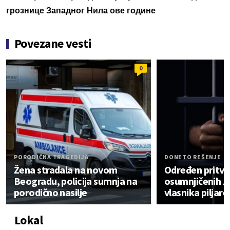
грознице Западног Нила ове године
Povezane vesti
0
PORODIČNA TRAGEDIJA
DONETO REŠENJE
Žena stradala na novom
Određen pritvor
Beogradu, policija sumnja na
osumnjičenih z
porodično nasilje
vlasnika piljare 
Lokal