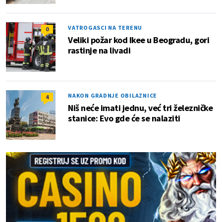
VATROGASCI NA TERENU
0
Veliki požar kod Ikee u Beogradu, gori
rastinje na livadi
NAKON GRADNJE OBILAZNICE
4
Niš neće imati jednu, već tri železničke
stanice: Evo gde će se nalaziti