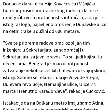
Dodao je da su ulica Mije Kovačevića i Višnjički
bulevar prošireni upravo zbog radova, da bi se
omogućila veća protočnost saobraćaja, a da je, iz
istog razloga, najavljeno proširenje Dunavske ulice
na četiri trake u dužini od 600 metara.
"Sve te pripreme radove prati ozbiljan tim
inženjera u Sekretarijatu za saobraćaj i u
Sekretarijatu za javni prevoz. To su ljudi koji su tu
decenijama. Beograd je imao u potpunosti
zatvaranje nekoliko velikih bulevara u svojoj skoroj
istoriji. Setimo se rekonstrukcije Vojvode Stepe,
Bulevara revolucije, Nemanjine ulice, Ulice 27.
marta i trenutno Karađorđeve", rekao je Čučković.
Istakao je da na Balkanu metro imaju samo Atina,
Solun i Sofija, a da je beogradski metro četvrto