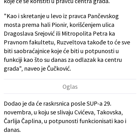
koje će se koristiti u pravcu centra grada.
"Kao i skretanje u levo iz pravca Pančevskog
mosta prema hali Pionir, korišćenjem ulica
Dragoslava Srejović ili Mitropolita Petra ka
Pravnom fakultetu, Ruzveltova takođe to će sve
biti saobraćajnice koje će biti u potpunosti u
funkciji kao što su danas za odlazak ka centru
grada", naveo je Čučković.
Dodao je da će raskrsnica posle SUP-a 29.
novembra, u koju se slivaju Cvićeva, Takovska,
Čarlija Čaplina, u potpunosti funkcionisati kao i
danas.