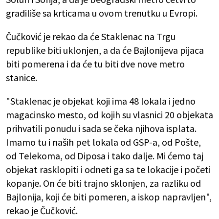
gradiliše sa krticama u ovom trenutku u Evropi.
Čučković je rekao da će Staklenac na Trgu
republike biti uklonjen, a da će Bajlonijeva pijaca
biti pomerena i da će tu biti dve nove metro
stanice.
"Staklenac je objekat koji ima 48 lokala i jedno
magacinsko mesto, od kojih su vlasnici 20 objekata
prihvatili ponudu i sada se čeka njihova isplata.
Imamo tu i naših pet lokala od GSP-a, od Pošte,
od Telekoma, od Diposa i tako dalje. Mi ćemo taj
objekat rasklopiti i odneti ga sa te lokacije i početi
kopanje. On će biti trajno sklonjen, za razliku od
Bajlonija, koji će biti pomeren, a iskop napravljen",
rekao je Čučković.