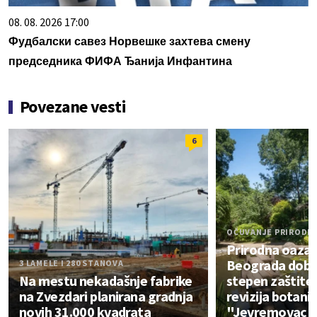
08. 08. 2026 17:00
Фудбалски савез Норвешке захтева смену
председника ФИФА Ђанија Инфантина
Povezane vesti
6
OČUVANJE PRIRODE
Prirodna oaza 
Beograda dobija
3 LAMELE I 280 STANOVA
Na mestu nekadašnje fabrike
stepen zaštite
na Zvezdari planirana gradnja
revizija botani
novih 31.000 kvadrata
"Jevremovac"