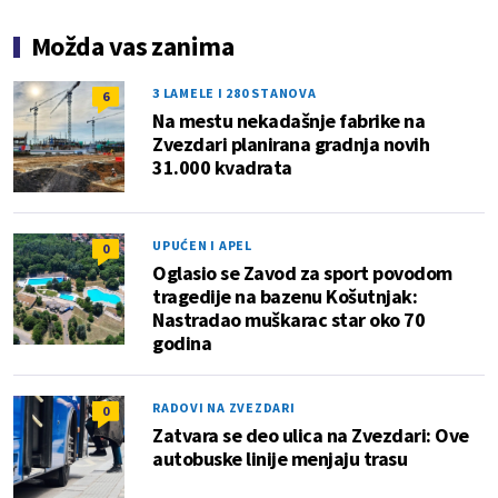
Možda vas zanima
3 LAMELE I 280 STANOVA
6
Na mestu nekadašnje fabrike na
Zvezdari planirana gradnja novih
31.000 kvadrata
UPUĆEN I APEL
0
Oglasio se Zavod za sport povodom
tragedije na bazenu Košutnjak:
Nastradao muškarac star oko 70
godina
RADOVI NA ZVEZDARI
0
Zatvara se deo ulica na Zvezdari: Ove
autobuske linije menjaju trasu