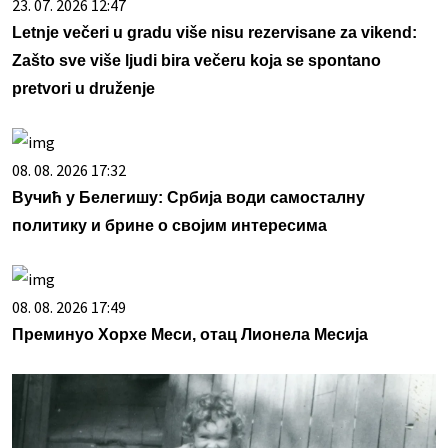
23. 07. 2026 12:47
Letnje večeri u gradu više nisu rezervisane za vikend:
Zašto sve više ljudi bira večeru koja se spontano
pretvori u druženje
08. 08. 2026 17:32
Вучић у Белегишу: Србија води самосталну
политику и брине о својим интересима
08. 08. 2026 17:49
Преминуо Хорхе Меси, отац Лионела Месија