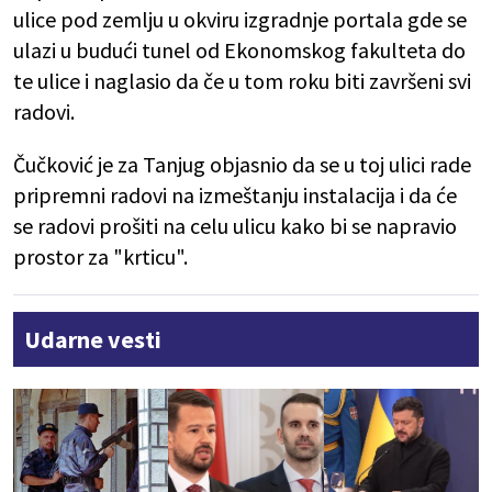
ulice pod zemlju u okviru izgradnje portala gde se
ulazi u budući tunel od Ekonomskog fakulteta do
te ulice i naglasio da če u tom roku biti završeni svi
radovi.
Čučković je za Tanjug objasnio da se u toj ulici rade
pripremni radovi na izmeštanju instalacija i da će
se radovi prošiti na celu ulicu kako bi se napravio
prostor za "krticu".
Udarne vesti