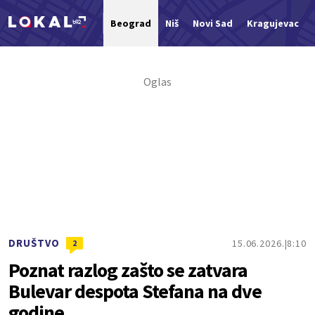
Beograd
Niš
Novi Sad
Kragujevac
Nova vest
DRUŠTVO
15.06.2026.
8:10
2
Poznat razlog zašto se zatvara
Bulevar despota Stefana na dve
godine