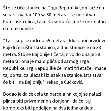
Što se tiče stanice na Trgu Republike, on kaže da
se radi kvadar 100 sa 50 metara i se ne zatvari
Francuska ulica, tako da sobraćaj može normalno
da funkcioniše.
"Taj iskop se radi do 55 metara. Idu ti bočni zidovi
koji drže suštinski stanicu, a dno stanice je na 33
metra. Što se Bajlonije tiče taj nivo do dna je 28
metara i ona je malo plića od samog Trga
Republike. Trg Republike će imati tri etaže, imaće
taj portal za ulazak i izlazak sa stanice. Ista stvar
će biti i na Bajloniju", rekao je Čučković.
Dodao je da će cela ta parcela na kojoj se nalazi
pijaca biti privremeno sklonjena i da će taj
kompleks biti podeljen na dva jednaka dela.