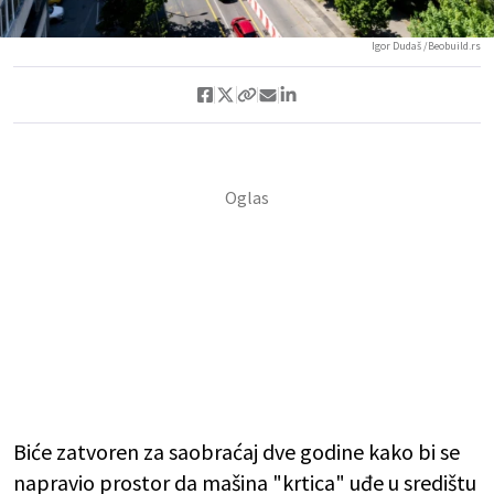
Igor Dudaš /Beobuild.rs
Biće zatvoren za saobraćaj dve godine kako bi se
napravio prostor da mašina "krtica" uđe u središtu