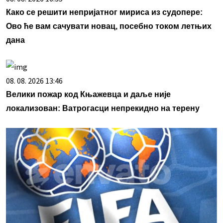
Како се решити непријатног мириса из судопере:
Ово ће вам сачувати новац, посебно током летњих
дана
08. 08. 2026 13:46
Велики пожар код Књажевца и даље није
локализован: Ватрогасци непрекидно на терену