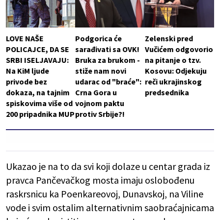
LOVE NAŠE
Podgorica će
Zelenski pred
POLICAJCE, DA SE
sarađivati sa OVK!
Vučićem odgovorio
SRBI ISELJAVAJU:
Bruka za brukom -
na pitanje o tzv.
Na KiM ljude
stiže nam novi
Kosovu: Odjekuju
privode bez
udarac od "braće":
reči ukrajinskog
dokaza, na tajnim
Crna Gora u
predsednika
spiskovima više od
vojnom paktu
200 pripadnika MUP
protiv Srbije?!
Ukazao je na to da svi koji dolaze u centar grada iz
pravca Pančevačkog mosta imaju oslobođenu
raskrsnicu ka Poenkareovoj, Dunavskoj, na Viline
vode i svim ostalim alternativnim saobraćajnicama