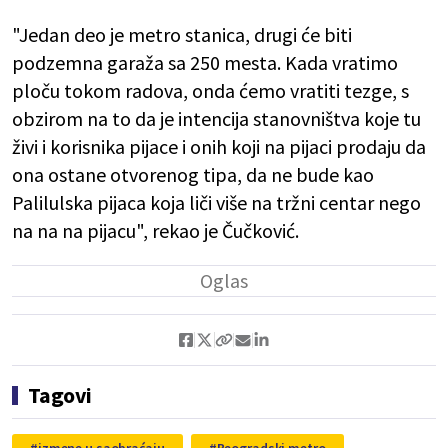
"Jedan deo je metro stanica, drugi će biti
podzemna garaža sa 250 mesta. Kada vratimo
ploču tokom radova, onda ćemo vratiti tezge, s
obzirom na to da je intencija stanovništva koje tu
živi i korisnika pijace i onih koji na pijaci prodaju da
ona ostane otvorenog tipa, da ne bude kao
Palilulska pijaca koja liči više na tržni centar nego
na na na pijacu", rekao je Čučković.
Tagovi