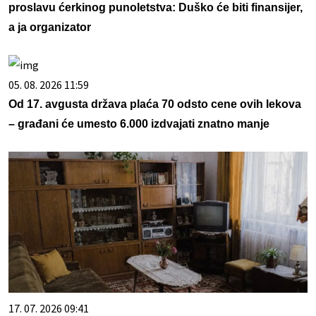
proslavu ćerkinog punoletstva: Duško će biti finansijer,
a ja organizator
05. 08. 2026 11:59
Od 17. avgusta država plaća 70 odsto cene ovih lekova
– građani će umesto 6.000 izdvajati znatno manje
17. 07. 2026 09:41