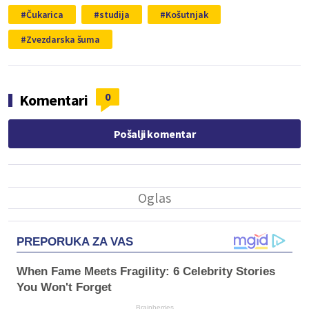
Čukarica
studija
Košutnjak
Zvezdarska šuma
0
Komentari
Pošalji komentar
PREPORUKA ZA VAS
When Fame Meets Fragility: 6 Celebrity Stories
You Won't Forget
Brainberries