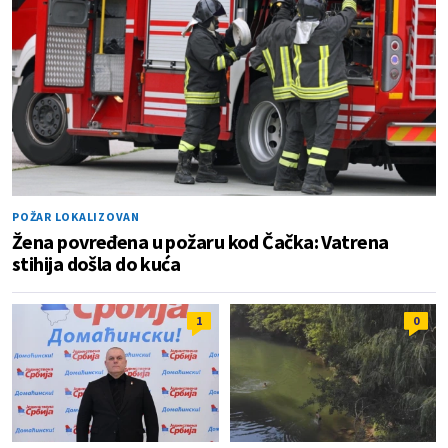
POŽAR LOKALIZOVAN
Žena povređena u požaru kod Čačka: Vatrena
stihija došla do kuća
1
0