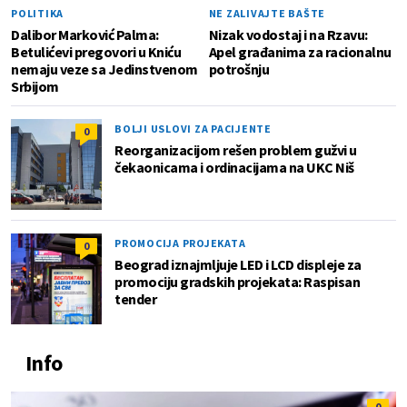
POLITIKA
NE ZALIVAJTE BAŠTE
Dalibor Marković Palma:
Nizak vodostaj i na Rzavu:
Betulićevi pregovori u Kniću
Apel građanima za racionalnu
nemaju veze sa Jedinstvenom
potrošnju
Srbijom
BOLJI USLOVI ZA PACIJENTE
0
Reorganizacijom rešen problem gužvi u
čekaonicama i ordinacijama na UKC Niš
PROMOCIJA PROJEKATA
0
Beograd iznajmljuje LED i LCD displeje za
promociju gradskih projekata: Raspisan
tender
Info
0