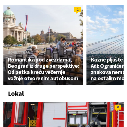
1
NOĆNA TURA
KAZNE BEZ UPOZOR
Romantika pod zvezdama,
Kazne pljušte 
Beograd iz druge perspektive:
Adi: Ograničenje
Od petka kreću večernje
znakova nema; 
vožnje otvorenim autobusom
na ostalim mo
Lokal
0