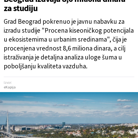
za studiju
Grad Beograd pokrenuo je javnu nabavku za
izradu studije "Procena kiseoničkog potencijala
u ekosistemima u urbanim sredinama", čija je
procenjena vrednost 8,6 miliona dinara, a cilj
istraživanja je detaljna analiza uloge šuma u
poboljšanju kvaliteta vazduha.
Izvor:
eKapija