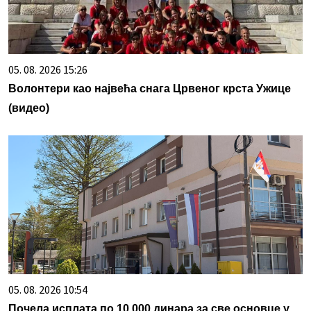
05. 08. 2026 15:26
Волонтери као највећа снага Црвеног крста Ужице
(видео)
05. 08. 2026 10:54
Почела исплата по 10.000 динара за све основце у