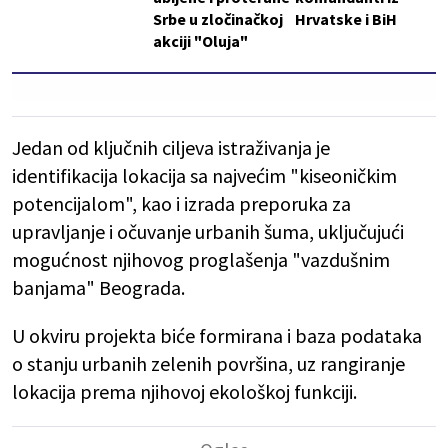
Srbe u zločinačkoj
Hrvatske i BiH
akciji "Oluja"
Jedan od ključnih ciljeva istraživanja je
identifikacija lokacija sa najvećim "kiseoničkim
potencijalom", kao i izrada preporuka za
upravljanje i očuvanje urbanih šuma, uključujući
mogućnost njihovog proglašenja "vazdušnim
banjama" Beograda.
U okviru projekta biće formirana i baza podataka
o stanju urbanih zelenih površina, uz rangiranje
lokacija prema njihovoj ekološkoj funkciji.