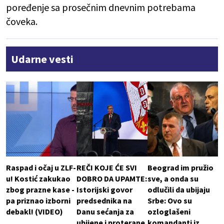
poređenje sa prosečnim dnevnim potrebama
čoveka.
Udarne vesti
Raspad i očaj u ZLF-
REČI KOJE ĆE SVI
Beograd im pružio
u! Kostić zakukao
DOBRO DA UPAMTE:
sve, a onda su
zbog prazne kase -
Istorijski govor
odlučili da ubijaju
pa priznao izborni
predsednika na
Srbe: Ovo su
debakl! (VIDEO)
Danu sećanja za
ozloglašeni
ubijene i proterane
komandanti iz