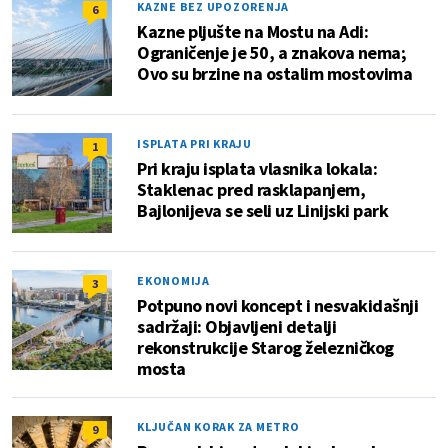
KAZNE BEZ UPOZORENJA
6
Kazne pljušte na Mostu na Adi:
Ograničenje je 50, a znakova nema;
Ovo su brzine na ostalim mostovima
ISPLATA PRI KRAJU
1
Pri kraju isplata vlasnika lokala:
Staklenac pred rasklapanjem,
Bajlonijeva se seli uz Linijski park
EKONOMIJA
3
Potpuno novi koncept i nesvakidašnji
sadržaji: Objavljeni detalji
rekonstrukcije Starog železničkog
mosta
KLJUČAN KORAK ZA METRO
9