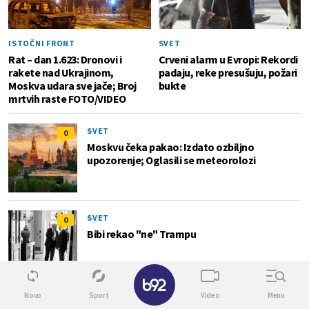
ISTOČNI FRONT
SVET
Rat – dan 1.623: Dronovi i
Crveni alarm u Evropi: Rekordi
rakete nad Ukrajinom,
padaju, reke presušuju, požari
Moskva udara sve jače; Broj
bukte
mrtvih raste FOTO/VIDEO
SVET
0
Moskvu čeka pakao: Izdato ozbiljno
upozorenje; Oglasili se meteorolozi
SVET
0
Bibi rekao "ne" Trampu
✕
Novo
Sport
Video
Menu
Biz