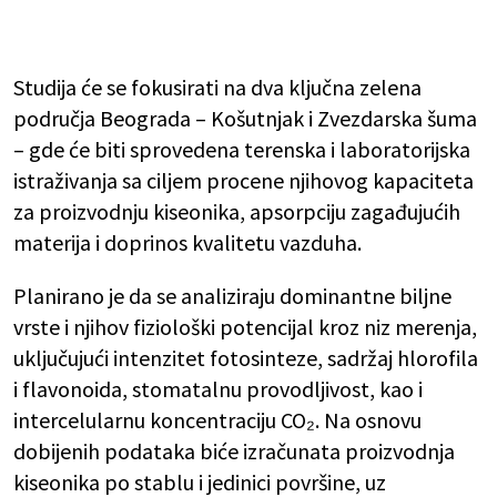
Studija će se fokusirati na dva ključna zelena
područja Beograda – Košutnjak i Zvezdarska šuma
– gde će biti sprovedena terenska i laboratorijska
istraživanja sa ciljem procene njihovog kapaciteta
za proizvodnju kiseonika, apsorpciju zagađujućih
materija i doprinos kvalitetu vazduha.
Planirano je da se analiziraju dominantne biljne
vrste i njihov fiziološki potencijal kroz niz merenja,
uključujući intenzitet fotosinteze, sadržaj hlorofila
i flavonoida, stomatalnu provodljivost, kao i
intercelularnu koncentraciju CO₂. Na osnovu
dobijenih podataka biće izračunata proizvodnja
kiseonika po stablu i jedinici površine, uz