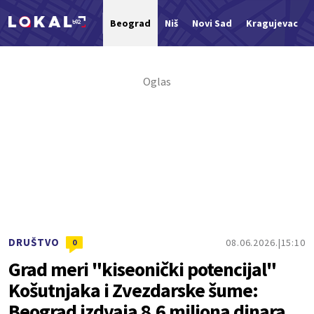
Beograd
Niš
Novi Sad
Kragujevac
Nova vest
DRUŠTVO
08.06.2026.
15:10
0
Grad meri "kiseonički potencijal"
Košutnjaka i Zvezdarske šume:
Beograd izdvaja 8,6 miliona dinara