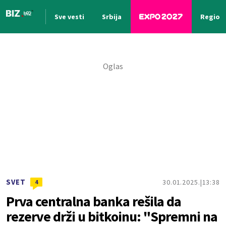
Sve vesti
Srbija
Region
Nova vest
SVET
30.01.2025.
13:38
4
Prva centralna banka rešila da
rezerve drži u bitkoinu: "Spremni na