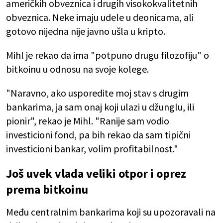
američkih obveznica i drugih visokokvalitetnih
obveznica. Neke imaju udele u deonicama, ali
gotovo nijedna nije javno ušla u kripto.
Mihl je rekao da ima "potpuno drugu filozofiju" o
bitkoinu u odnosu na svoje kolege.
"Naravno, ako usporedite moj stav s drugim
bankarima, ja sam onaj koji ulazi u džunglu, ili
pionir", rekao je Mihl. "Ranije sam vodio
investicioni fond, pa bih rekao da sam tipični
investicioni bankar, volim profitabilnost."
Još uvek vlada veliki otpor i oprez
prema bitkoinu
Među centralnim bankarima koji su upozoravali na