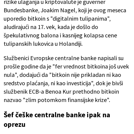
rizike ulaganja u kriptovalute je guverner
Bundesbanke, Joakim Nagel, koji je ovog meseca
uporedio bitkoin s "digitalnim tulipanima",
aludirajući na 17. vek, kada je došlo do
špekulativnog balona i kasnijeg kolapsa cene
tulipanskih lukovica u Holandiji.
Službenici Evropske centralne banke napisali su
prošle godine da je "fer vrednost bitkoina još uvek
nula", dodajući da "bitkoin nije prikladan ni kao
sredstvo plaćanja, ni kao investicija", dok je bivši
službenik ECB-a Benoa Kur prethodno bitkoin
nazvao "zlim potomkom finansijske krize".
Šef češke centralne banke ipak na
oprezu