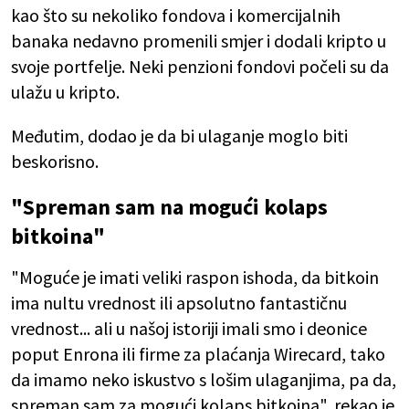
kao što su nekoliko fondova i komercijalnih
banaka nedavno promenili smjer i dodali kripto u
svoje portfelje. Neki penzioni fondovi počeli su da
ulažu u kripto.
Međutim, dodao je da bi ulaganje moglo biti
beskorisno.
"Spreman sam na mogući kolaps
bitkoina"
"Moguće je imati veliki raspon ishoda, da bitkoin
ima nultu vrednost ili apsolutno fantastičnu
vrednost... ali u našoj istoriji imali smo i deonice
poput Enrona ili firme za plaćanja Wirecard, tako
da imamo neko iskustvo s lošim ulaganjima, pa da,
spreman sam za mogući kolaps bitkoina", rekao je.