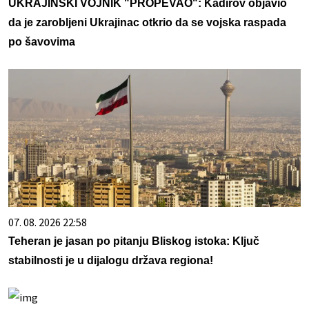
UKRAJINSKI VOJNIK "PROPEVAO": Kadirov objavio
da je zarobljeni Ukrajinac otkrio da se vojska raspada
po šavovima
07. 08. 2026 22:58
Teheran je jasan po pitanju Bliskog istoka: Ključ
stabilnosti je u dijalogu država regiona!