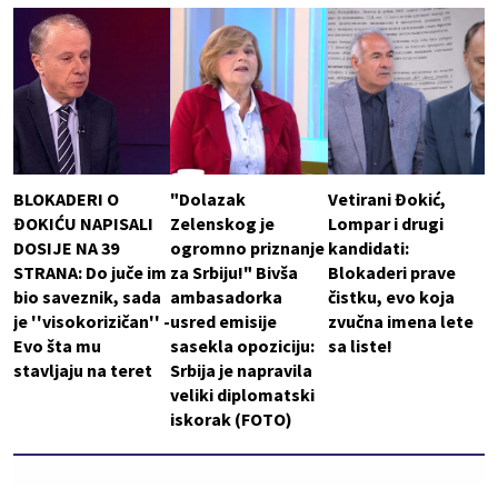
BLOKADERI O
"Dolazak
Vetirani Đokić,
ĐOKIĆU NAPISALI
Zelenskog je
Lompar i drugi
DOSIJE NA 39
ogromno priznanje
kandidati:
STRANA: Do juče im
za Srbiju!" Bivša
Blokaderi prave
bio saveznik, sada
ambasadorka
čistku, evo koja
je ''visokorizičan'' -
usred emisije
zvučna imena lete
Evo šta mu
sasekla opoziciju:
sa liste!
stavljaju na teret
Srbija je napravila
veliki diplomatski
iskorak (FOTO)