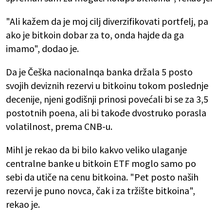
"Ali kažem da je moj cilj diverzifikovati portfelj, pa
ako je bitkoin dobar za to, onda hajde da ga
imamo", dodao je.
Da je Češka nacionalnqa banka držala 5 posto
svojih deviznih rezervi u bitkoinu tokom poslednje
decenije, njeni godišnji prinosi povećali bi se za 3,5
postotnih poena, ali bi takođe dvostruko porasla
volatilnost, prema CNB-u.
Mihl je rekao da bi bilo kakvo veliko ulaganje
centralne banke u bitkoin ETF moglo samo po
sebi da utiče na cenu bitkoina. "Pet posto naših
rezervi je puno novca, čak i za tržište bitkoina",
rekao je.