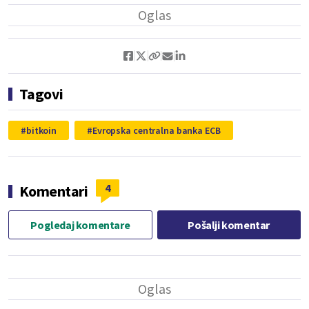
Tagovi
bitkoin
Evropska centralna banka ECB
4
Komentari
Pogledaj komentare
Pošalji komentar