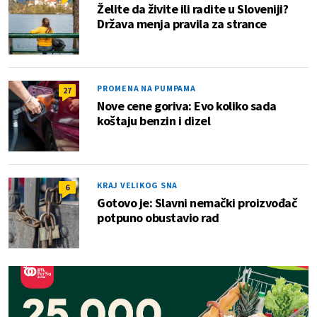
Želite da živite ili radite u Sloveniji?
Država menja pravila za strance
PROMENA NA PUMPAMA
27
Nove cene goriva: Evo koliko sada
koštaju benzin i dizel
KRAJ VELIKOG SNA
6
Gotovo je: Slavni nemački proizvođač
potpuno obustavio rad