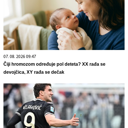
07. 08. 2026 09:47
Čiji hromozom određuje pol deteta? XX rađa se
devojčica, XY rađa se dečak