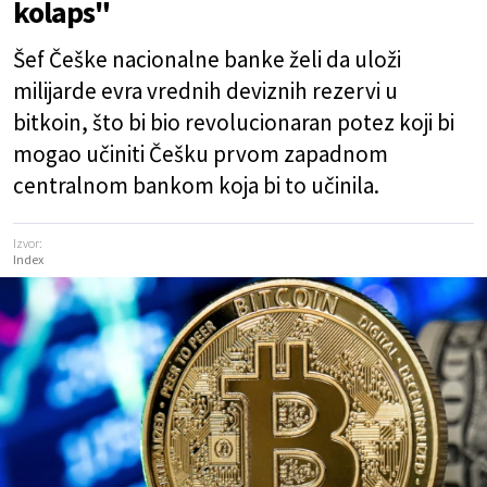
kolaps"
Šef Češke nacionalne banke želi da uloži
milijarde evra vrednih deviznih rezervi u
bitkoin, što bi bio revolucionaran potez koji bi
mogao učiniti Češku prvom zapadnom
centralnom bankom koja bi to učinila.
Izvor:
Index