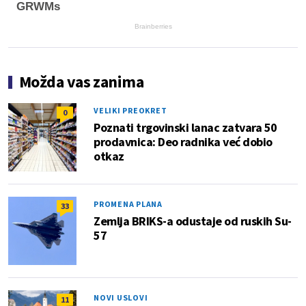
GRWMs
Brainberries
Možda vas zanima
VELIKI PREOKRET
0
Poznati trgovinski lanac zatvara 50
prodavnica: Deo radnika već dobio
otkaz
PROMENA PLANA
33
Zemlja BRIKS-a odustaje od ruskih Su-
57
NOVI USLOVI
11