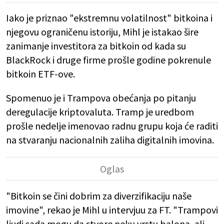
Iako je priznao "ekstremnu volatilnost" bitkoina i
njegovu ograničenu istoriju, Mihl je istakao šire
zanimanje investitora za bitkoin od kada su
BlackRock i druge firme prošle godine pokrenule
bitkoin ETF-ove.
Spomenuo je i Trampova obećanja po pitanju
deregulacije kriptovaluta. Tramp je uredbom
prošle nedelje imenovao radnu grupu koja će raditi
na stvaranju nacionalnih zaliha digitalnih imovina.
"Bitkoin se čini dobrim za diverzifikaciju naše
imovine", rekao je Mihl u intervjuu za FT. "Trampovi
ljudi sada mogu da stvore neku vrstu balona, ali