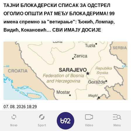
ТАЈНИ БЛОКАДЕРСКИ СПИСАК ЗА ОДСТРЕЛ
ОГОЛИО ОПШТИ РАТ МЕЂУ БЛОКАДЕРИМА! 99
имена спремно за "ветирање": Ђокић, Ломпар,
Видић, Кокановић… СВИ ИМАЈУ ДОСИЈЕ
07. 08. 2026 18:29
U više gradova Bosne i Hercegovine uvedene mere
✕
ograničenja potrošnje vode
Novo
Sport
Video
Menu