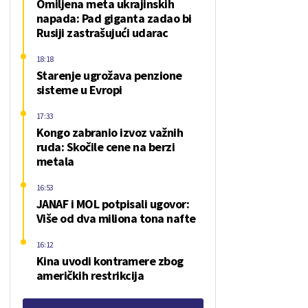
Omiljena meta ukrajinskih
napada: Pad giganta zadao bi
Rusiji zastrašujući udarac
18:18
Starenje ugrožava penzione
sisteme u Evropi
17:33
Kongo zabranio izvoz važnih
ruda: Skočile cene na berzi
metala
16:53
JANAF i MOL potpisali ugovor:
Više od dva miliona tona nafte
16:12
Kina uvodi kontramere zbog
američkih restrikcija