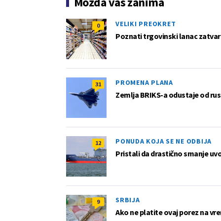
Možda vas zanima
VELIKI PREOKRET
0
Poznati trgovinski lanac zatvar
PROMENA PLANA
31
Zemlja BRIKS-a odustaje od rus
PONUDA KOJA SE NE ODBIJA
12
Pristali da drastično smanje uv
SRBIJA
9
Ako ne platite ovaj porez na vre