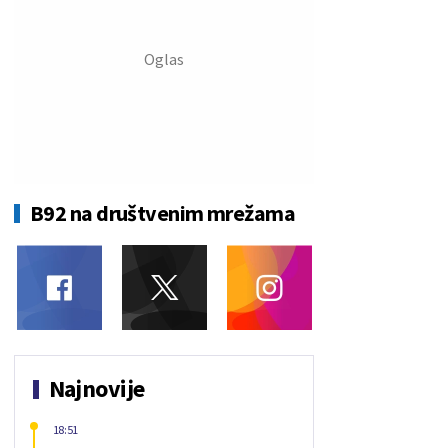
B92 na društvenim mrežama
Najnovije
18:51