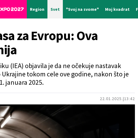
Region
Svet
"Svoj na svome"
Moj kvadrat
asa za Evropu: Ova
ija
u (IEA) objavila je da ne očekuje nastavak
 Ukrajine tokom cele ove godine, nakon što je
1. januara 2025.
22.01.2025.
13:42