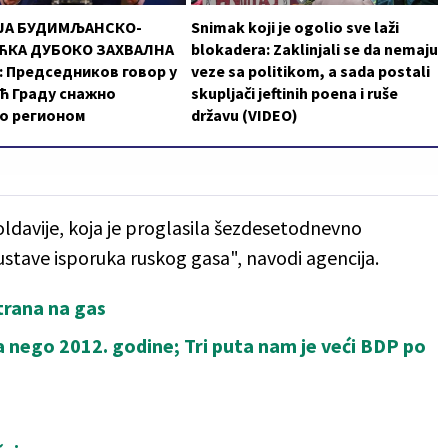
ЈА БУДИМЉАНСКО-
Snimak koji je ogolio sve laži
КА ДУБОКО ЗАХВАЛНА
blokadera: Zaklinjali se da nemaju
 Председников говор у
veze sa politikom, a sada postali
ћ Граду снажно
skupljači jeftinih poena i ruše
о регионом
državu (VIDEO)
ldavije, koja je proglasila šezdesetodnevno
stave isporuka ruskog gasa", navodi agencija.
trana na gas
ja nego 2012. godine; Tri puta nam je veći BDP po