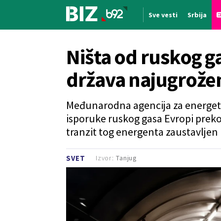
Sve vesti
Srbija
Nova vest
Ništa od ruskog g
država najugrožen
Međunarodna agencija za energetik
isporuke ruskog gasa Evropi preko
tranzit tog energenta zaustavljen 
Izvor:
Tanjug
SVET