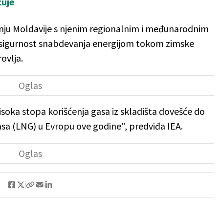
čuje
dnju Moldavije s njenim regionalnim i međunarodnim
 sigurnost snabdevanja energijom tokom zimske
ovlja.
visoka stopa korišćenja gasa iz skladišta dovešće do
a (LNG) u Evropu ove godine", predviđa IEA.