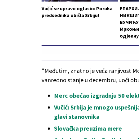
Vučić se upravo oglasio: Poruka
ЕПАРХИ
predsednika obišla Srbiju!
НИКШИЋ
ВУЧИЋУ:
Мркоњи
одјекну
"Međutim, znatno je veća ranjivost Mo
vanredno stanje u decembru, uoči obu
Merc obećao izgradnju 50 elek
Vučić: Srbija je mnogo uspešni
glavi stanovnika
Slovačka preuzima mere