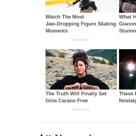
Watch The Most
What H
Jaw‑Dropping Figure Skating
Giacom
Moments
Stunni
Brainberries
The Truth Will Finally Set
These 
Gina Carano Free
Nostal
Brainberries