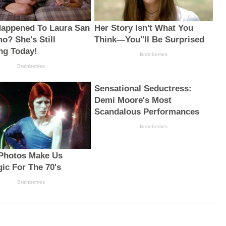
appened To Laura San
Her Story Isn't What You
o? She's Still
Think—You''ll Be Surprised
ng Today!
Brainberries
Brainberries
Sensational Seductress:
Demi Moore's Most
Scandalous Performances
Brainberries
Photos Make Us
gic For The 70's
Brainberries