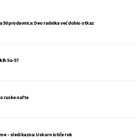
a 50 prodavnica: Deo radnika već dobio otkaz
kih Su-57
oz ruske nafte
me – sledi kazna: Uskoro ističe rok