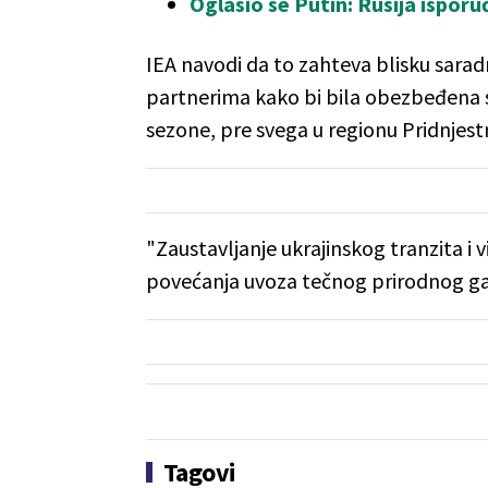
Oglasio se Putin: Rusija isporu
IEA navodi da to zahteva blisku sara
partnerima kako bi bila obezbeđena
sezone, pre svega u regionu Pridnjestr
"Zaustavljanje ukrajinskog tranzita i 
povećanja uvoza tečnog prirodnog gas
Tagovi