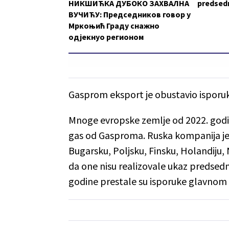
НИКШИЋКА ДУБОКО ЗАХВАЛНА
predsedn
ВУЧИЋУ: Председников говор у
Мркоњић Граду снажно
одјекнуо регионом
Gasprom eksport je obustavio isporu
Mnoge evropske zemlje od 2022. godine
gas od Gasproma. Ruska kompanija je u
Bugarsku, Poljsku, Finsku, Holandiju
da one nisu realizovale ukaz predsedni
godine prestale su isporuke glavnom