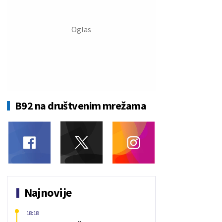
B92 na društvenim mrežama
Najnovije
18:18