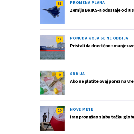
PROMENA PLANA
31
Zemlja BRIKS-a odustaje od rus
PONUDA KOJA SE NE ODBIJA
12
Pristali da drastično smanje uv
SRBIJA
9
Ako ne platite ovaj porez na vre
NOVE METE
10
Iran pronašao slabu tačku globa