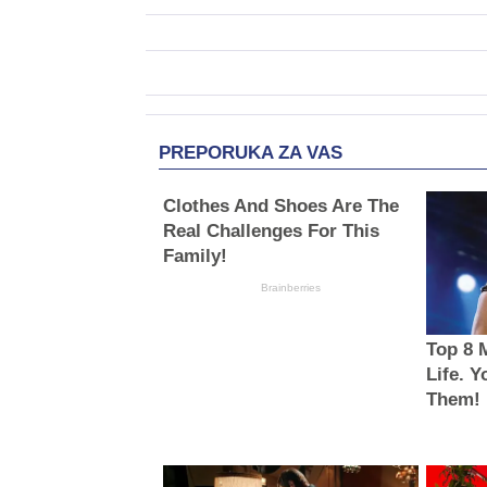
PREPORUKA ZA VAS
Clothes And Shoes Are The
Real Challenges For This
Family!
Brainberries
Top 8 
Life. 
Them!