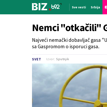
Sve vesti
Srbija
Nova vest
Nemci "otkačili"
Najveći nemački dobavljač gasa "U
sa Gaspromom o isporuci gasa.
Izvor:
Sputnjik
SVET