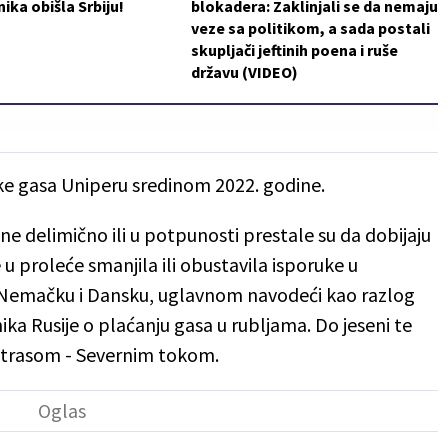
ika obišla Srbiju!
blokadera: Zaklinjali se da nemaju
veze sa politikom, a sada postali
skupljači jeftinih poena i ruše
državu (VIDEO)
ke gasa Uniperu sredinom 2022. godine.
 delimično ili u potpunosti prestale su da dobijaju
 proleće smanjila ili obustavila isporuke u
, Nemačku i Dansku, uglavnom navodeći kao razlog
ka Rusije o plaćanju gasa u rubljama. Do jeseni te
 trasom - Severnim tokom.