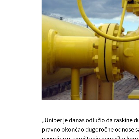
„Uniper je danas odlučio da raskine du
pravno okončao dugoročne odnose s
navodi se u saopštenju nemačke kompa