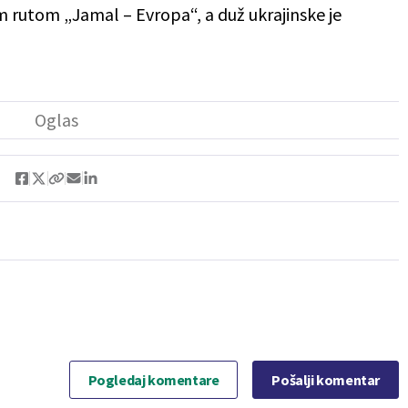
m rutom „Jamal – Evropa“, a duž ukrajinske je
Pogledaj komentare
Pošalji komentar