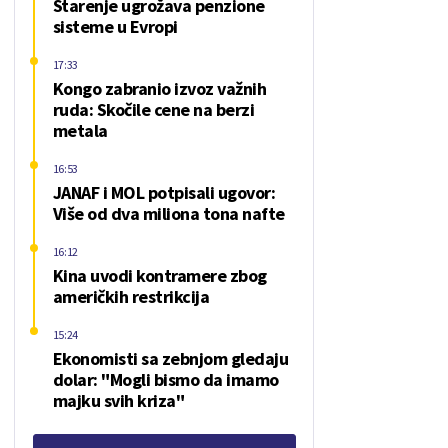
Starenje ugrožava penzione
sisteme u Evropi
17:33
Kongo zabranio izvoz važnih
ruda: Skočile cene na berzi
metala
16:53
JANAF i MOL potpisali ugovor:
Više od dva miliona tona nafte
16:12
Kina uvodi kontramere zbog
američkih restrikcija
15:24
Ekonomisti sa zebnjom gledaju
dolar: "Mogli bismo da imamo
majku svih kriza"