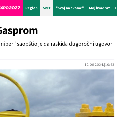
Region
Svet
"Svoj na svome"
Moj kvadrat
 Gasprom
niper" saopštio je da raskida dugoročni ugovor
12.06.2024.
10:43