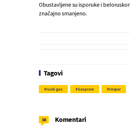
Obustavljene su isporuke i belorusko
značajno smanjeno.
Tagovi
ruski gas
Gasprom
Uniper
Komentari
36