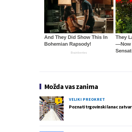
And They Did Show This In
They L
Bohemian Rapsody!
—Now S
Sensat
Brainberries
Možda vas zanima
VELIKI PREOKRET
0
Poznati trgovinski lanac zatvar