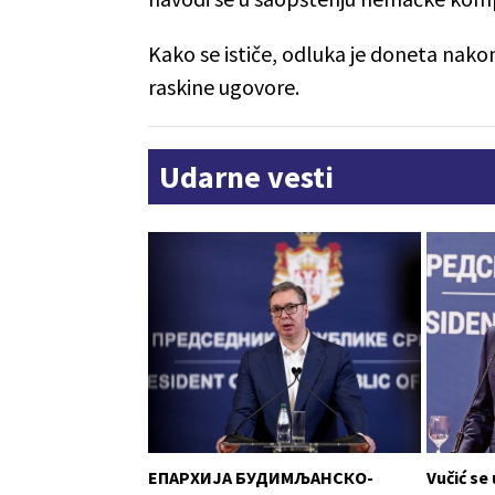
Kako se ističe, odluka je doneta nakon
raskine ugovore.
Udarne vesti
ЕПАРХИЈА БУДИМЉАНСКО-
Vučić se