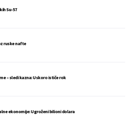
kih Su-57
oz ruske nafte
me – sledi kazna: Uskoro ističe rok
lne ekonomije: Ugroženi bilioni dolara