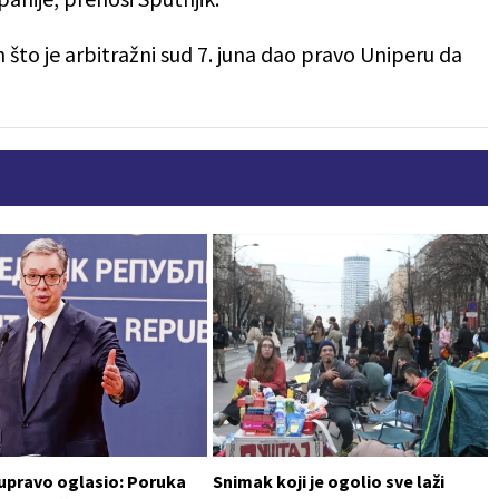
 što je arbitražni sud 7. juna dao pravo Uniperu da
 upravo oglasio: Poruka
Snimak koji je ogolio sve laži