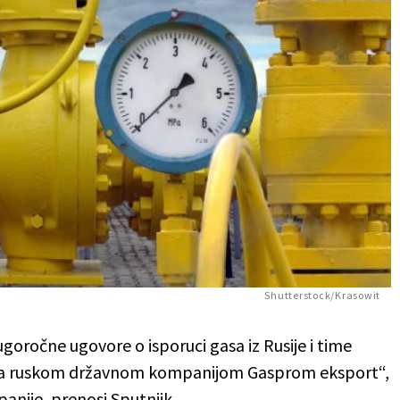
Shutterstock/Krasowit
goročne ugovore o isporuci gasa iz Rusije i time
a ruskom državnom kompanijom Gasprom eksport“,
nije, prenosi Sputnjik.