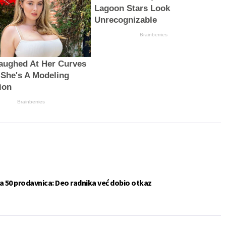
Lagoon Stars Look
Unrecognizable
Brainberries
aughed At Her Curves
he's A Modeling
ion
Brainberries
a 50 prodavnica: Deo radnika već dobio otkaz